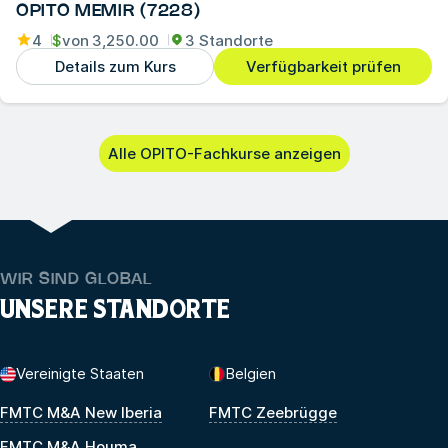
OPITO MEMIR (7228)
4
$
von
3,250.00
3 Standorte
Details zum Kurs
Verfügbarkeit prüfen
Alle OPITO-Fachkurse anzeigen
WIR SIND GLOBAL
UNSERE STANDORTE
Vereinigte Staaten
Belgien
FMTC M&A New Iberia
FMTC Zeebrügge
FMTC M&A Houma