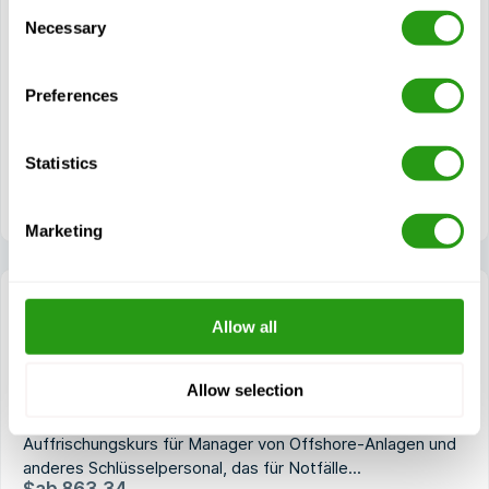
einschätzen
Consent
Necessary
Selection
Wirksame Maßnahmen ergreifen
Kommunikation im Katastrophenfall
Preferences
Leitung von Brandbekämpfungs- und / oder
Rettungseinsätzen
Führen von Übungen
Statistics
Stressbewältigung
Marketing
Allow all
NOGEPA 2.10B Calamity Control
Allow selection
0.5 Tag(e)
NOGEPA 2.10B Calamity Control ist der obligatorische
Auffrischungskurs für Manager von Offshore-Anlagen und
anderes Schlüsselpersonal, das für Notfälle...