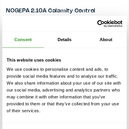
NOGEPA 2.10A Calamity Control
2 Tag(e)
NOGEPA 2.10A Calamity Control steht für ein Calamity-
Control-Training, das speziell für Manager von Offshore-
Installationen und Aufsichtspersonen, die für kleine...
Consent
Details
About
$
ab
1.731,30
Zertifizierung(en)
This website uses cookies
NOGEPA 2.10A
We use cookies to personalise content and ads, to
4 Jahre Gültigkeit
provide social media features and to analyse our traffic.
We also share information about your use of our site with
our social media, advertising and analytics partners who
Siehe Kurs
may combine it with other information that you’ve
provided to them or that they’ve collected from your use
Module
of their services.
Führen einer gut ausgebildeten Notfallorganisation
die Situation in Bezug auf die Katastrophe richtig