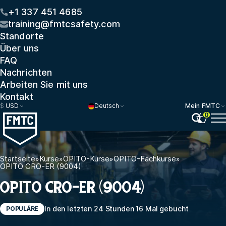
+1 337 451 4685
training@fmtcsafety.com
Standorte
Über uns
FAQ
Nachrichten
Arbeiten Sie mit uns
Kontakt
$
USD
Deutsch
Mein FMTC
0
Startseite
»
Kurse
»
OPITO-Kurse
»
OPITO-Fachkurse
»
OPITO CRO-ER (9004)
OPITO CRO-ER (9004)
In den letzten 24 Stunden 16 Mal gebucht
POPULÄRE