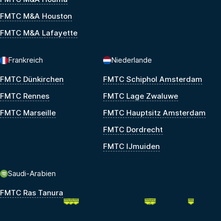
FMTC M&A Houston
FMTC M&A Lafayette
Frankreich
Niederlande
FMTC Dünkirchen
FMTC Schiphol Amsterdam
FMTC Rennes
FMTC Lage Zwaluwe
FMTC Marseille
FMTC Hauptsitz Amsterdam
FMTC Dordrecht
FMTC IJmuiden
Saudi-Arabien
FMTC Ras Tanura