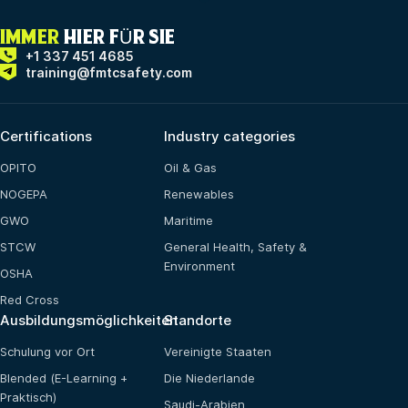
IMMER
HIER FÜR SIE
+1 337 451 4685
training@fmtcsafety.com
Certifications
Industry categories
OPITO
Oil & Gas
NOGEPA
Renewables
GWO
Maritime
STCW
General Health, Safety &
Environment
OSHA
Red Cross
Ausbildungsmöglichkeiten
Standorte
Schulung vor Ort
Vereinigte Staaten
Blended (E-Learning +
Die Niederlande
Praktisch)
Saudi-Arabien