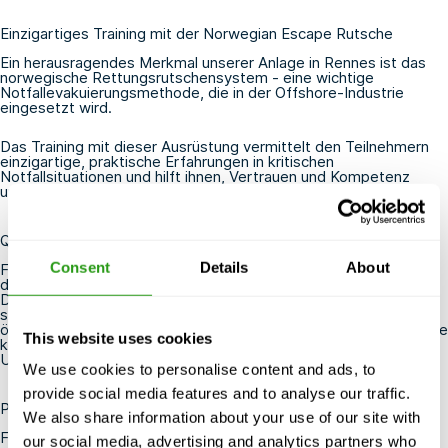
Einzigartiges Training mit der Norwegian Escape Rutsche
Ein herausragendes Merkmal unserer Anlage in Rennes ist das
norwegische Rettungsrutschensystem
- eine wichtige
Notfallevakuierungsmethode, die in der Offshore-Industrie
eingesetzt wird.
Das Training mit dieser Ausrüstung vermittelt den Teilnehmern
einzigartige, praktische Erfahrungen in kritischen
Notfallsituationen und hilft ihnen, Vertrauen und Kompetenz
unter Druck aufzubauen.
Qualiopi-zertifiziert & förderungswürdig
Consent
Details
About
FMTC Rennes ist Qualiopi zertifiziert, das offizielle Gütesiegel
der französischen Regierung für hervorragende Ausbildung.
Diese Zertifizierung gewährleistet, dass unsere Programme die
strengen nationalen Qualitätsstandards erfüllen und für eine
öffentliche Finanzierung durch Ausbildungssubventionen in Frage
This website uses cookies
kommen - besonders wertvoll für Privatpersonen und
Unternehmen in Frankreich.
We use cookies to personalise content and ads, to
provide social media features and to analyse our traffic.
Planen Sie Ihre Ausbildung in Rennes
We also share information about your use of our site with
FMTC bietet bequeme Unterkunftspakete für ein- und
our social media, advertising and analytics partners who