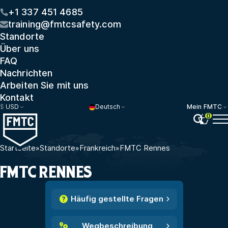
+1 337 451 4685
training@fmtcsafety.com
Standorte
Über uns
FAQ
Nachrichten
Arbeiten Sie mit uns
Kontakt
$
USD
Deutsch
Mein FMTC
0
Startseite
»
Standorte
»
Frankreich
»
FMTC Rennes
FMTC RENNES
Häufig gestellte Fragen
Wegbeschreibung