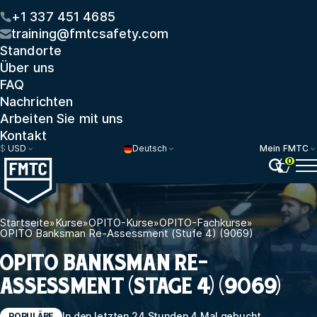
+1 337 451 4685
training@fmtcsafety.com
Standorte
Über uns
FAQ
Nachrichten
Arbeiten Sie mit uns
Kontakt
$
USD
Deutsch
Mein FMTC
0
Startseite
»
Kurse
»
OPITO-Kurse
»
OPITO-Fachkurse
»
OPITO Banksman Re-Assessment (Stufe 4) (9069)
OPITO BANKSMAN RE-
ASSESSMENT (STAGE 4) (9069)
In den letzten 24 Stunden 4 Mal gebucht
POPULÄRE