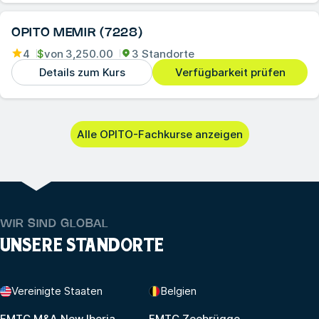
OPITO MEMIR (7228)
4
$
von
3,250.00
3 Standorte
Details zum Kurs
Verfügbarkeit prüfen
Alle OPITO-Fachkurse anzeigen
WIR SIND GLOBAL
UNSERE STANDORTE
Vereinigte Staaten
Belgien
FMTC M&A New Iberia
FMTC Zeebrügge