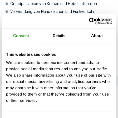
Grundprinzipien von Kränen und Hebematerialien
Verwendung von Handzeichen und Funkverkehr
Durchführung von Hebevorgängen mit angeschlagenen
Lasten
Durchführung von Hebetätigkeiten mit schwer
Consent
Details
About
zugänglichen Lasten
Durchführung von Hebevorgängen außerhalb der
Sichtweite des Kranführers
This website uses cookies
Beurteilung von Lasten, deren Schwerpunkt schwer zu
We use cookies to personalise content and ads, to
bestimmen ist
provide social media features and to analyse our traffic.
We also share information about your use of our site with
our social media, advertising and analytics partners who
may combine it with other information that you’ve
provided to them or that they’ve collected from your use
of their services.
OPITO Banksman Assessment (Stage 3)
(9068)