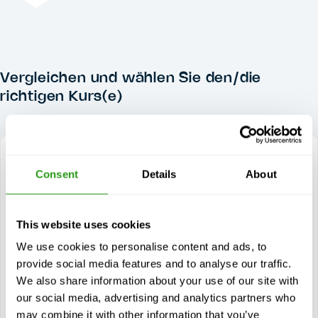
Vergleichen und wählen Sie den/die
richtigen Kurs(e)
Consent
Details
About
DIESER KURS
This website uses cookies
OPITO Basic H2S Theory and Practical
Training 9014A & 9014B
We use cookies to personalise content and ads, to
provide social media features and to analyse our traffic.
OPITO Basic H2S Theory and Practical Training (9014A &
We also share information about your use of our site with
9014B) ist für Personal gedacht, das Wasserstoff
ausgesetzt sein kann...
our social media, advertising and analytics partners who
$
ab
160,07
may combine it with other information that you’ve