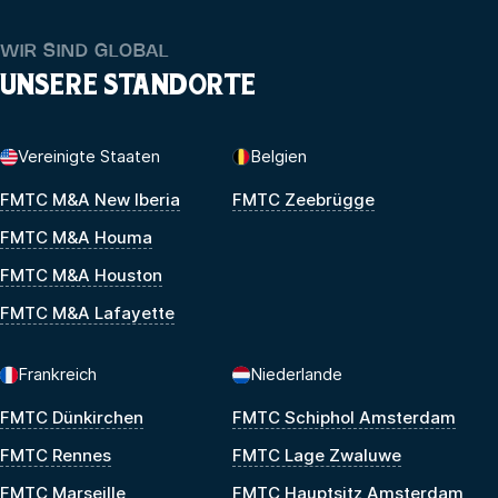
WIR SIND GLOBAL
UNSERE STANDORTE
Vereinigte Staaten
Belgien
FMTC M&A New Iberia
FMTC Zeebrügge
FMTC M&A Houma
FMTC M&A Houston
FMTC M&A Lafayette
Frankreich
Niederlande
FMTC Dünkirchen
FMTC Schiphol Amsterdam
FMTC Rennes
FMTC Lage Zwaluwe
FMTC Marseille
FMTC Hauptsitz Amsterdam