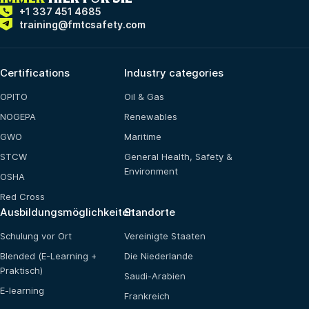
+1 337 451 4685
training@fmtcsafety.com
Certifications
Industry categories
OPITO
Oil & Gas
NOGEPA
Renewables
GWO
Maritime
STCW
General Health, Safety &
Environment
OSHA
Red Cross
Ausbildungsmöglichkeiten
Standorte
Schulung vor Ort
Vereinigte Staaten
Blended (E-Learning +
Die Niederlande
Praktisch)
Saudi-Arabien
E-learning
Frankreich