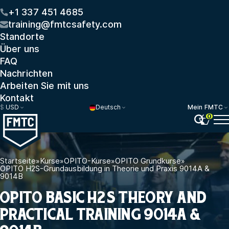
+1 337 451 4685
training@fmtcsafety.com
Standorte
Über uns
FAQ
Nachrichten
Arbeiten Sie mit uns
Kontakt
$
USD
Deutsch
Mein FMTC
0
Startseite
»
Kurse
»
OPITO-Kurse
»
OPITO Grundkurse
»
OPITO H2S-Grundausbildung in Theorie und Praxis 9014A &
9014B
OPITO BASIC H2S THEORY AND
PRACTICAL TRAINING 9014A &