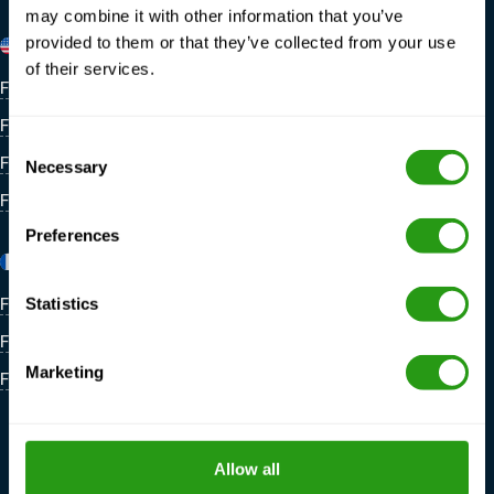
may combine it with other information that you’ve
provided to them or that they’ve collected from your use
Vereinigte Staaten
Belgien
of their services.
FMTC M&A New Iberia
FMTC Zeebrügge
FMTC M&A Houma
Consent
FMTC M&A Houston
Necessary
Selection
FMTC M&A Lafayette
Preferences
Frankreich
Niederlande
FMTC Dünkirchen
FMTC Schiphol Amsterdam
Statistics
FMTC Rennes
FMTC Lage Zwaluwe
Marketing
FMTC Marseille
FMTC Hauptsitz Amsterdam
FMTC Dordrecht
FMTC IJmuiden
Allow all