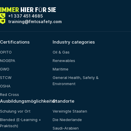
IMMER
HIER FÜR SIE
+1 337 451 4685
training@fmtcsafety.com
Certifications
Industry categories
OPITO
Oil & Gas
NOGEPA
Renewables
GWO
Maritime
STCW
General Health, Safety &
Environment
OSHA
Red Cross
Ausbildungsmöglichkeiten
Standorte
Schulung vor Ort
Vereinigte Staaten
Blended (E-Learning +
Die Niederlande
Praktisch)
Saudi-Arabien