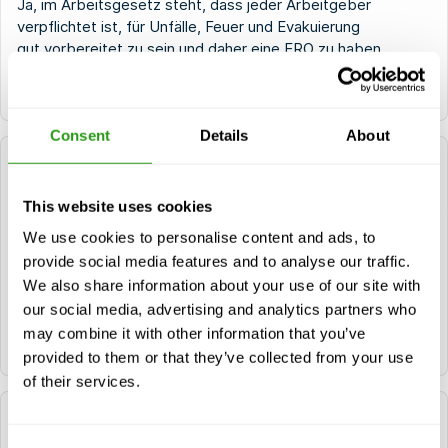
Ja, im Arbeitsgesetz steht, dass jeder Arbeitgeber
verpflichtet ist, für Unfälle, Feuer und Evakuierung
gut vorbereitet zu sein und daher eine ERO zu haben.
Link zur Antwort kopieren
Consent
Details
About
Ich habe zwar mein Erste-Hilfe-Zertifikat, aber
nicht mein ERO-Zertifikat, ist das in Ordnung?
This website uses cookies
Nein, trotz Ihres Erste-Hilfe-Zertifikats muss in Ihrem
We use cookies to personalise content and ads, to
Unternehmen immer eine ERO anwesend sein. Der
provide social media features and to analyse our traffic.
Grund dafür ist, dass Sie in den ERO-Kursen auch für
We also share information about your use of our site with
das Löschen von Bränden ausgebildet werden.
our social media, advertising and analytics partners who
may combine it with other information that you’ve
Link zur Antwort kopieren
provided to them or that they’ve collected from your use
of their services.
Wie viele EROs brauche ich in meinem
Unternehmen?