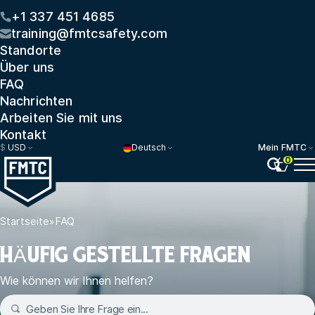
+1 337 451 4685
training@fmtcsafety.com
Standorte
Über uns
FAQ
Nachrichten
Arbeiten Sie mit uns
Kontakt
$
USD
Deutsch
Mein FMTC
0
Startseite
»
FAQ
HÄUFIG GESTELLTE FRAGEN
Wie können wir Ihnen helfen?