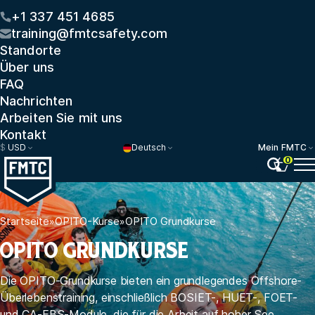
+1 337 451 4685
training@fmtcsafety.com
Standorte
Über uns
FAQ
Nachrichten
Arbeiten Sie mit uns
Kontakt
$
USD
Deutsch
Mein FMTC
0
Startseite
»
OPITO-Kurse
»
OPITO Grundkurse
OPITO GRUNDKURSE
Die OPITO-Grundkurse bieten ein grundlegendes Offshore-
Überlebenstraining, einschließlich BOSIET-, HUET-, FOET-
und CA-EBS-Module, die für die Arbeit auf hoher See