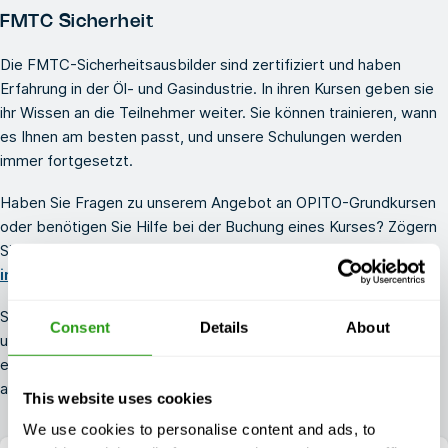
FMTC Sicherheit
Die FMTC-Sicherheitsausbilder sind zertifiziert und haben
Erfahrung in der Öl- und Gasindustrie. In ihren Kursen geben sie
ihr Wissen an die Teilnehmer weiter. Sie können trainieren, wann
es Ihnen am besten passt, und unsere Schulungen werden
immer fortgesetzt.
Haben Sie Fragen zu unserem Angebot an OPITO-Grundkursen
oder benötigen Sie Hilfe bei der Buchung eines Kurses? Zögern
Sie nicht, uns unter
+31 (0) 85 - 130 74 61
oder
info@fmtcsafety.com
zu kontaktieren
.
Suchen Sie nach anderen Sicherheitsschulungen? Entdecken Sie
Consent
Details
About
unsere
GWO-Kurse
,
API-U-Kurse
und
OSHA-Kurse
, die nur
eine Auswahl der vielen internationalen Kurse sind, die wir
anbieten.
This website uses cookies
We use cookies to personalise content and ads, to