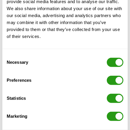
provide social media features and to analyse our traffic.
We also share information about your use of our site with
our social media, advertising and analytics partners who
may combine it with other information that you’ve
provided to them or that they’ve collected from your use
of their services.
Consent
Necessary
Selection
Wir sind hier, um zu helfen!
Preferences
Die Wahl der richtigen Sicherheitsschulung kann sehr
komplex sein. Lassen Sie uns den Prozess für Sie
Statistics
vereinfachen - rufen Sie uns an oder schicken Sie uns
eine E-Mail für eine maßgeschneiderte Beratung.
Marketing
Täglich erreichbar zwischen 7:00 - 18:00 (CST)