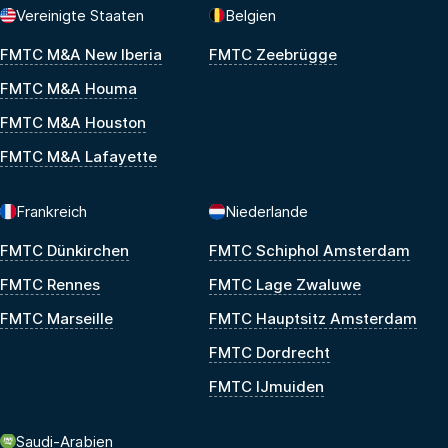
Vereinigte Staaten
Belgien
FMTC M&A New Iberia
FMTC Zeebrügge
FMTC M&A Houma
FMTC M&A Houston
FMTC M&A Lafayette
Frankreich
Niederlande
FMTC Dünkirchen
FMTC Schiphol Amsterdam
FMTC Rennes
FMTC Lage Zwaluwe
FMTC Marseille
FMTC Hauptsitz Amsterdam
FMTC Dordrecht
FMTC IJmuiden
Saudi-Arabien