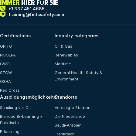
IMMER
HIER FÜR SIE
+1 337 451 4685
training@fmtcsafety.com
Certifications
Industry categories
OPITO
Oil & Gas
NOGEPA
Renewables
GWO
Maritime
STCW
General Health, Safety &
Environment
OSHA
Red Cross
Ausbildungsmöglichkeiten
Standorte
Schulung vor Ort
Vereinigte Staaten
Blended (E-Learning +
Die Niederlande
Praktisch)
Saudi-Arabien
E-learning
Frankreich