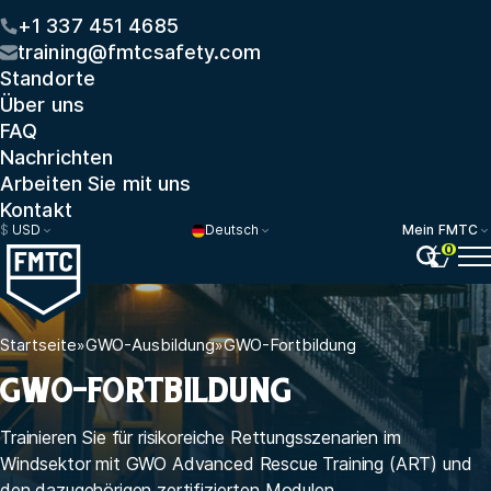
+1 337 451 4685
training@fmtcsafety.com
Standorte
Über uns
FAQ
Nachrichten
Arbeiten Sie mit uns
Kontakt
$
USD
Deutsch
Mein FMTC
0
Startseite
»
GWO-Ausbildung
»
GWO-Fortbildung
GWO-FORTBILDUNG
Trainieren Sie für risikoreiche Rettungsszenarien im
Windsektor mit GWO Advanced Rescue Training (ART) und
den dazugehörigen zertifizierten Modulen.