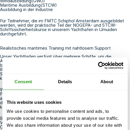
Windausbildung
(GWO
)
Maritime Ausbildung
(STCW
)
Ausbildung in der Industrie
Für Teilnehmer, die im FMTC Schiphol Amsterdam ausgebildet
werden, wird der praktische Teil der NOGEPA- und STCW-
Schiffssicherheitskurse in unserem Yachthafen in IJmuiden
durchgeführt.
Realistisches maritimes Training mit nahtlosem Support
Unser Yachthafen verfügt über mehrere Schiffe, um die
Ausbildung in realistischen Szenarien zu unterstützen. Die Kurse
beinhalten den Einsatz von Überlebensbooten und schnellen
Rettungsbooten, um sicherzustellen, dass jeder Teilnehmer die
Sicherheit unter realistischen maritimen Bedingungen erleben
kann.
Consent
Details
About
Wir sorgen für einen reibungslosen Transport zwischen dem
FMTC Schiphol und dem FMTC IJmuiden für alle Teilnehmer, die
an den praktischen Übungen auf dem Wasser teilnehmen, so
This website uses cookies
dass Sie sich auf die Ausbildung und nicht auf die Logistik
konzentrieren können.
We use cookies to personalise content and ads, to
Bei FMTC stehen Flexibilität und persönlicher Service im
provide social media features and to analyse our traffic.
Vordergrund. Von der Planung Ihrer Schulung bis hin zur
We also share information about your use of our site with
Organisation Ihres Transports - unser Team sorgt dafür, dass