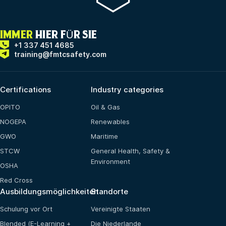
IMMER
HIER FÜR SIE
+1 337 451 4685
training@fmtcsafety.com
Certifications
Industry categories
OPITO
Oil & Gas
NOGEPA
Renewables
GWO
Maritime
STCW
General Health, Safety &
Environment
OSHA
Red Cross
Ausbildungsmöglichkeiten
Standorte
Schulung vor Ort
Vereinigte Staaten
Blended (E-Learning +
Die Niederlande