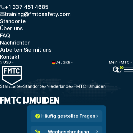
+1 337 451 4685
training@fmtcsafety.com
Standorte
Über uns
FAQ
Nachrichten
Arbeiten Sie mit uns
Kontakt
$
USD
Deutsch
Mein FMTC
0
Startseite
»
Standorte
»
Niederlande
»
FMTC IJmuiden
FMTC IJMUIDEN
Häufig gestellte Fragen
Wegbeschreibung