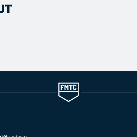
UT
iten
Standorte