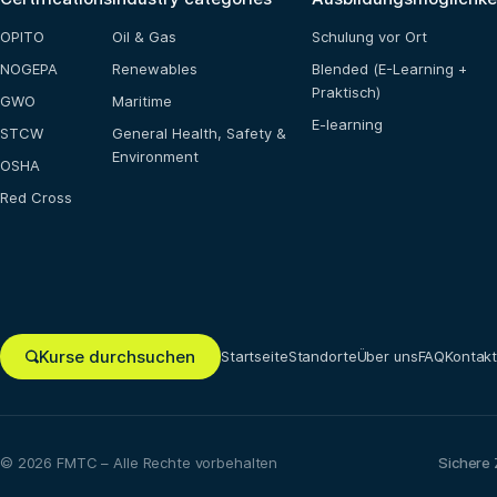
OPITO
Oil & Gas
Schulung vor Ort
NOGEPA
Renewables
Blended (E-Learning +
Praktisch)
GWO
Maritime
E-learning
STCW
General Health, Safety &
Environment
OSHA
Red Cross
Kurse durchsuchen
Startseite
Standorte
Über uns
FAQ
Kontak
© 2026 FMTC – Alle Rechte vorbehalten
Sichere