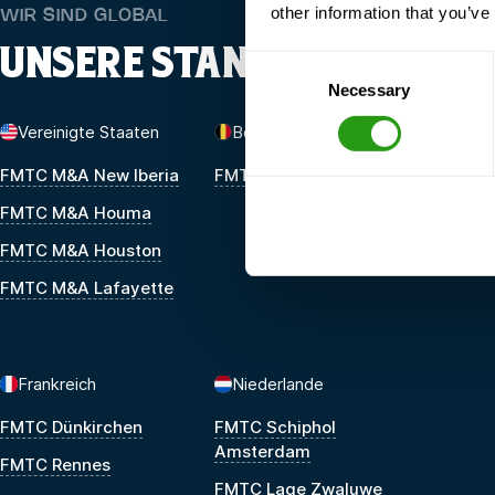
other information that you’ve
WIR SIND GLOBAL
UNSERE STANDORTE
Consent
Necessary
Selection
Vereinigte Staaten
Belgien
FMTC M&A New Iberia
FMTC Zeebrügge
FMTC M&A Houma
FMTC M&A Houston
FMTC M&A Lafayette
Frankreich
Niederlande
FMTC Dünkirchen
FMTC Schiphol
Amsterdam
FMTC Rennes
FMTC Lage Zwaluwe