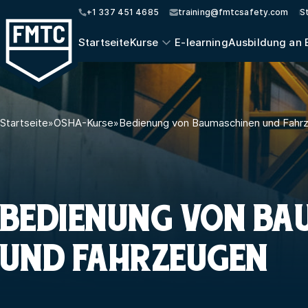
+1 337 451 4685
training@fmtcsafety.com
S
Startseite
Kurse
E-learning
Ausbildung an 
Startseite
»
OSHA-Kurse
»
Bedienung von Baumaschinen und Fahr
BEDIENUNG VON BA
UND FAHRZEUGEN