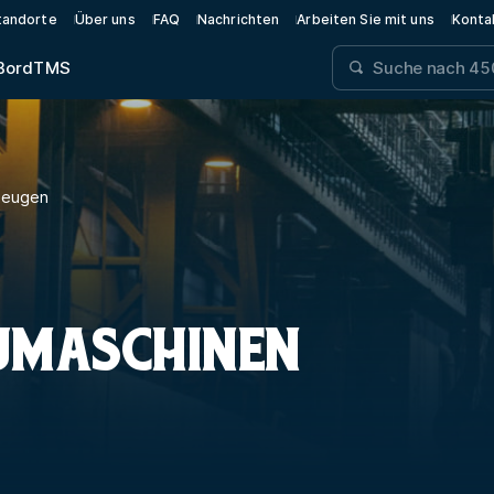
tandorte
Über uns
FAQ
Nachrichten
Arbeiten Sie mit uns
Konta
Bord
TMS
zeugen
UMASCHINEN