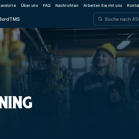
tandorte
Über uns
FAQ
Nachrichten
Arbeiten Sie mit uns
Konta
Bord
TMS
NING