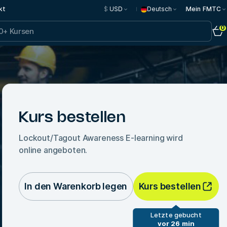
kt
$
USD
Deutsch
Mein FMTC
0
Kurs bestellen
Lockout/Tagout Awareness E-learning
wird
online angeboten.
In den Warenkorb legen
Kurs bestellen
Letzte gebucht
vor 26 min