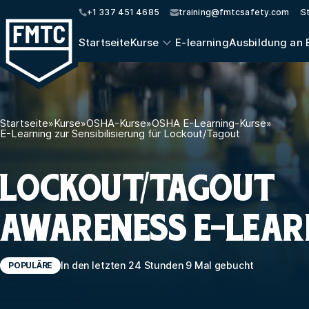
+1 337 451 4685
training@fmtcsafety.com
S
Startseite
Kurse
E-learning
Ausbildung an 
Startseite
»
Kurse
»
OSHA-Kurse
»
OSHA E-Learning-Kurse
»
E-Learning zur Sensibilisierung für Lockout/Tagout
LOCKOUT/TAGOUT
AWARENESS E-LEAR
In den letzten 24 Stunden 9 Mal gebucht
POPULÄRE