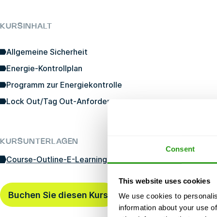
KURSINHALT
Allgemeine Sicherheit
Energie-Kontrollplan
Programm zur Energiekontrolle
Lock Out/Tag Out-Anforderungen
KURSUNTERLAGEN
Consent
Course-Outline-E-Learning-LOTO-Awareness-10-25-20
This website uses cookies
Buchen Sie diesen Kurs
Zuletzt gebucht
vor18 mi
We use cookies to personalis
information about your use of