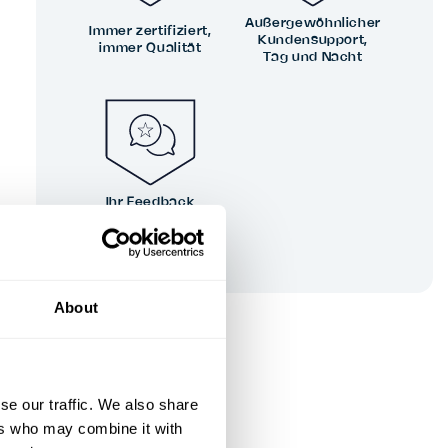
Außergewöhnlicher
Immer zertifiziert,
Kundensupport,
immer Qualität
Tag und Nacht
Ihr Feedback
prägt unsere
Spitzenleistungen
About
se our traffic. We also share
ers who may combine it with