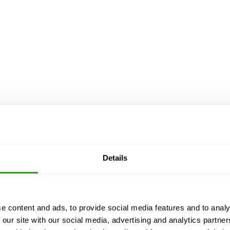
Details
24-JP.pdf
n
e content and ads, to provide social media features and to analy
AUSBILDUNG ANGEGLICHEN AN OSHA NORMEN
 our site with our social media, advertising and analytics partn