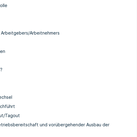
olle
s Arbeitgebers/Arbeitnehmers
gen
n?
echsel
chführt
out/Tagout
etriebsbereitschaft und vorübergehender Ausbau der