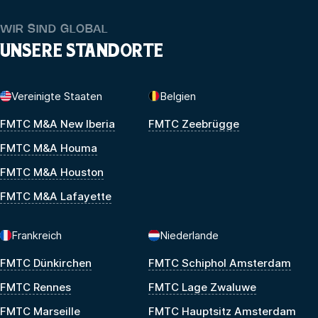
WIR SIND GLOBAL
UNSERE STANDORTE
Vereinigte Staaten
Belgien
FMTC M&A New Iberia
FMTC Zeebrügge
FMTC M&A Houma
FMTC M&A Houston
FMTC M&A Lafayette
Frankreich
Niederlande
FMTC Dünkirchen
FMTC Schiphol Amsterdam
FMTC Rennes
FMTC Lage Zwaluwe
FMTC Marseille
FMTC Hauptsitz Amsterdam