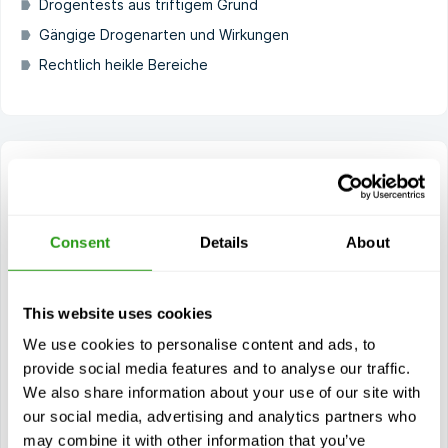
Drogentests aus triftigem Grund
Gängige Drogenarten und Wirkungen
Rechtlich heikle Bereiche
Drug & Alcohol Supervisor E-learning
Unser E-Learning-Kurs "Drug & Alcohol Supervisor" (DASE)
richtet sich an Vorgesetzte und Manager, die für die
Consent
Details
About
Sicherstellung eines drogenfreien Arbeitsplatzes
verantwortlich sind,...
$
ab
68,00
This website uses cookies
Zertifizierung(en)
We use cookies to personalise content and ads, to
Drug & Alcohol Supervisor E-Learning
provide social media features and to analyse our traffic.
We also share information about your use of our site with
our social media, advertising and analytics partners who
Siehe Kurs
may combine it with other information that you’ve