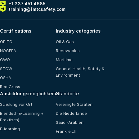
+1 337 451 4685
training@fmtcsafety.com
Certifications
Industry categories
OPITO
Oil & Gas
NOGEPA
Renewables
GWO
Maritime
STCW
General Health, Safety &
Environment
OSHA
Red Cross
Ausbildungsmöglichkeiten
Standorte
Schulung vor Ort
Vereinigte Staaten
Blended (E-Learning +
Die Niederlande
Praktisch)
Saudi-Arabien
E-learning
Frankreich