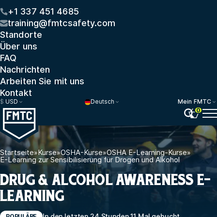
+1 337 451 4685
training@fmtcsafety.com
Standorte
Über uns
FAQ
Nachrichten
Arbeiten Sie mit uns
Kontakt
$
USD
Deutsch
Mein FMTC
0
Startseite
»
Kurse
»
OSHA-Kurse
»
OSHA E-Learning-Kurse
»
E-Learning zur Sensibilisierung für Drogen und Alkohol
DRUG & ALCOHOL AWARENESS E-
LEARNING
In den letzten 24 Stunden 11 Mal gebucht
POPULÄRE