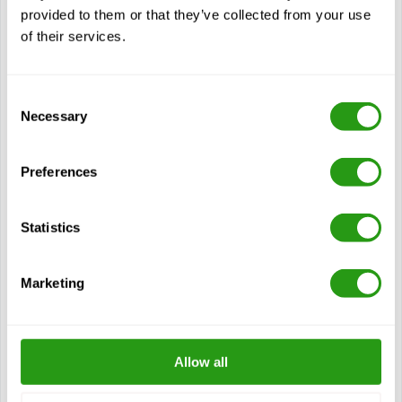
provided to them or that they’ve collected from your use
Module
of their services.
Über Substanzmissbrauch
Die Sucht verstehen
Consent
Gründe für Substanzmissbrauch am Arbeitsplatz
Necessary
Selection
Auswirkungen von Substanzmissbrauch am Arbeitsplatz
Anzeichen und Symptome von Substanzmissbrauch
Preferences
Statistik des Drogenmissbrauchs
Die hohen Kosten des Substanzmissbrauchs
Statistics
Gründe für Drogentests
Drogentests aus triftigem Grund
Marketing
Gängige Drogenarten und Wirkungen
Politik zur Drogenfreiheit am Arbeitsplatz
Mitarbeiter-Hilfsprogramm (EAP)
Allow all
Verantwortung des Vorgesetzten