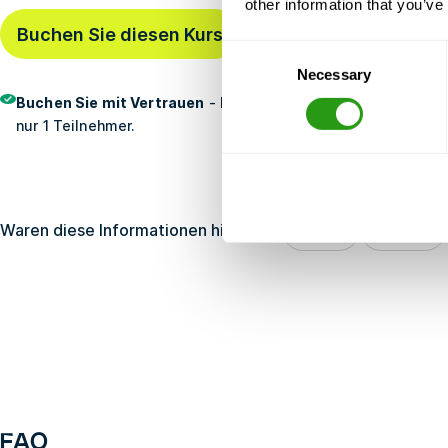
other information that you’ve
Buchen Sie diesen Kurs
Zuletzt gebucht
vor28 mi
Consent
Necessary
Selection
Buchen Sie mit Vertrauen
- Kostenlos Stornierung, keine Vo
nur 1 Teilnehmer.
Waren diese Informationen hilfreich?
Ja
Nein
FAQ