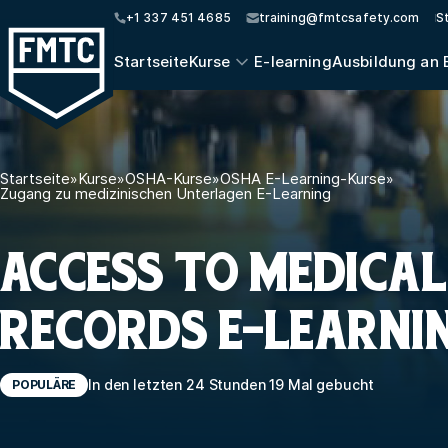
+1 337 451 4685
training@fmtcsafety.com
S
Startseite
Kurse
E-learning
Ausbildung an 
Startseite
»
Kurse
»
OSHA-Kurse
»
OSHA E-Learning-Kurse
»
Zugang zu medizinischen Unterlagen E-Learning
ACCESS TO MEDICAL
RECORDS E-LEARNI
In den letzten 24 Stunden 19 Mal gebucht
POPULÄRE