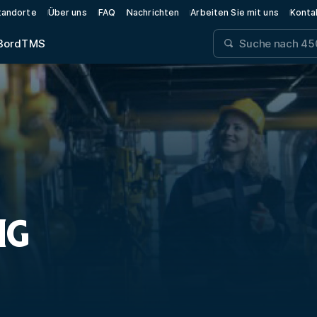
tandorte
Über uns
FAQ
Nachrichten
Arbeiten Sie mit uns
Konta
Bord
TMS
NG