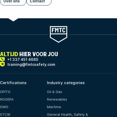
Over ons
Contact
ALTIJD
HIER VOOR JOU
+1 337 451 4685
training@fmtcsafety.com
Certifications
Industry categories
OPITO
Oil & Gas
NOGEPA
Renewables
GWO
Maritime
STCW
General Health, Safety &