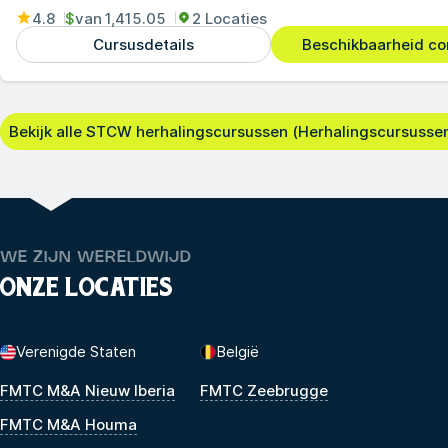
4.8
$
van
1,415.05
2 Locaties
Cursusdetails
Beschikbaarheid co
Bekijk alle STCW herhalingscursussen (Herhalingscursussen
WE ZIJN WERELDWIJD
ONZE LOCATIES
Verenigde Staten
België
FMTC M&A Nieuw Iberia
FMTC Zeebrugge
FMTC M&A Houma