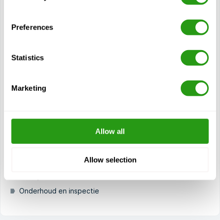
Certificering(en)
Preferences
STCW Fast Rescue Boats - Refresher
5 jaar geldigheid
Statistics
Huidige cursus
Marketing
Modules
Inleiding tot snelle reddingsboten
Allow all
Lancering en herstel
Werking en behandeling van FRB
Allow selection
Zoek- en reddingstechnieken
Noodprocedures
Onderhoud en inspectie