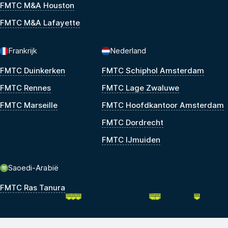
FMTC M&A Houston
FMTC M&A Lafayette
Frankrijk
Nederland
FMTC Duinkerken
FMTC Schiphol Amsterdam
FMTC Rennes
FMTC Lage Zwaluwe
FMTC Marseille
FMTC Hoofdkantoor Amsterdam
FMTC Dordrecht
FMTC IJmuiden
Saoedi-Arabië
FMTC Ras Tanura