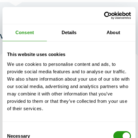
Consent
Details
About
Vergelijk en kies de juiste cursus(sen)
This website uses cookies
We use cookies to personalise content and ads, to
provide social media features and to analyse our traffic.
We also share information about your use of our site with
DEZE CURSUS
our social media, advertising and analytics partners who
STCW Proficiency in Fast Rescue Boat
may combine it with other information that you’ve
Refresher
provided to them or that they’ve collected from your use
of their services.
1 dag(en)
STCW vaardigheid in snelle reddingsboten
herhalingscursus (PFRB) is ontworpen voor zeevarenden
die zijn aangesteld om...
Consent
$
vanaf
991,46
Necessary
Selection