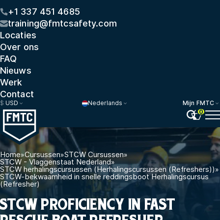
+1 337 451 4685
training@fmtcsafety.com
Locaties
Over ons
FAQ
Nieuws
Werk
Contact
$
USD
Nederlands
Mijn FMTC
0
Home
»
Cursussen
»
STCW Cursussen
»
STCW - Vlaggenstaat Nederland
»
STCW herhalingscursussen (Herhalingscursussen (Refreshers))
»
STCW-bekwaamheid in snelle reddingsboot Herhalingscursus
(Refresher)
STCW PROFICIENCY IN FAST