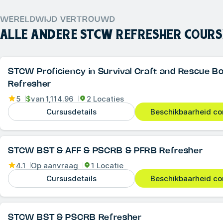
WERELDWIJD VERTROUWD
ALLE ANDERE
STCW REFRESHER COURS
STCW Proficiency in Survival Craft and Rescue B
Refresher
5
$
van
1,114.96
2 Locaties
Cursusdetails
Beschikbaarheid co
STCW BST & AFF & PSCRB & PFRB Refresher
4.1
Op aanvraag
1 Locatie
Cursusdetails
Beschikbaarheid co
STCW BST & PSCRB Refresher