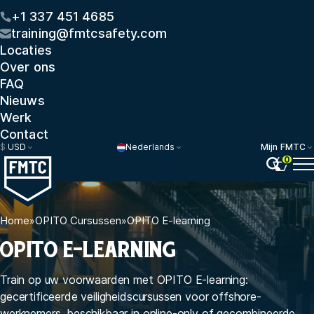
+1 337 451 4685
training@fmtcsafety.com
Locaties
Over ons
FAQ
Nieuws
Werk
Contact
$
USD
Nederlands
Mijn FMTC
0
Home
»
OPITO Cursussen
»
OPITO E-learning
OPITO E-LEARNING
Train op uw voorwaarden met OPITO E-learning:
gecertificeerde veiligheidscursussen voor offshore-
werknemers, beschikbaar in online-only of gecombineerde