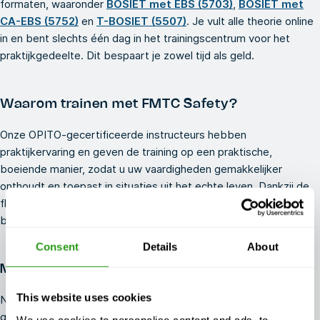
formaten, waaronder
BOSIET met EBS (5703)
,
BOSIET met
CA-EBS (5752)
en
T-BOSIET (5507)
. Je vult alle theorie online
in en bent slechts één dag in het trainingscentrum voor het
praktijkgedeelte. Dit bespaart je zowel tijd als geld.
Waarom trainen met FMTC Safety?
Onze OPITO-gecertificeerde instructeurs hebben
praktijkervaring en geven de training op een praktische,
boeiende manier, zodat u uw vaardigheden gemakkelijker
onthoudt en toepast in situaties uit het echte leven. Dankzij de
flexibele planning kunt u trainen wanneer het u uitkomt. We
bieden ook trainingen op aanvraag voor bedrijven of groepen.
Consent
Details
About
Meer trainingsopties
This website uses cookies
Naast onze OPITO E-learning cursussen, bent u misschien ook
geïnteresseerd in onze klassikale
OPITO cursussen
,
STCW
We use cookies to personalise content and ads, to