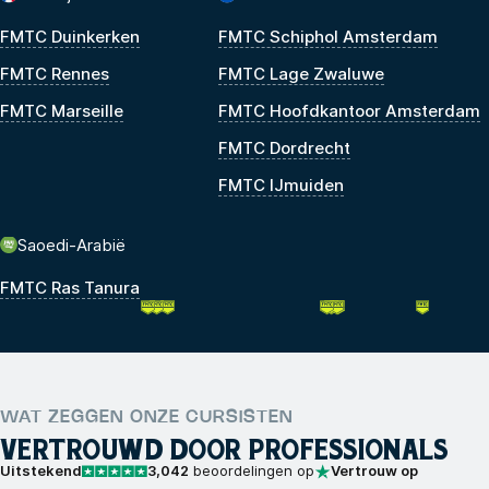
FMTC Duinkerken
FMTC Schiphol Amsterdam
FMTC Rennes
FMTC Lage Zwaluwe
FMTC Marseille
FMTC Hoofdkantoor Amsterdam
FMTC Dordrecht
FMTC IJmuiden
Saoedi-Arabië
FMTC Ras Tanura
WAT ZEGGEN ONZE CURSISTEN
VERTROUWD DOOR PROFESSIONALS
Uitstekend
3,042
beoordelingen op
Vertrouw op