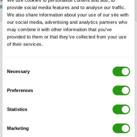
cursussen
,
GWO cursussen
en
OSHA cursussen
.
provide social media features and to analyse our traffic.
We also share information about your use of our site with
our social media, advertising and analytics partners who
may combine it with other information that you’ve
provided to them or that they’ve collected from your use
of their services.
Consent
Necessary
Selection
Preferences
We zijn er om je te helpen!
Statistics
Het kiezen van de juiste veiligheidstraining kan
ingewikkeld zijn. Laat ons het proces voor je
Marketing
vereenvoudigen - bel of mail ons voor advies op