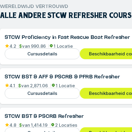
WERELDWIJD VERTROUWD
ALLE ANDERE
STCW REFRESHER COURS
STCW Proficiency in Fast Rescue Boat Refresher
4.2
$
van
990.86
1 Locatie
Cursusdetails
Beschikbaarheid co
STCW BST & AFF & PSCRB & PFRB Refresher
4.1
$
van
2,871.06
1 Locatie
Cursusdetails
Beschikbaarheid co
STCW BST & PSCRB Refresher
4.8
$
van
1,414.19
2 Locaties