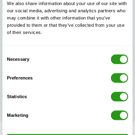
We also share information about your use of our site with
trainingscontinuïteit,
afgestemd op uw
wat er ook gebeurt
behoeften
our social media, advertising and analytics partners who
may combine it with other information that you’ve
provided to them or that they’ve collected from your use
of their services.
Uitzonderlijke
Consent
Altijd gecertificeerd,
klantenondersteuning,
Necessary
altijd kwaliteit
Selection
dag en nacht
Preferences
Statistics
Uw feedback vormt
onze
uitmuntendheid
Marketing