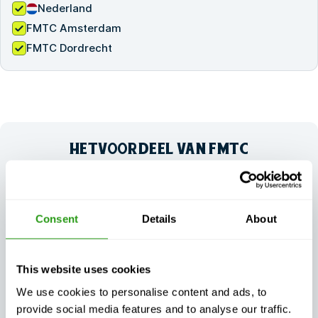
Nederland
FMTC Amsterdam
FMTC Dordrecht
HET
VOORDEEL VAN
FMTC
Onze aanpak garandeert veiligheidstrainingen die niet
alleen gecertificeerd en van hoge kwaliteit zijn, maar
ook flexibel genoeg zijn om te voldoen aan de
werkelijke eisen van uw organisatie.
Consent
Details
About
This website uses cookies
We use cookies to personalise content and ads, to
provide social media features and to analyse our traffic.
Gegarandeerde
Flexibele training