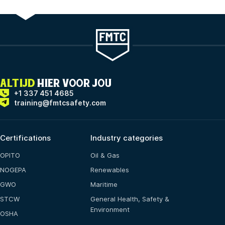
ALTIJD
HIER VOOR JOU
+1 337 451 4685
training@fmtcsafety.com
Certifications
Industry categories
OPITO
Oil & Gas
NOGEPA
Renewables
GWO
Maritime
STCW
General Health, Safety &
Environment
OSHA