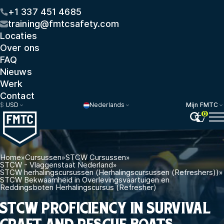
+1 337 451 4685
training@fmtcsafety.com
Locaties
Over ons
FAQ
Nieuws
Werk
Contact
$
USD
Nederlands
Mijn FMTC
0
Home
»
Cursussen
»
STCW Cursussen
»
STCW - Vlaggenstaat Nederland
»
STCW herhalingscursussen (Herhalingscursussen (Refreshers))
»
STCW Bekwaamheid in Overlevingsvaartuigen en
Reddingsboten Herhalingscursus (Refresher)
STCW PROFICIENCY IN SURVIVAL