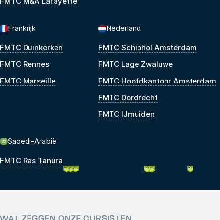
FMTC M&A Lafayette
Frankrijk
Nederland
FMTC Duinkerken
FMTC Schiphol Amsterdam
FMTC Rennes
FMTC Lage Zwaluwe
FMTC Marseille
FMTC Hoofdkantoor Amsterdam
FMTC Dordrecht
FMTC IJmuiden
Saoedi-Arabië
FMTC Ras Tanura
WAT ZEGGEN ONZE CURSISTEN