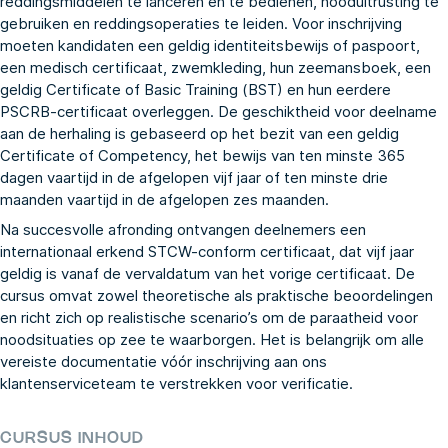
reddingsmiddelen te lanceren en te bedienen, nooduitrusting te
gebruiken en reddingsoperaties te leiden. Voor inschrijving
moeten kandidaten een geldig identiteitsbewijs of paspoort,
een medisch certificaat, zwemkleding, hun zeemansboek, een
geldig Certificate of Basic Training (BST) en hun eerdere
PSCRB-certificaat overleggen. De geschiktheid voor deelname
aan de herhaling is gebaseerd op het bezit van een geldig
Certificate of Competency, het bewijs van ten minste 365
dagen vaartijd in de afgelopen vijf jaar of ten minste drie
maanden vaartijd in de afgelopen zes maanden.
Na succesvolle afronding ontvangen deelnemers een
internationaal erkend STCW-conform certificaat, dat vijf jaar
geldig is vanaf de vervaldatum van het vorige certificaat. De
cursus omvat zowel theoretische als praktische beoordelingen
en richt zich op realistische scenario’s om de paraatheid voor
noodsituaties op zee te waarborgen. Het is belangrijk om alle
vereiste documentatie vóór inschrijving aan ons
klantenserviceteam te verstrekken voor verificatie.
CURSUS INHOUD