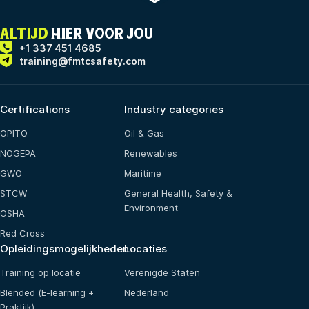
ALTIJD
HIER VOOR JOU
+1 337 451 4685
training@fmtcsafety.com
Certifications
Industry categories
OPITO
Oil & Gas
NOGEPA
Renewables
GWO
Maritime
STCW
General Health, Safety &
Environment
OSHA
Red Cross
Opleidingsmogelijkheden
Locaties
Training op locatie
Verenigde Staten
Blended (E-learning +
Nederland
Praktijk)