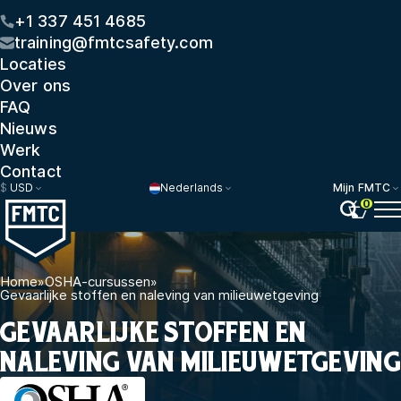
+1 337 451 4685
training@fmtcsafety.com
Locaties
Over ons
FAQ
Nieuws
Werk
Contact
$
USD
Nederlands
Mijn FMTC
0
Home
»
OSHA-cursussen
»
Gevaarlijke stoffen en naleving van milieuwetgeving
GEVAARLIJKE STOFFEN EN
NALEVING VAN MILIEUWETGEVING