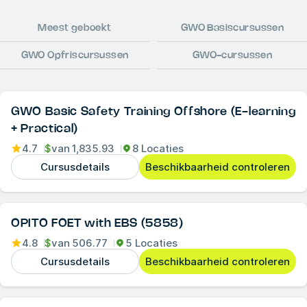
Meest geboekt
GWO Basiscursussen
GWO Opfriscursussen
GWO-cursussen
GWO Basic Safety Training Offshore (E-learning
+ Practical)
4.7
$
van
1,835.93
8 Locaties
Cursusdetails
Beschikbaarheid controleren
OPITO FOET with EBS (5858)
4.8
$
van
506.77
5 Locaties
Cursusdetails
Beschikbaarheid controleren