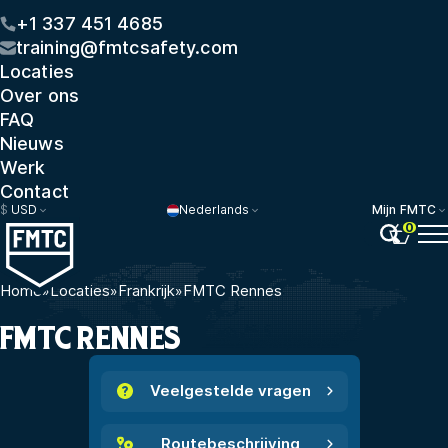
+1 337 451 4685
training@fmtcsafety.com
Locaties
Over ons
FAQ
Nieuws
Werk
Contact
$
USD
Nederlands
Mijn FMTC
0
Home
»
Locaties
»
Frankrijk
»
FMTC Rennes
FMTC RENNES
Veelgestelde vragen
Routebeschrijving