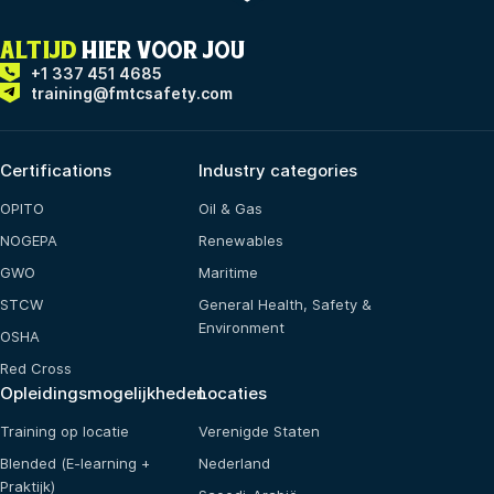
ALTIJD
HIER VOOR JOU
+1 337 451 4685
training@fmtcsafety.com
Certifications
Industry categories
OPITO
Oil & Gas
NOGEPA
Renewables
GWO
Maritime
STCW
General Health, Safety &
Environment
OSHA
Red Cross
Opleidingsmogelijkheden
Locaties
Training op locatie
Verenigde Staten
Blended (E-learning +
Nederland
Praktijk)