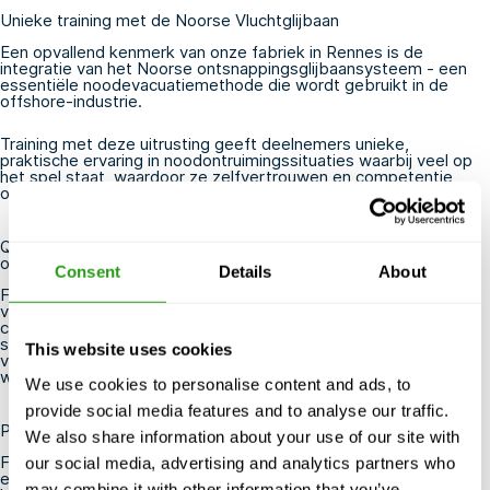
Unieke training met de Noorse Vluchtglijbaan
Een opvallend kenmerk van onze fabriek in Rennes is de
integratie van het
Noorse ontsnappingsglijbaansysteem
- een
essentiële noodevacuatiemethode die wordt gebruikt in de
offshore-industrie.
Training met deze uitrusting geeft deelnemers unieke,
praktische ervaring in noodontruimingssituaties waarbij veel op
het spel staat, waardoor ze zelfvertrouwen en competentie
onder druk opbouwen.
Qualiopi gecertificeerd en in aanmerking voor
overheidsfinanciering
Consent
Details
About
FMTC Rennes is Qualiopi gecertificeerd, het officiële keurmerk
van de Franse overheid voor uitmuntende opleidingen. Deze
certificering garandeert dat onze programma's voldoen aan
strenge nationale kwaliteitsnormen en maakt ze subsidiabel
This website uses cookies
voor overheidsfinanciering via opleidingssubsidies - bijzonder
waardevol voor particulieren en bedrijven in Frankrijk.
We use cookies to personalise content and ads, to
provide social media features and to analyse our traffic.
Plan je training in Rennes
We also share information about your use of our site with
FMTC biedt handige accommodatiepakketten voor zowel
our social media, advertising and analytics partners who
eendaagse als meerdaagse trainingsprogramma's. Op alle
may combine it with other information that you’ve