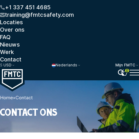
+1 337 451 4685
training@fmtcsafety.com
Locaties
Over ons
FAQ
Nieuws
Werk
Contact
$
USD
Nederlands
Mijn FMTC
0
Home
»
Contact
CONTACT ONS