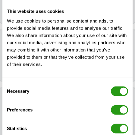
We beantwoorden alle vragen binnen
1 werkdag
,
This website uses cookies
vaak veel sneller.
We use cookies to personalise content and ads, to
provide social media features and to analyse our traffic.
We also share information about your use of our site with
Waar vind ik het adres van mijn trainingslocatie?
our social media, advertising and analytics partners who
may combine it with other information that you’ve
Je kunt het exacte adres, een routebeschrijving en
provided to them or that they’ve collected from your use
parkeerinformatie vinden op
de pagina van
elke
of their services.
individuele
trainingslocatie
op onze website:
https://fmtcsafety.com/locations/.
Consent
Necessary
Selection
Kan ik mijn boeking wijzigen of annuleren nadat
ik contact met jullie heb opgenomen?
Preferences
Ja, vermeld gewoon je boekingsgegevens in je
bericht. We zullen je helpen met het verzetten of
Statistics
annuleren van je boeking in overeenstemming met