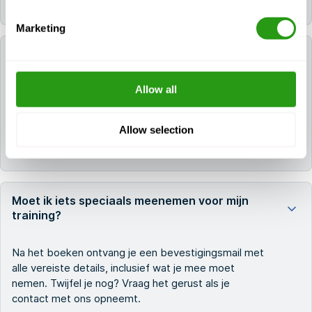
onze voorwaarden.
Marketing
Kan ik hulp krijgen bij het aanvragen van
opleidingssubsidies (bijv. KMO, France
Travaille)?
Allow all
Absoluut. Als je in aanmerking komt, zal ons team je
Allow selection
helpen bij de aanvraagprocedure wanneer je contact
met ons opneemt.
Moet ik iets speciaals meenemen voor mijn
training?
Na het boeken ontvang je een bevestigingsmail met
alle vereiste details, inclusief wat je mee moet
nemen. Twijfel je nog? Vraag het gerust als je
contact met ons opneemt.