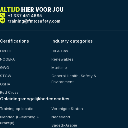
ALTIJD
HIER VOOR JOU
+1 337 451 4685
training@fmtcsafety.com
Certifications
Industry categories
OPITO
Oil & Gas
NOGEPA
Renewables
GWO
Maritime
STCW
General Health, Safety &
Environment
OSHA
Red Cross
Opleidingsmogelijkheden
Locaties
Training op locatie
Verenigde Staten
Blended (E-learning +
Nederland
Praktijk)
Saoedi-Arabië