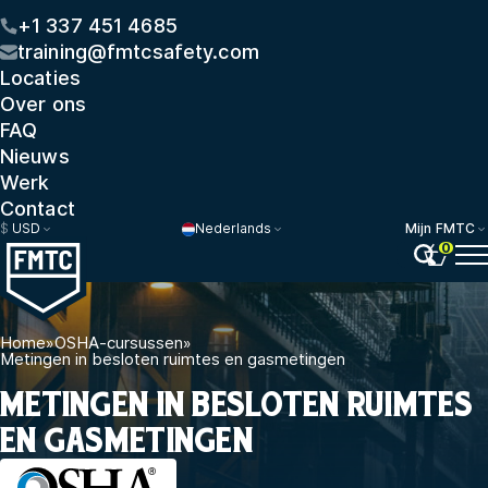
+1 337 451 4685
training@fmtcsafety.com
Locaties
Over ons
FAQ
Nieuws
Werk
Contact
$
USD
Nederlands
Mijn FMTC
0
Home
»
OSHA-cursussen
»
Metingen in besloten ruimtes en gasmetingen
METINGEN IN BESLOTEN RUIMTES
EN GASMETINGEN