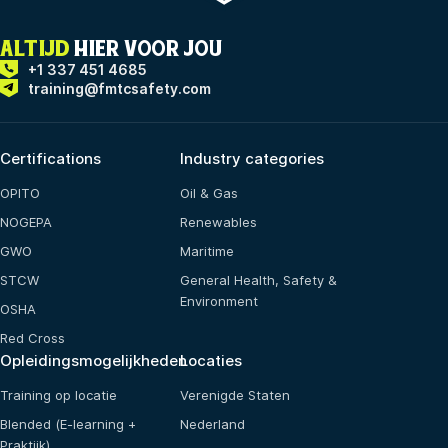
ALTIJD
HIER VOOR JOU
+1 337 451 4685
training@fmtcsafety.com
Certifications
Industry categories
OPITO
Oil & Gas
NOGEPA
Renewables
GWO
Maritime
STCW
General Health, Safety &
Environment
OSHA
Red Cross
Opleidingsmogelijkheden
Locaties
Training op locatie
Verenigde Staten
Blended (E-learning +
Nederland
Praktijk)