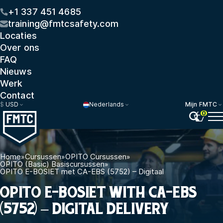
+1 337 451 4685
training@fmtcsafety.com
Locaties
Over ons
FAQ
Nieuws
Werk
Contact
$
USD
Nederlands
Mijn FMTC
0
Home
»
Cursussen
»
OPITO Cursussen
»
OPITO (Basic) Basiscursussen
»
OPITO E-BOSIET met CA-EBS (5752) – Digitaal
OPITO E-BOSIET WITH CA-EBS
(5752) – DIGITAL DELIVERY