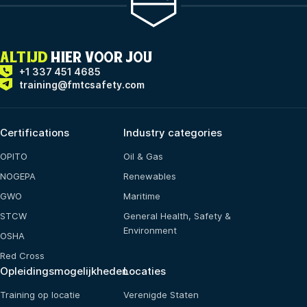
ALTIJD
HIER VOOR JOU
+1 337 451 4685
training@fmtcsafety.com
Certifications
Industry categories
OPITO
Oil & Gas
NOGEPA
Renewables
GWO
Maritime
STCW
General Health, Safety &
Environment
OSHA
Red Cross
Opleidingsmogelijkheden
Locaties
Training op locatie
Verenigde Staten