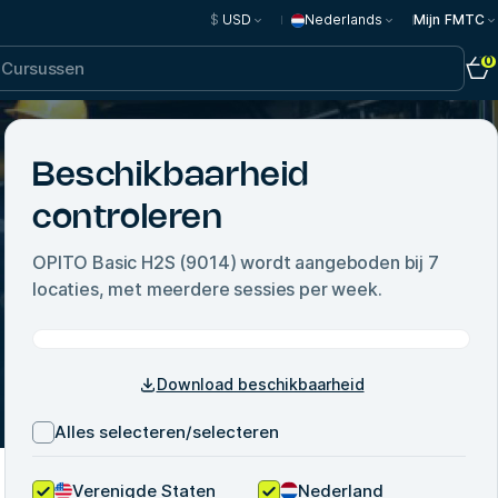
$
USD
Nederlands
Mijn FMTC
0
Beschikbaarheid
controleren
OPITO Basic H2S (9014)
wordt aangeboden bij
7
locaties, met meerdere sessies per week.
Download beschikbaarheid
Alles selecteren/selecteren
Verenigde Staten
Nederland