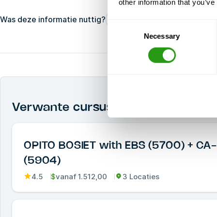
other information that you’ve
Was deze informatie nuttig?
Ja
Geen
Consent
Necessary
Selection
Verwante cursussen
OPITO BOSIET with EBS (5700) + CA
(5904)
4.5
$
vanaf
1.512,00
3 Locaties