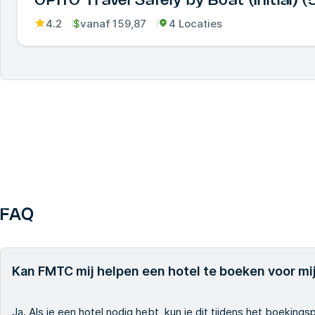
OPITO Travel Safely by Boat (Initial) 
4.2
$
vanaf
159,87
4 Locaties
FAQ
Kan FMTC mij helpen een hotel te boeken voor mij
Ja. Als je een hotel nodig hebt, kun je dit tijdens het boekin