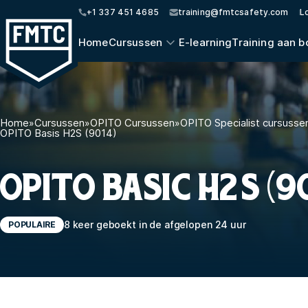
+1 337 451 4685
training@fmtcsafety.com
L
Home
Cursussen
E-learning
Training aan b
Home
»
Cursussen
»
OPITO Cursussen
»
OPITO Specialist cursusse
OPITO Basis H2S (9014)
OPITO BASIC H2S (9
8 keer geboekt in de afgelopen 24 uur
POPULAIRE