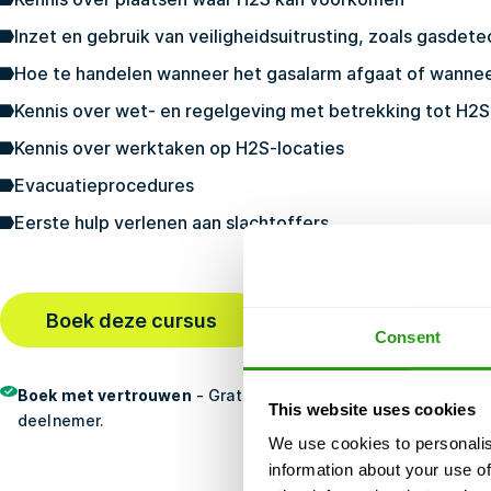
Inzet en gebruik van veiligheidsuitrusting, zoals gasdet
Hoe te handelen wanneer het gasalarm afgaat of wannee
Kennis over wet- en regelgeving met betrekking tot H2S
Kennis over werktaken op H2S-locaties
Evacuatieprocedures
Eerste hulp verlenen aan slachtoffers
Boek deze cursus
Laatst geboekt
58 min ge
Consent
Boek met vertrouwen
- Gratis annulering, geen vooruitbetali
This website uses cookies
deelnemer.
We use cookies to personalis
information about your use of