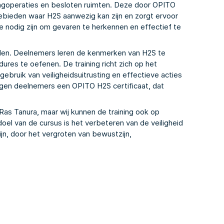
idingoperaties en besloten ruimten. Deze door OPITO
gebieden waar H2S aanwezig kan zijn en zorgt ervoor
 nodig zijn om gevaren te herkennen en effectief te
elen. Deelnemers leren de kenmerken van H2S te
dures te oefenen. De training richt zich op het
ebruik van veiligheidsuitrusting en effectieve acties
ngen deelnemers een OPITO H2S certificaat, dat
as Tanura, maar wij kunnen de training ook op
doel van de cursus is het verbeteren van de veiligheid
n, door het vergroten van bewustzijn,