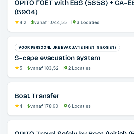
OPITO FOET with EBS (5858) + CA-E
(5904)
4.2
$
vanaf
1.044,55
3 Locaties
VOOR PERSOONLIJKE EVACUATIE (NIET IN BOSIET)
S-cape evacuation system
5
$
vanaf
183,52
2 Locaties
Boat Transfer
4
$
vanaf
178,90
6 Locaties