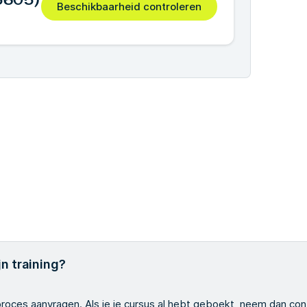
(5605)
Beschikbaarheid controleren
n training?
gsproces aanvragen. Als je je cursus al hebt geboekt, neem dan co