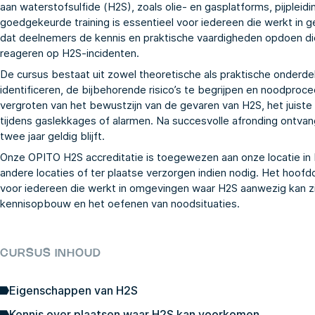
aan waterstofsulfide (H2S), zoals olie- en gasplatforms, pijple
goedgekeurde training is essentieel voor iedereen die werkt in 
dat deelnemers de kennis en praktische vaardigheden opdoen die
reageren op H2S-incidenten.
De cursus bestaat uit zowel theoretische als praktische onderd
identificeren, de bijbehorende risico’s te begrijpen en noodproce
vergroten van het bewustzijn van de gevaren van H2S, het juiste g
tijdens gaslekkages of alarmen. Na succesvolle afronding ontva
twee jaar geldig blijft.
Onze OPITO H2S accreditatie is toegewezen aan onze locatie in R
andere locaties of ter plaatse verzorgen indien nodig. Het hoofd
voor iedereen die werkt in omgevingen waar H2S aanwezig kan zij
kennisopbouw en het oefenen van noodsituaties.
CURSUS INHOUD
Eigenschappen van H2S
Kennis over plaatsen waar H2S kan voorkomen