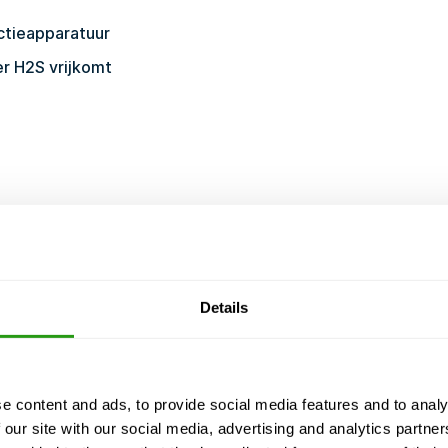
ectieapparatuur
r H2S vrijkomt
leden
CURSUS GECERTIFICEERD DOOR
Details
ng, en we annuleren nooit. Zelfs bij slechts 1
e content and ads, to provide social media features and to analy
 our site with our social media, advertising and analytics partn