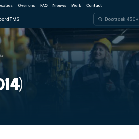
ocaties
Over ons
FAQ
Nieuws
Werk
Contact
oord
TMS
n
»
014)