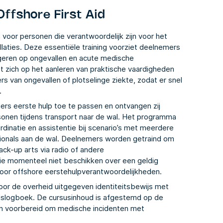
ffshore First Aid
voor personen die verantwoordelijk zijn voor het
laties. Deze essentiële training voorziet deelnemers
ageren op ongevallen en acute medische
t zich op het aanleren van praktische vaardigheden
rs van ongevallen of plotselinge ziekte, zodat er snel
.
ers eerste hulp toe te passen en ontvangen zij
sonen tijdens transport naar de wal. Het programma
dinatie en assistentie bij scenario’s met meerdere
ionals aan de wal. Deelnemers worden getraind om
ck-up arts via radio of andere
ie momenteel niet beschikken over een geldig
 voor offshore eerstehulpverantwoordelijkheden.
or de overheid uitgegeven identiteitsbewijs met
idslogboek. De cursusinhoud is afgestemd op de
ijn voorbereid om medische incidenten met