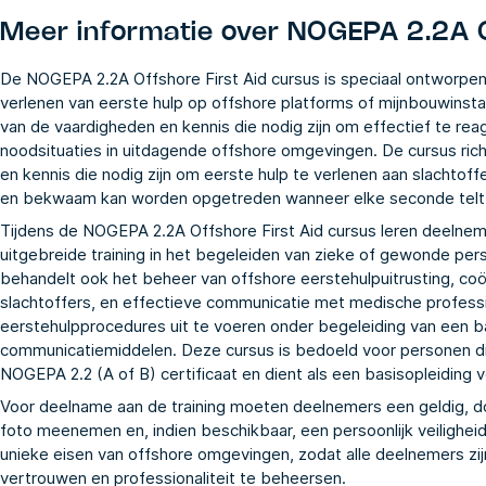
Meer informatie over
NOGEPA 2.2A O
De NOGEPA 2.2A Offshore First Aid cursus is speciaal ontworpen 
verlenen van eerste hulp op offshore platforms of mijnbouwinstal
van de vaardigheden en kennis die nodig zijn om effectief te re
noodsituaties in uitdagende offshore omgevingen. De cursus rich
en kennis die nodig zijn om eerste hulp te verlenen aan slachtoffe
en bekwaam kan worden opgetreden wanneer elke seconde telt
Tijdens de NOGEPA 2.2A Offshore First Aid cursus leren deelnem
uitgebreide training in het begeleiden van zieke of gewonde per
behandelt ook het beheer van offshore eerstehulpuitrusting, coör
slachtoffers, en effectieve communicatie met medische profess
eerstehulpprocedures uit te voeren onder begeleiding van een ba
communicatiemiddelen. Deze cursus is bedoeld voor personen d
NOGEPA 2.2 (A of B) certificaat en dient als een basisopleiding
Voor deelname aan de training moeten deelnemers een geldig, do
foto meenemen en, indien beschikbaar, een persoonlijk veilighe
unieke eisen van offshore omgevingen, zodat alle deelnemers z
vertrouwen en professionaliteit te beheersen.