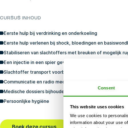
CURSUS INHOUD
Eerste hulp bij verdrinking en onderkoeling
Eerste hulp verlenen bij shock, bloedingen en basiswon
Stabiliseren van slachtoffers met breuken of mogelijk ru
Een injectie in een spier geven
Slachtoffer transport voorbereiden
Communicatie en radio medische dienst
Consent
Medische dossiers bijhouden
Persoonlijke hygiëne
This website uses cookies
We use cookies to personalis
information about your use of
Boek deze cursus
Laatst geboekt
37 min ge