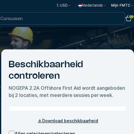
$
USD
Nederlands
Mijn FMTC
0
Beschikbaarheid
controleren
NOGEPA 2.2A Offshore First Aid
wordt aangeboden
bij
2
locaties, met meerdere sessies per week.
Download beschikbaarheid
Alles selecteren/selecteren