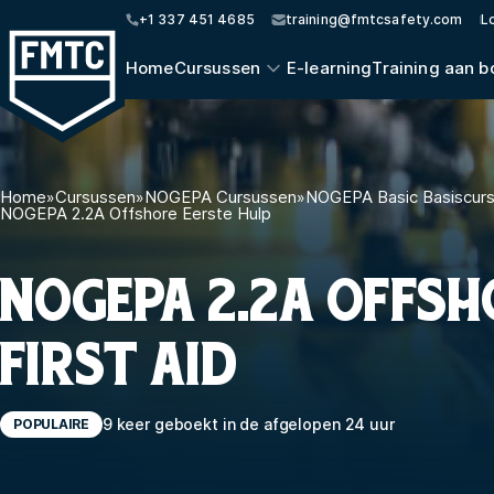
+1 337 451 4685
training@fmtcsafety.com
L
Home
Cursussen
E-learning
Training aan b
Home
»
Cursussen
»
NOGEPA Cursussen
»
NOGEPA Basic Basiscur
NOGEPA 2.2A Offshore Eerste Hulp
NOGEPA 2.2A OFFSH
FIRST AID
9 keer geboekt in de afgelopen 24 uur
POPULAIRE