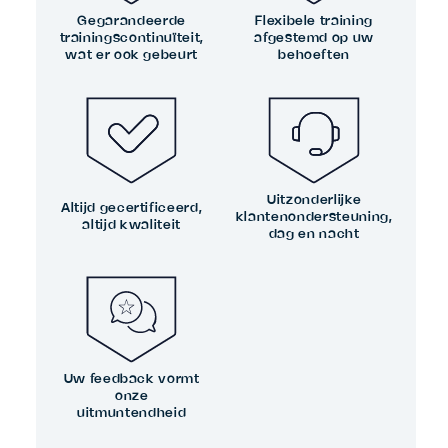
Gegarandeerde
Flexibele training
trainingscontinuïteit,
afgestemd op uw
wat er ook gebeurt
behoeften
Uitzonderlijke
Altijd gecertificeerd,
klantenondersteuning,
altijd kwaliteit
dag en nacht
Uw feedback vormt
onze
uitmuntendheid