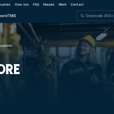
ocaties
Over ons
FAQ
Nieuws
Werk
Contact
oord
TMS
sussen
»
ORE