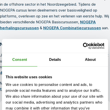
in de offshore sector in het Noordzeegebied. Tijdens de
NOGEPA cursus leren deelnemers over basisveiligheid op
platforms, overleven op zee en het verlenen van eerste hulp. Wij
bieden verschillende NOGEPA Basiscursussen,
NOGEPA
herhalingscursussen
&
NOGEPA Combinatiecursussen
aan.
NOGEPA Basic Basiscursussen bij FMTC Safety
Je kunt elke NOGEPA Basiscursus boeken bij FMTC Safety. Wilt
Consent
Details
About
u meer informatie of heeft u een speciaal verzoek? Aarzel dan
niet om contact met ons op te nemen. Bel ons op
+1 337 451
4685
of stuur een e-mail naar
info@fmtcsafety.com.
This website uses cookies
Misschien zijn onze andere veiligheidscursussen, zoals
OPITO-
We use cookies to personalise content and ads, to
training
&
GWO-cursussen
ook interessant voor jou!
provide social media features and to analyse our traffic.
We also share information about your use of our site with
our social media, advertising and analytics partners who
may combine it with other information that you’ve