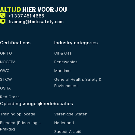
ALTIJD
HIER VOOR JOU
+1 337 451 4685
training@fmtcsafety.com
Certifications
Industry categories
OPITO
Oil & Gas
NOGEPA
Renewables
GWO
Maritime
STCW
General Health, Safety &
Environment
OSHA
Red Cross
Opleidingsmogelijkheden
Locaties
Training op locatie
Verenigde Staten
Blended (E-learning +
Nederland
Praktijk)
Saoedi-Arabië