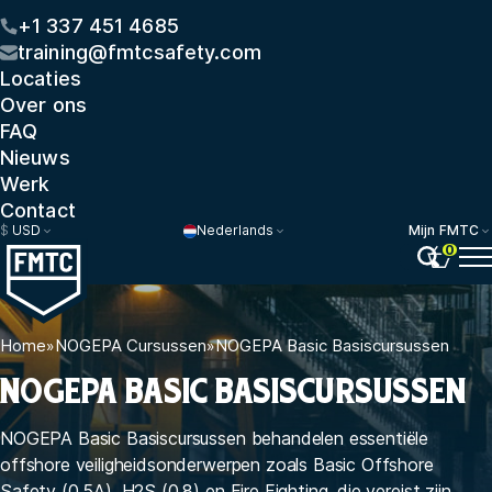
+1 337 451 4685
training@fmtcsafety.com
Locaties
Over ons
FAQ
Nieuws
Werk
Contact
$
USD
Nederlands
Mijn FMTC
0
Home
»
NOGEPA Cursussen
»
NOGEPA Basic Basiscursussen
NOGEPA BASIC BASISCURSUSSEN
NOGEPA Basic Basiscursussen behandelen essentiële
offshore veiligheidsonderwerpen zoals Basic Offshore
Safety (0.5A), H2S (0.8) en Fire Fighting, die vereist zijn