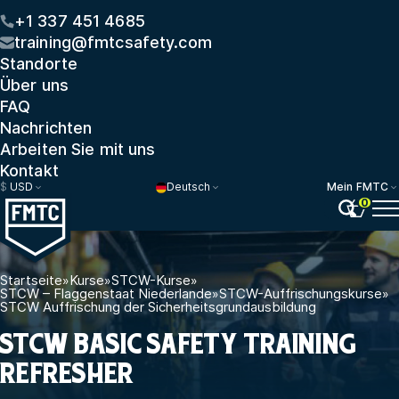
+1 337 451 4685
training@fmtcsafety.com
Standorte
Über uns
FAQ
Nachrichten
Arbeiten Sie mit uns
Kontakt
$
USD
Deutsch
Mein FMTC
0
Startseite
»
Kurse
»
STCW-Kurse
»
STCW – Flaggenstaat Niederlande
»
STCW-Auffrischungskurse
»
STCW Auffrischung der Sicherheitsgrundausbildung
STCW BASIC SAFETY TRAINING
REFRESHER