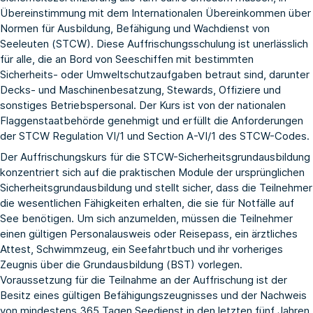
Übereinstimmung mit dem Internationalen Übereinkommen über
Normen für Ausbildung, Befähigung und Wachdienst von
Seeleuten (STCW). Diese Auffrischungsschulung ist unerlässlich
für alle, die an Bord von Seeschiffen mit bestimmten
Sicherheits- oder Umweltschutzaufgaben betraut sind, darunter
Decks- und Maschinenbesatzung, Stewards, Offiziere und
sonstiges Betriebspersonal. Der Kurs ist von der nationalen
Flaggenstaatbehörde genehmigt und erfüllt die Anforderungen
der STCW Regulation VI/1 und Section A-VI/1 des STCW-Codes.
Der Auffrischungskurs für die STCW-Sicherheitsgrundausbildung
konzentriert sich auf die praktischen Module der ursprünglichen
Sicherheitsgrundausbildung und stellt sicher, dass die Teilnehmer
die wesentlichen Fähigkeiten erhalten, die sie für Notfälle auf
See benötigen. Um sich anzumelden, müssen die Teilnehmer
einen gültigen Personalausweis oder Reisepass, ein ärztliches
Attest, Schwimmzeug, ein Seefahrtbuch und ihr vorheriges
Zeugnis über die Grundausbildung (BST) vorlegen.
Voraussetzung für die Teilnahme an der Auffrischung ist der
Besitz eines gültigen Befähigungszeugnisses und der Nachweis
von mindestens 365 Tagen Seedienst in den letzten fünf Jahren