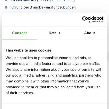
Führung bei Brandbekämpfungsübungen
Suche und Bergung von Verunglückten
Erste Hilfe
Bewusstsein für gefährliche Güter
Consent
Details
About
Praktische Übungen zur Brandbekämpfung und Führung
an Bord
This website uses cookies
We use cookies to personalise content and ads, to
provide social media features and to analyse our traffic.
We also share information about your use of our site with
our social media, advertising and analytics partners who
may combine it with other information that you’ve
STCW BST & PSCRB Refresher
provided to them or that they’ve collected from your use
3 Tag(e)
of their services.
STCW Grundlegende Sicherheitsausbildung & Befähigung
für Überlebensfahrzeuge und Rettungsboote,
ausgenommen schnelle Rettungsboote - Auffrischung