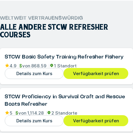
WELTWEIT VERTRAUENSWÜRDIG
ALLE ANDERE
STCW REFRESHER
COURSES
STCW Basic Safety Training Refresher Fishery
4.9
$
von
868.59
1 Standort
Details zum Kurs
Verfügbarkeit prüfen
STCW Proficiency in Survival Craft and Rescue
Boats Refresher
5
$
von
1,114.28
2 Standorte
Details zum Kurs
Verfügbarkeit prüfen