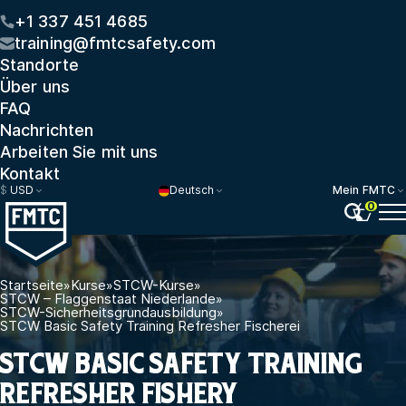
+1 337 451 4685
training@fmtcsafety.com
Standorte
Über uns
FAQ
Nachrichten
Arbeiten Sie mit uns
Kontakt
$
USD
Deutsch
Mein FMTC
0
Startseite
»
Kurse
»
STCW-Kurse
»
STCW – Flaggenstaat Niederlande
»
STCW-Sicherheitsgrundausbildung
»
STCW Basic Safety Training Refresher Fischerei
STCW BASIC SAFETY TRAINING
REFRESHER FISHERY