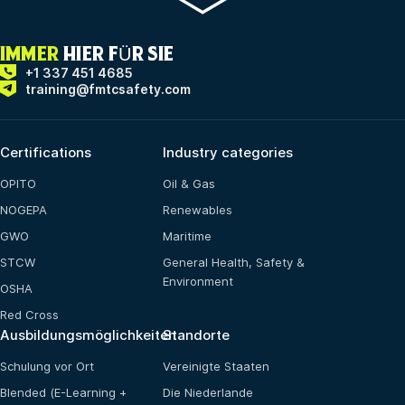
IMMER
HIER FÜR SIE
+1 337 451 4685
training@fmtcsafety.com
Certifications
Industry categories
OPITO
Oil & Gas
NOGEPA
Renewables
GWO
Maritime
STCW
General Health, Safety &
Environment
OSHA
Red Cross
Ausbildungsmöglichkeiten
Standorte
Schulung vor Ort
Vereinigte Staaten
Blended (E-Learning +
Die Niederlande