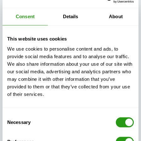
Consent
Details
About
Garantierte
Flexible, auf Ihre
Kontinuität der
Bedürfnisse
This website uses cookies
Ausbildung, egal
zugeschnittene
was passiert
Schulungen
We use cookies to personalise content and ads, to
provide social media features and to analyse our traffic.
We also share information about your use of our site with
our social media, advertising and analytics partners who
may combine it with other information that you’ve
provided to them or that they’ve collected from your use
Außergewöhnlicher
Immer zertifiziert,
Kundensupport,
of their services.
immer Qualität
Tag und Nacht
Consent
Necessary
Selection
Ihr Feedback