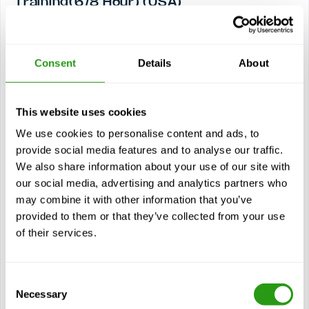
Training(6/8 Hour) (USA)
NFPA 70E steht für den Standard for Electrical Safety in
the Workplace (Norm für elektrische Sicherheit am
Arbeitsplatz) und ist für Aufsichtspersonen,
Consent
Details
About
Elektroarbeiter und...
$
ab
199,00
This website uses cookies
Zertifizierung(en)
We use cookies to personalise content and ads, to
Electrical Qualified Person - NFPA 70E - 8 Hour
provide social media features and to analyse our traffic.
3 Jahre Gültigkeit
We also share information about your use of our site with
our social media, advertising and analytics partners who
may combine it with other information that you’ve
Siehe Kurs
provided to them or that they’ve collected from your use
of their services.
Module
Über NFPA 70E
Sicherheitsrelevante Arbeitspraktiken
Consent
Necessary
Selection
Artikel 105 - Anwendung sicherheitsrelevanter