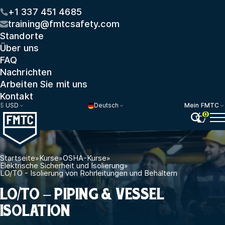
+1 337 451 4685
training@fmtcsafety.com
Standorte
Über uns
FAQ
Nachrichten
Arbeiten Sie mit uns
Kontakt
$
USD
Deutsch
Mein FMTC
0
Startseite
»
Kurse
»
OSHA-Kurse
»
Elektrische Sicherheit und Isolierung
»
LO/TO - Isolierung von Rohrleitungen und Behältern
LO/TO – PIPING & VESSEL
ISOLATION