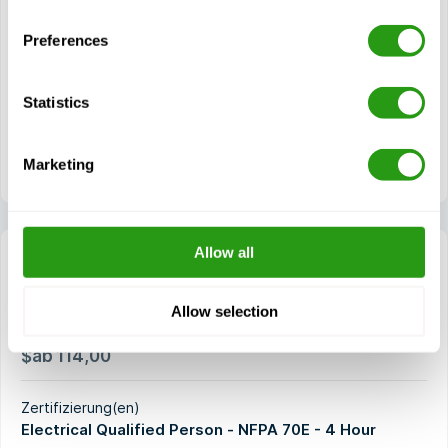
Arbeitspraktiken und Verfahren
Artikel 110 - Allgemeine Anforderungen an
Preferences
sicherheitsrelevante elektrische Arbeitspraktiken
Artikel 120 - Schaffung eines elektrisch sicheren
Statistics
Arbeitsumfelds
Artikel 130 - Arbeiten, die mit elektrischen Gefahren
verbunden sind
Marketing
Allow all
Electrical Safety – NFPA 70E (4 Hour)
NFPA 70E steht für die Norm für elektrische Sicherheit am
Allow selection
Arbeitsplatz, und diese Schulung ist für
Aufsichtspersonen, Elektriker,...
$
ab
114,00
Zertifizierung(en)
Electrical Qualified Person - NFPA 70E - 4 Hour