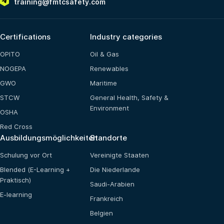
training@fmtcsafety.com
Certifications
Industry categories
OPITO
Oil & Gas
NOGEPA
Renewables
GWO
Maritime
STCW
General Health, Safety &
Environment
OSHA
Red Cross
Ausbildungsmöglichkeiten
Standorte
Schulung vor Ort
Vereinigte Staaten
Blended (E-Learning +
Die Niederlande
Praktisch)
Saudi-Arabien
E-learning
Frankreich
Belgien