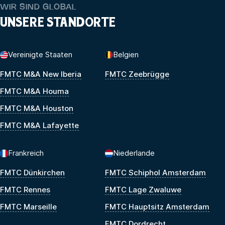
WIR SIND GLOBAL
UNSERE STANDORTE
Vereinigte Staaten
Belgien
FMTC M&A New Iberia
FMTC Zeebrügge
FMTC M&A Houma
FMTC M&A Houston
FMTC M&A Lafayette
Frankreich
Niederlande
FMTC Dünkirchen
FMTC Schiphol Amsterdam
FMTC Rennes
FMTC Lage Zwaluwe
FMTC Marseille
FMTC Hauptsitz Amsterdam
FMTC Dordrecht