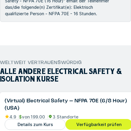
Safety - NFPA 70E (16 Hour)" erhält der Teilnehmer
das/die folgende(n) Zertifikat(e): Elektrisch
qualifizierte Person - NFPA 70E - 16 Stunden.
WELTWEIT VERTRAUENSWÜRDIG
ALLE ANDERE
ELECTRICAL SAFETY &
ISOLATION
KURSE
(Virtual) Electrical Safety – NFPA 70E (6/8 Hour)
(USA)
4.9
$
von
199.00
3 Standorte
Details zum Kurs
Verfügbarkeit prüfen