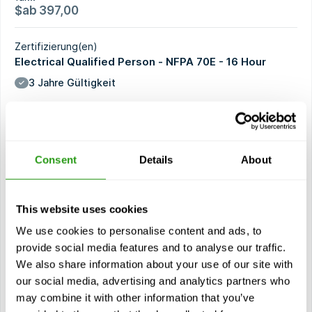
$
ab
397,00
Zertifizierung(en)
Electrical Qualified Person - NFPA 70E - 16 Hour
3 Jahre Gültigkeit
Aktueller Kurs
Consent
Details
About
Module
Über NFPA 70Ed
Sicherheitsrelevante Arbeitspraktiken
This website uses cookies
Artikel 105 - Anwendung sicherheitsrelevanter
We use cookies to personalise content and ads, to
Arbeitspraktiken und Verfahren
provide social media features and to analyse our traffic.
Artikel 110 - Allgemeine Anforderungen an
We also share information about your use of our site with
sicherheitsrelevante elektrische Arbeitspraktiken
our social media, advertising and analytics partners who
Artikel 120 - Schaffung eines elektrisch sicheren
may combine it with other information that you’ve
Arbeitsumfelds