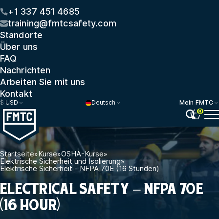
+1 337 451 4685
training@fmtcsafety.com
Standorte
Über uns
FAQ
Nachrichten
Arbeiten Sie mit uns
Kontakt
$
USD
Deutsch
Mein FMTC
0
Startseite
»
Kurse
»
OSHA-Kurse
»
Elektrische Sicherheit und Isolierung
»
Elektrische Sicherheit - NFPA 70E (16 Stunden)
ELECTRICAL SAFETY – NFPA 70E
(16 HOUR)