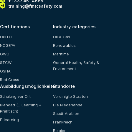
+1 337 451 4685
training@fmtcsafety.com
Certifications
Industry categories
OPITO
Oil & Gas
NOGEPA
Renewables
GWO
Maritime
STCW
General Health, Safety &
Environment
OSHA
Red Cross
Ausbildungsmöglichkeiten
Standorte
Schulung vor Ort
Vereinigte Staaten
Blended (E-Learning +
Die Niederlande
Praktisch)
Saudi-Arabien
E-learning
Frankreich
Belgien