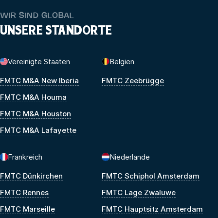
WIR SIND GLOBAL
UNSERE STANDORTE
Vereinigte Staaten
Belgien
FMTC M&A New Iberia
FMTC Zeebrügge
FMTC M&A Houma
FMTC M&A Houston
FMTC M&A Lafayette
Frankreich
Niederlande
FMTC Dünkirchen
FMTC Schiphol Amsterdam
FMTC Rennes
FMTC Lage Zwaluwe
FMTC Marseille
FMTC Hauptsitz Amsterdam