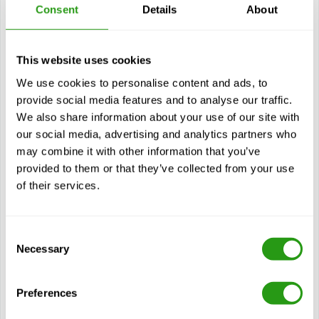
Emergency Response (Betrieb mit gefährlichen Abfällen
Consent
Details
About
und Notfallmaßnahmen) und dieser Kurs richtet sich an
Mitarbeiter, die...
$
ab
227,00
This website uses cookies
We use cookies to personalise content and ads, to
Zertifizierung(en)
provide social media features and to analyse our traffic.
HAZWOPER Technician Level E-Learning
We also share information about your use of our site with
our social media, advertising and analytics partners who
Siehe Kurs
may combine it with other information that you’ve
provided to them or that they’ve collected from your use
Module
of their services.
HAZWOPER-Überprüfung
HAZWOPER-Schulung
Consent
Stufen der Ausbildung
Necessary
Selection
Gefährliche Kommunikation (HAZCOM)
Sicherheitsdatenblatt (SDS)
Preferences
HAZMAT-Freigabe