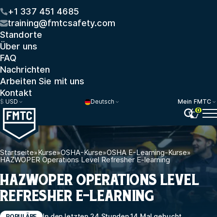
+1 337 451 4685
training@fmtcsafety.com
Standorte
Über uns
FAQ
Nachrichten
Arbeiten Sie mit uns
Kontakt
$
USD
Deutsch
Mein FMTC
0
Startseite
»
Kurse
»
OSHA-Kurse
»
OSHA E-Learning-Kurse
»
HAZWOPER Operations Level Refresher E-learning
HAZWOPER OPERATIONS LEVEL
REFRESHER E-LEARNING
In den letzten 24 Stunden 14 Mal gebucht
POPULÄRE