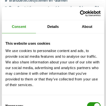
Branddetectiesystemen en -alarmen
Brandbestrijdingsapparatuur (slangen, brandblussers, BA-
sets)
Brandbestrijdingsprocedures en teamwerk
Praktische brandbestrijdingsscenario's (live
Consent
Details
About
vuuroefeningen)
Gewonden beoordelen
This website uses cookies
Bloedingen, brandwonden en breuken behandelen
We use cookies to personalise content and ads, to
Reanimatie en herstelpositie
provide social media features and to analyse our traffic.
Gebruik van verbanddozen
We also share information about your use of our site with
Reactie op verstikking en shock
our social media, advertising and analytics partners who
may combine it with other information that you’ve
Veilig werken aan boord
provided to them or that they’ve collected from your use
Noodprocedures en alarmen
of their services.
Verontreinigingspreventie en verantwoordelijkheden aan
boord
Menselijke relaties en cultureel bewustzijn
Consent
Necessary