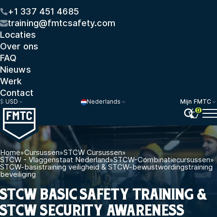
+1 337 451 4685
training@fmtcsafety.com
Locaties
Over ons
FAQ
Nieuws
Werk
Contact
$
USD
Nederlands
Mijn FMTC
0
Home
»
Cursussen
»
STCW Cursussen
»
STCW - Vlaggenstaat Nederland
»
STCW-Combinatiecursussen
»
STCW-basistraining veiligheid & STCW-bewustwordingstraining
beveiliging
STCW BASIC SAFETY TRAINING &
STCW SECURITY AWARENESS