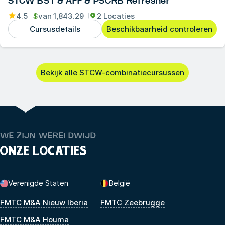
STCW BST & AFF & PSCRB Refresher
4.5
$
van
1,843.29
2 Locaties
Cursusdetails
Beschikbaarheid controleren
Bekijk alle STCW-combinatiecursussen
WE ZIJN WERELDWIJD
ONZE LOCATIES
Verenigde Staten
België
FMTC M&A Nieuw Iberia
FMTC Zeebrugge
FMTC M&A Houma