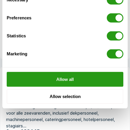
Selection
Rechten en plichten volgens het zeerecht
Inleiding tot maritieme veiligheid
Preferences
Bedreigingsherkenning
Beveiligingsniveaus en rapportage
Statistics
Toegangscontrole en gebieden met beperkte toegang
Beveiligingscommunicatie
Marketing
Allow all
STCW Security Awareness
Allow selection
0.5 dag(en)
STCW-training over veiligheidsbewustzijn (SA) is verplicht
voor alle zeevarenden, inclusief dekpersoneel,
machinepersoneel, cateringpersoneel, hotelpersoneel,
stagiairs...