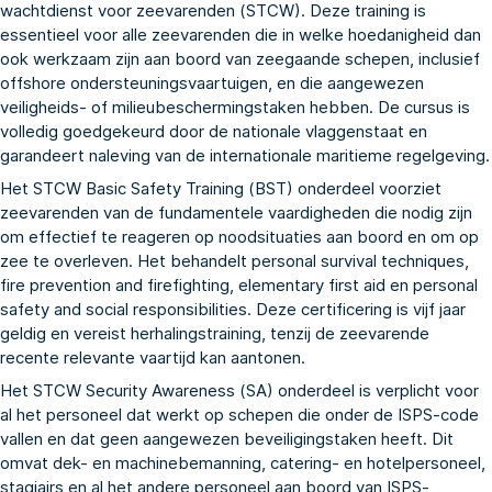
wachtdienst voor zeevarenden (STCW). Deze training is
essentieel voor alle zeevarenden die in welke hoedanigheid dan
ook werkzaam zijn aan boord van zeegaande schepen, inclusief
offshore ondersteuningsvaartuigen, en die aangewezen
veiligheids- of milieubeschermingstaken hebben. De cursus is
volledig goedgekeurd door de nationale vlaggenstaat en
garandeert naleving van de internationale maritieme regelgeving.
Het STCW Basic Safety Training (BST) onderdeel voorziet
zeevarenden van de fundamentele vaardigheden die nodig zijn
om effectief te reageren op noodsituaties aan boord en om op
zee te overleven. Het behandelt personal survival techniques,
fire prevention and firefighting, elementary first aid en personal
safety and social responsibilities. Deze certificering is vijf jaar
geldig en vereist herhalingstraining, tenzij de zeevarende
recente relevante vaartijd kan aantonen.
Het STCW Security Awareness (SA) onderdeel is verplicht voor
al het personeel dat werkt op schepen die onder de ISPS-code
vallen en dat geen aangewezen beveiligingstaken heeft. Dit
omvat dek- en machinebemanning, catering- en hotelpersoneel,
stagiairs en al het andere personeel aan boord van ISPS-