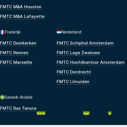
FMTC M&A Houston
FMTC M&A Lafayette
Frankrijk
Nederland
FMTC Duinkerken
FMTC Schiphol Amsterdam
FMTC Rennes
FMTC Lage Zwaluwe
FMTC Marseille
FMTC Hoofdkantoor Amsterdam
FMTC Dordrecht
FMTC IJmuiden
Saoedi-Arabië
FMTC Ras Tanura