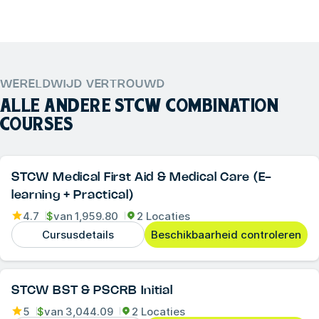
WERELDWIJD VERTROUWD
ALLE ANDERE
STCW COMBINATION
COURSES
STCW Medical First Aid & Medical Care (E-
learning + Practical)
4.7
$
van
1,959.80
2 Locaties
Cursusdetails
Beschikbaarheid controleren
STCW BST & PSCRB Initial
5
$
van
3,044.09
2 Locaties