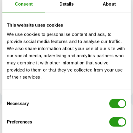
Consent
Details
About
Huidige cursus
This website uses cookies
Modules
We use cookies to personalise content and ads, to
Vereisten voor tuigage
provide social media features and to analyse our traffic.
Uitrusting voor tuigage
We also share information about your use of our site with
Tuigtechniek
our social media, advertising and analytics partners who
Luchtsleper
may combine it with other information that you’ve
provided to them or that they’ve collected from your use
Veiligheid van tuigage
of their services.
Praktische beoordeling
Consent
Necessary
Selection
Preferences
Rigger Safety (API-U) (16 Hour)