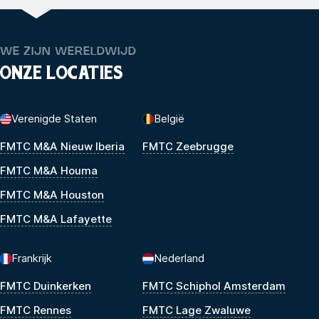
WE ZIJN WERELDWIJD
ONZE LOCATIES
Verenigde Staten
België
FMTC M&A Nieuw Iberia
FMTC Zeebrugge
FMTC M&A Houma
FMTC M&A Houston
FMTC M&A Lafayette
Frankrijk
Nederland
FMTC Duinkerken
FMTC Schiphol Amsterdam
FMTC Rennes
FMTC Lage Zwaluwe