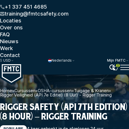
+1 337 451 4685
training@fmtcsafety.com
Locaties
Over ons
FAQ
Nieuws
Werk
Contact
$
USD
Nederlands
Mijn FMTC
0
Home
»
Cursussen
»
OSHA-cursussen
»
Tuigage & Kranen
»
Rigger Veiligheid (API 7e Editie) (8 Uur) - Rigger Training
RIGGER SAFETY (API 7TH EDITION)
(8 HOUR) – RIGGER TRAINING
4 keer geboekt in de afgelopen 24 uur
POPULAIRE