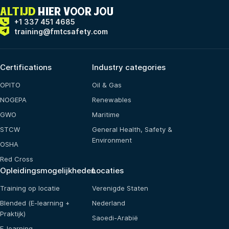
ALTIJD
HIER VOOR JOU
+1 337 451 4685
training@fmtcsafety.com
Certifications
Industry categories
OPITO
Oil & Gas
NOGEPA
Renewables
GWO
Maritime
STCW
General Health, Safety &
Environment
OSHA
Red Cross
Opleidingsmogelijkheden
Locaties
Training op locatie
Verenigde Staten
Blended (E-learning +
Nederland
Praktijk)
Saoedi-Arabië
E-learning