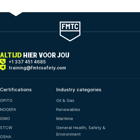
ALTIJD
HIER VOOR JOU
+1 337 451 4685
training@fmtcsafety.com
Certifications
Industry categories
OPITO
Oil & Gas
NOGEPA
Renewables
GWO
Maritime
STCW
General Health, Safety &
Environment
OSHA