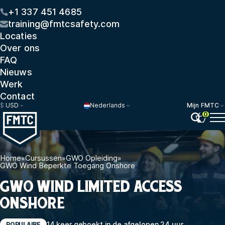
+1 337 451 4685
training@fmtcsafety.com
Locaties
Over ons
FAQ
Nieuws
Werk
Contact
$
USD
Nederlands
Mijn FMTC
0
Home
»
Cursussen
»
GWO Opleiding
»
GWO Wind Beperkte Toegang Onshore
GWO WIND LIMITED ACCESS
ONSHORE
14 keer geboekt in de afgelopen 24 uur
POPULAIRE