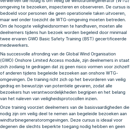
verwerven die nodig is om veilig de windturbinegenerator (WTG)
omgeving te bezoeken, inspecteren en observeren. De cursus is
bedoeld voor personen die geen operationele taken uitvoeren,
maar wel onder toezicht de WTG-omgeving moeten betreden.
Om de hoogste veiligheidsnormen te handhaven, moeten alle
deelnemers tijdens hun bezoek worden begeleid door minimaal
twee ervaren GWO Basic Safety Training (BST) gecertificeerde
medewerkers.
Na succesvolle afronding van de Global Wind Organisation
(GWO) Onshore Limited Access module, zijn deelnemers in staat
zich zodanig te gedragen dat zij geen risico vormen voor zichzelf
of anderen tijdens begeleide bezoeken aan onshore WTG-
omgevingen. De training richt zich op het bevorderen van veilig
gedrag en bewustzijn van potentiële gevaren, zodat alle
bezoekers hun verantwoordelijkheden begrijpen en het belang
van het naleven van veiligheidsprotocollen inzien.
Onze training voorziet deelnemers van de basisvaardigheden die
nodig zijn om veilig deel te nemen aan begeleide bezoeken aan
windturbinegeneratoromgevingen. Deze cursus is ideaal voor
degenen die slechts beperkte toegang nodig hebben en geen