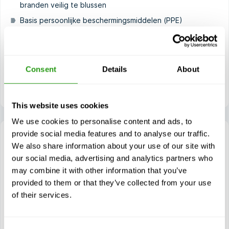
branden veilig te blussen
Basis persoonlijke beschermingsmiddelen (PPE)
gebruiken voor het werken op hoogte
Veilig werken en reddingsprocedures in noodsituaties
vanaf hoogte uitvoeren
Consent
Details
About
Reddingstechnieken toepassen in afgelegen
windturbineomgevingen
This website uses cookies
We use cookies to personalise content and ads, to
provide social media features and to analyse our traffic.
We also share information about your use of our site with
our social media, advertising and analytics partners who
GWO Basic Safety Training (offshore)
may combine it with other information that you’ve
5 dag(en)
provided to them or that they’ve collected from your use
GWO Basic Safety Training is de essentiële certificering
of their services.
voor iedereen die onshore of offshore werkt in de
windenergiesector, inclusief...
$
van
1,835.93