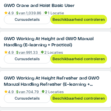
GWO Crane and Hoist Basic User
4.9
$
van
1,039.86
1 Locatie
Cursusdetails
Beschikbaarheid controleren
GWO Working At Height and GWO Manual
Handling (E-learning + Practical)
4.9
$
van
991.33
2 Locaties
Cursusdetails
Beschikbaarheid controleren
GWO Working At Height Refresher and GWO
Manual Handling Refresher (E-learning +
Practical)
4.9
$
van
704.79
2 Locaties
Cursusdetails
Beschikbaarheid controleren