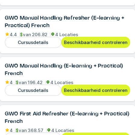
GWO Manual Handling Refresher (E-learning +
Practical) French
4.4
$
van
206.82
4 Locaties
Cursusdetails
Beschikbaarheid controleren
GWO Manual Handling (E-learning + Practical)
French
4
$
van
196.42
4 Locaties
Cursusdetails
Beschikbaarheid controleren
GWO First Aid Refresher (E-learning + Practical)
French
4
$
van
368.57
4 Locaties