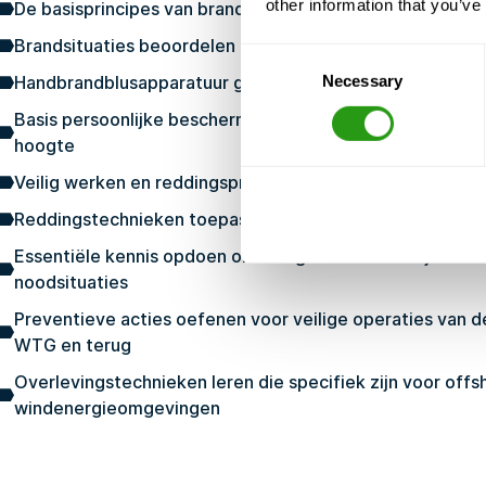
other information that you’ve
De basisprincipes van brandbestrijding en brandpreventi
Brandsituaties beoordelen en evacuatie dienovereenko
Consent
Necessary
Handbrandblusapparatuur gebruiken om beginnende brand
Selection
Basis persoonlijke beschermingsmiddelen (PPE) gebruik
hoogte
Veilig werken en reddingsprocedures in noodsituaties v
Reddingstechnieken toepassen in afgelegen windturbi
Essentiële kennis opdoen om veilig te handelen tijdens o
noodsituaties
Preventieve acties oefenen voor veilige operaties van de
WTG en terug
Overlevingstechnieken leren die specifiek zijn voor offs
windenergieomgevingen