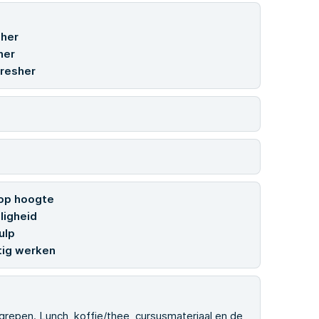
sher
her
resher
 op hoogte
ligheid
ulp
tig werken
grepen. Lunch, koffie/thee, cursusmateriaal en de