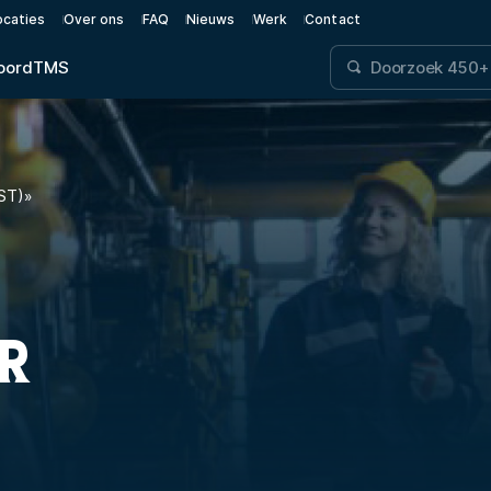
ocaties
Over ons
FAQ
Nieuws
Werk
Contact
oord
TMS
ST)
»
ER