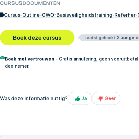
CURSUSDOCUMENTEN
Cursus-Outline-GWO-Basisveiligheidstraining-Referher
Boek deze cursus
Laatst geboekt
2 uur gel
Boek met vertrouwen
- Gratis annulering, geen vooruitbetal
deelnemer.
Was deze informatie nuttig?
Ja
Geen