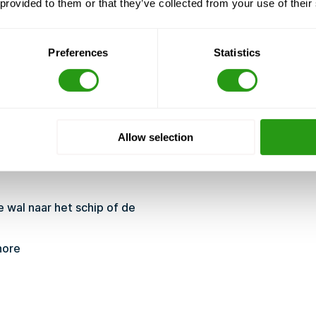
 provided to them or that they’ve collected from your use of their
e begrijpen
mstig plannen
Preferences
Statistics
en veilig te blussen
en voor het werken op
anaf hoogte uitvoeren
Allow selection
neomgevingen
ffshore transfers en
 wal naar het schip of de
hore