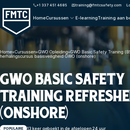
+1 337 451 4685
training@fmtcsafety.com
L
Home
Cursussen
E-learning
Training aan b
Home
»
Cursussen
»
GWO Opleiding
»
GWO Basic Safety Training (B
herhalingscursus basisveiligheid GWO (onshore)
GWO BASIC SAFETY
TRAINING REFRESH
(ONSHORE)
13 keer geboekt in de afgelopen 24 uur
POPULAIRE