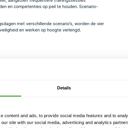
er, aangezien frequentere trainingssessies
den en competenties op peil te houden. Scenario-
gsdagen met verschillende scenario’s, worden de vier
dveiligheid en werken op hoogte verlengd.
en windturbineomgeving
Details
van lasten bevorderen
en te voorkomen
amheden in een WTG-
e content and ads, to provide social media features and to analy
 our site with our social media, advertising and analytics partn