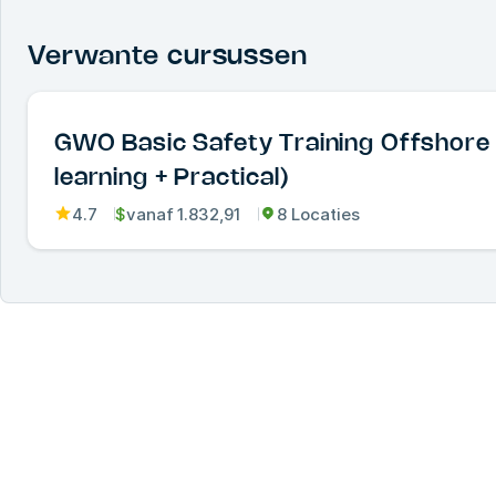
Verwante cursussen
GWO Basic Safety Training Offshore 
learning + Practical)
4.7
$
vanaf
1.832,91
8 Locaties