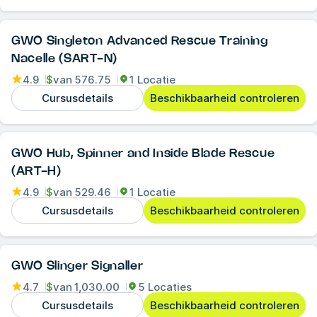
GWO Singleton Advanced Rescue Training
Nacelle (SART-N)
4.9
$
van
576.75
1 Locatie
Cursusdetails
Beschikbaarheid controleren
GWO Hub, Spinner and Inside Blade Rescue
(ART-H)
4.9
$
van
529.46
1 Locatie
Cursusdetails
Beschikbaarheid controleren
GWO Slinger Signaller
4.7
$
van
1,030.00
5 Locaties
Cursusdetails
Beschikbaarheid controleren