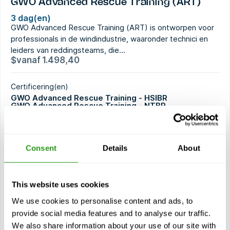
GWO Advanced Rescue Training (ART)
3 dag(en)
GWO Advanced Rescue Training (ART) is ontworpen voor
professionals in de windindustrie, waaronder technici en
leiders van reddingsteams, die...
$
vanaf
1.498,40
Certificering(en)
GWO Advanced Rescue Training - HSIBR
GWO Advanced Rescue Training - NTBR
GWO Advanced Rescue Training - SR:HSIBR
GWO Advanced Rescue Training - SR:NTBR
2 jaar geldigheid
Consent
Details
About
Huidige cursus
This website uses cookies
Modules
We use cookies to personalise content and ads, to
Naaf, spinner en redding binnenblad (HSIBR)
provide social media features and to analyse our traffic.
We also share information about your use of our site with
Redding van gondels, torens en kelders (NTBR)