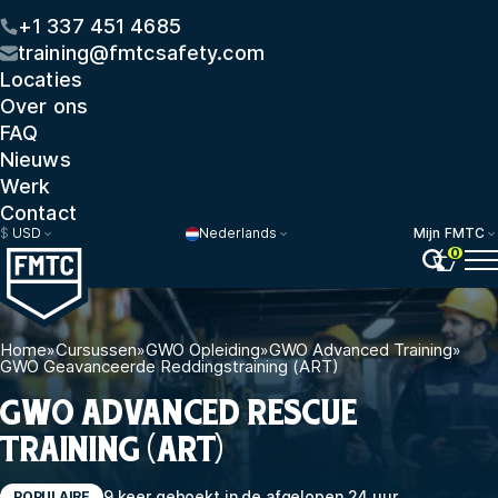
+1 337 451 4685
training@fmtcsafety.com
Locaties
Over ons
FAQ
Nieuws
Werk
Contact
$
USD
Nederlands
Mijn FMTC
0
Home
»
Cursussen
»
GWO Opleiding
»
GWO Advanced Training
»
GWO Geavanceerde Reddingstraining (ART)
GWO ADVANCED RESCUE
TRAINING (ART)
9 keer geboekt in de afgelopen 24 uur
POPULAIRE