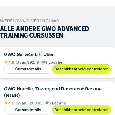
WERELDWIJD VERTROUWD
ALLE ANDERE
GWO ADVANCED
TRAINING
CURSUSSEN
GWO Service Lift User
4.9
$
van
392.19
1 Locatie
Cursusdetails
Beschikbaarheid controleren
GWO Nacelle, Tower, and Basement Rescue
(NTBR)
4.9
$
van
1,268.85
1 Locatie
Cursusdetails
Beschikbaarheid controleren