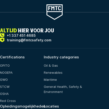
ALTIJD
HIER VOOR JOU
+1 337 451 4685
training@fmtcsafety.com
Certifications
Industry categories
OPITO
Oil & Gas
NOGEPA
Renewables
GWO
Maritime
STCW
General Health, Safety &
Environment
OSHA
Red Cross
Opleidingsmogelijkheden
Locaties