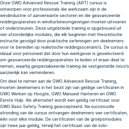
Onze GWO Advanced Rescue Training (ART) cursus is
ontworpen voor professionals die werkzaam zijn in de
windindustrie of aanverwante sectoren en die geavanceerde
reddingsoperaties in windturbineomgevingen moeten uitvoeren
of ondersteunen. Deze uitgebreide training is opgebouwd uit
vier afzonderlijke modules, die elk beginnen met theoretische
instructie gevolgd door praktische oefeningen om deelnemers
voor te bereiden op realistische reddingsscenario’s. De cursus is
ideaal voor personeel dat door hun werkgever is geselecteerd
om geavanceerde reddingsoperaties te leiden of eraan deel te
nemen, waarbij gespecialiseerde training de vastgestelde risico’s
aanzienlijk kan verminderen.
Om deel te nemen aan de GWO Advanced Rescue Training,
moeten deelnemers in het bezit zijn van geldige certificaten in
GWO Werken op Hoogte
,
GWO Manueel Hanteren
en
GWO
Eerste Hulp
. Als alternatief wordt een geldig certificaat voor
GWO Basic Safety Training
geaccepteerd. Na succesvolle
afronding van de cursus ontvangen deelnemers vier certificaten,
één voor elke module. De certificaten van de groepsmodules
zijn twee jaar geldig, terwijl het certificaat van de solo-