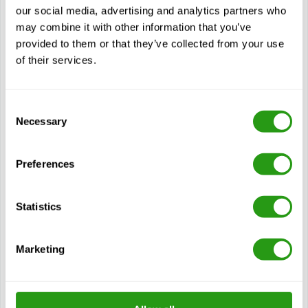
our social media, advertising and analytics partners who
Redder met één redder: Redden van naaf, spinner en
may combine it with other information that you’ve
binnenblad (SR:HSIBR)
provided to them or that they’ve collected from your use
Redder alleen: gondel, toren en kelder (SR:NTBR)
of their services.
Noodplan in uw eigen organisatie
Controlemaatregelen om letsel tijdens de training te
voorkomen
Consent
Necessary
Selection
Halskraag
De gewonde persoon verpakken
Preferences
Reddingssysteem omlaag/omhoog
Hub reddingsoefening (van Blade)
Statistics
Hub reddingsoefening (van Spinner)
Buiten Evacuatie van gewonde persoon
Marketing
Evacuatie van een gewonde persoon van de gondel naar
de voet van de toren
Redding uit afgesloten ruimte
Redding uit kruipruimte