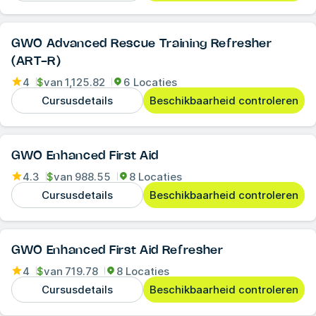
GWO Advanced Rescue Training Refresher
(ART-R)
4
$
van
1,125.82
6 Locaties
Cursusdetails
Beschikbaarheid controleren
GWO Enhanced First Aid
4.3
$
van
988.55
8 Locaties
Cursusdetails
Beschikbaarheid controleren
GWO Enhanced First Aid Refresher
4
$
van
719.78
8 Locaties
Cursusdetails
Beschikbaarheid controleren