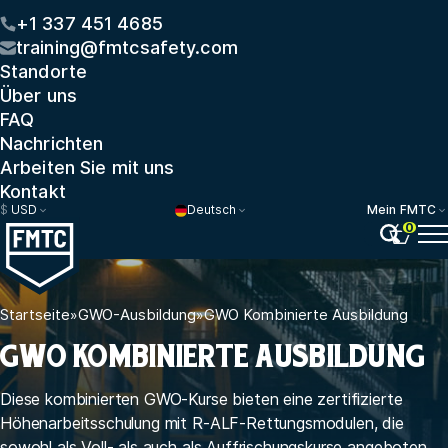
+1 337 451 4685
training@fmtcsafety.com
Standorte
Über uns
FAQ
Nachrichten
Arbeiten Sie mit uns
Kontakt
$
USD
Deutsch
Mein FMTC
0
Startseite
»
GWO-Ausbildung
»
GWO Kombinierte Ausbildung
GWO KOMBINIERTE AUSBILDUNG
Diese kombinierten GWO-Kurse bieten eine zertifizierte
Höhenarbeitsschulung mit R-ALF-Rettungsmodulen, die
sowohl als Voll- als auch als Auffrischungskurse angeboten