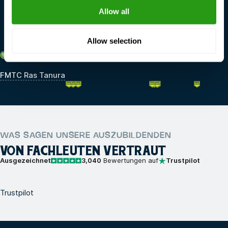
FMTC Dordrecht
Allow all
FMTC IJmuiden
Allow selection
Saudi-Arabien
FMTC Ras Tanura
WAS SAGEN UNSERE AUSZUBILDENDEN
VON FACHLEUTEN VERTRAUT
Ausgezeichnet
3,040
Bewertungen auf
Trustpilot
Trustpilot