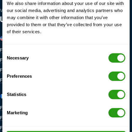
We also share information about your use of our site with
our social media, advertising and analytics partners who
WIR SIND GLOBAL
may combine it with other information that you’ve
UNSERE STANDORTE
provided to them or that they’ve collected from your use
of their services.
Vereinigte Staaten
Belgien
FMTC M&A New Iberia
FMTC Zeebrügge
Consent
Necessary
Selection
FMTC M&A Houma
FMTC M&A Houston
Preferences
FMTC M&A Lafayette
Statistics
Frankreich
Niederlande
FMTC Dünkirchen
FMTC Schiphol Amsterdam
Marketing
FMTC Rennes
FMTC Lage Zwaluwe
FMTC Marseille
FMTC Hauptsitz Amsterdam