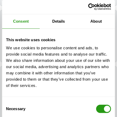
Wie lauten die Stornierungsbedingungen?
Consent
Details
About
FMTC bietet eine kostenlose Stornierung bis zu 24
Stunden vor Kursbeginn an. Wir wissen, dass die
This website uses cookies
Branche unvorhersehbar sein kann, weshalb Sie Ihren
We use cookies to personalise content and ads, to
Kurs bis 24 Stunden vor Beginn kostenlos stornieren
provide social media features and to analyse our traffic.
oder verschieben können.
We also share information about your use of our site with
our social media, advertising and analytics partners who
may combine it with other information that you’ve
Welche Ausrüstung benötige ich für den Kurs?
provided to them or that they’ve collected from your use
of their services.
Die Teilnehmer benötigen Zugang zu einem
Computer, Tablet oder Smartphone mit einer
stabilen Internetverbindung. Der Kurs wird online
Consent
absolviert und kann im eigenen Tempo absolviert
Necessary
Selection
werden.