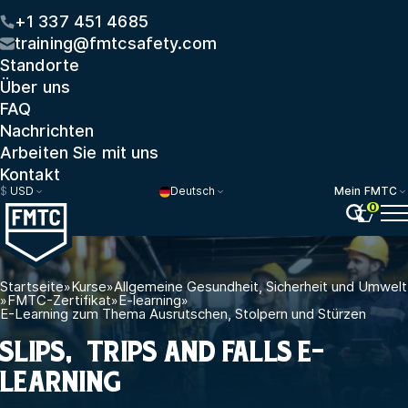
+1 337 451 4685
training@fmtcsafety.com
Standorte
Über uns
FAQ
Nachrichten
Arbeiten Sie mit uns
Kontakt
$
USD
Deutsch
Mein FMTC
0
Startseite
»
Kurse
»
Allgemeine Gesundheit, Sicherheit und Umwelt
»
FMTC-Zertifikat
»
E-learning
»
E-Learning zum Thema Ausrutschen, Stolpern und Stürzen
SLIPS, TRIPS AND FALLS E-
LEARNING