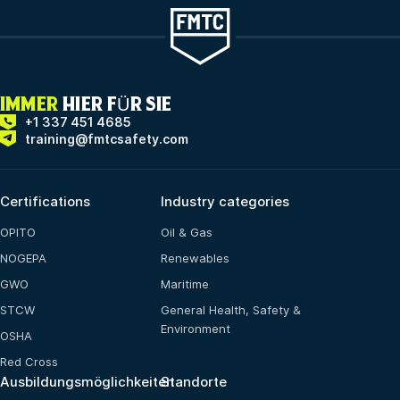
IMMER
HIER FÜR SIE
+1 337 451 4685
training@fmtcsafety.com
Certifications
Industry categories
OPITO
Oil & Gas
NOGEPA
Renewables
GWO
Maritime
STCW
General Health, Safety &
Environment
OSHA
Red Cross
Ausbildungsmöglichkeiten
Standorte