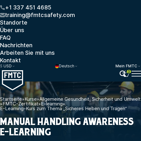
+1 337 451 4685
training@fmtcsafety.com
Standorte
Über uns
FAQ
Nachrichten
Arbeiten Sie mit uns
Kontakt
$
USD
Deutsch
Mein FMTC
0
Startseite
»
Kurse
»
Allgemeine Gesundheit, Sicherheit und Umwelt
»
FMTC-Zertifikat
»
E-learning
»
E-Learning-Kurs zum Thema „Sicheres Heben und Tragen“
MANUAL HANDLING AWARENESS
E-LEARNING