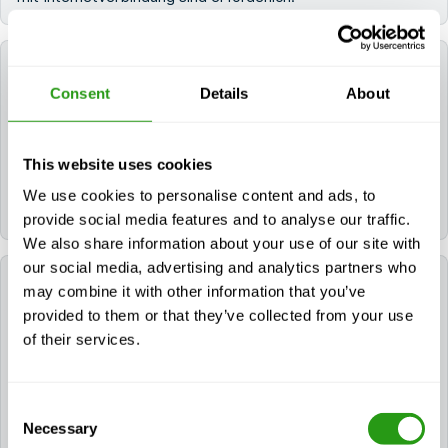
Wie lauten die Stornierungsbedingungen?
Consent
Details
About
FMTC bietet eine kostenlose Stornierung bis zu 24
Stunden vor Kursbeginn an. Wir wissen, dass die
This website uses cookies
Branche unvorhersehbar sein kann, weshalb Sie Ihren
Kurs bis 24 Stunden vor Beginn kostenlos stornieren
We use cookies to personalise content and ads, to
oder verschieben können.
provide social media features and to analyse our traffic.
We also share information about your use of our site with
our social media, advertising and analytics partners who
Welche Ausrüstung benötige ich für den Kurs?
may combine it with other information that you’ve
provided to them or that they’ve collected from your use
Die Teilnehmer benötigen Zugang zu einem
of their services.
Computer, Tablet oder Smartphone mit einer
stabilen Internetverbindung. Der Kurs wird online
absolviert und kann im eigenen Tempo absolviert
Consent
werden.
Necessary
Selection