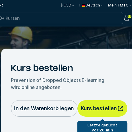
kt
$
USD
Deutsch
Mein FMTC
0
Kurs bestellen
Prevention of Dropped Objects E-learning
wird online angeboten.
In den Warenkorb legen
Kurs bestellen
Letzte gebucht
vor 26 min