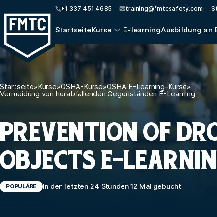
+1 337 451 4685
training@fmtcsafety.com
S
Startseite
Kurse
E-learning
Ausbildung an 
Startseite
»
Kurse
»
OSHA-Kurse
»
OSHA E-Learning-Kurse
»
Vermeidung von herabfallenden Gegenständen E-Learning
PREVENTION OF DR
OBJECTS E-LEARNI
In den letzten 24 Stunden 12 Mal gebucht
POPULÄRE