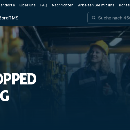
tandorte
Über uns
FAQ
Nachrichten
Arbeiten Sie mit uns
Konta
Bord
TMS
OPPED
NG