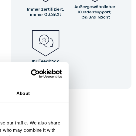
Außergewöhnlicher
Immer zertifiziert,
Kundensupport,
immer Qualität
Tag und Nacht
Ihr Feedback
prägt unsere
Spitzenleistungen
About
se our traffic. We also share
ers who may combine it with