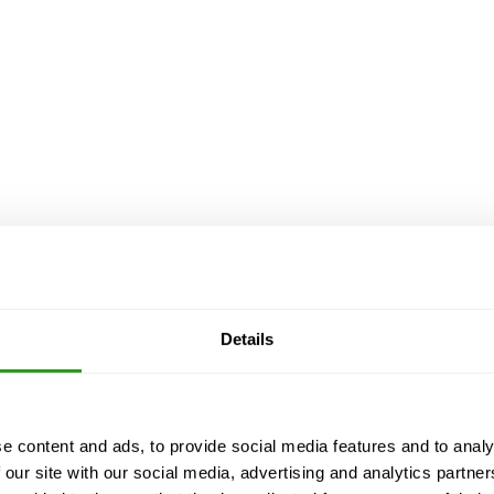
Details
ekte-10-25-2024-JP.pdf
e content and ads, to provide social media features and to analy
nde
AUSBILDUNG ANGEGLICHEN AN OSHA NORMEN
 our site with our social media, advertising and analytics partn