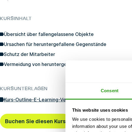
KURSINHALT
Übersicht über fallengelassene Objekte
Ursachen für heruntergefallene Gegenstände
Schutz der Mitarbeiter
Vermeidung von heruntergefallenen Gegenständen
KURSUNTERLAGEN
Consent
Kurs-Outline-E-Learning-Verhinderung-verfallener-Obj
This website uses cookies
We use cookies to personalis
Buchen Sie diesen Kurs
Zuletzt gebucht
vor 1 Stu
information about your use of