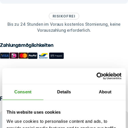
RISIKOFREI
Bis zu 24 Stunden im Voraus kostenlos Stornierung, keine
Vorauszahlung erforderlich.
Zahlungsmöglichkeiten
Consent
Details
About
FAQ
This website uses cookies
Welche Sprache wird während des Kurses
We use cookies to personalise content and ads, to
verwendet?
provide social media features and to analyse our traffic.