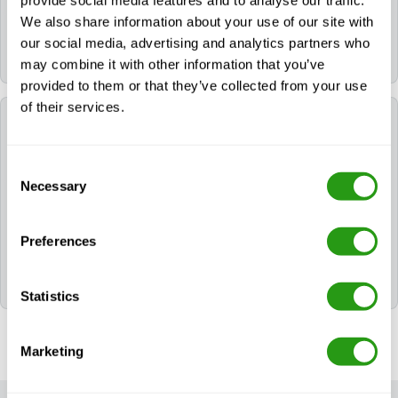
We also share information about your use of our site with
Alle FMTC-Kurse werden in englischer Sprache
our social media, advertising and analytics partners who
angeboten.
may combine it with other information that you’ve
provided to them or that they’ve collected from your use
of their services.
Welche Zertifikate erhalte ich nach der
Teilnahme am E-Learning zur Sicherheit von
Handwerkzeugen und Elektrowerkzeugen?
Consent
Necessary
Selection
Nach erfolgreichem Abschluss des E-Learnings zur
Sicherheit von Handwerkzeugen und
Preferences
Elektrowerkzeugen erhält der Teilnehmer das/die
folgende(n) Zertifikat(e): Hand & Power Tool Safety
E-Learning.
Statistics
Marketing