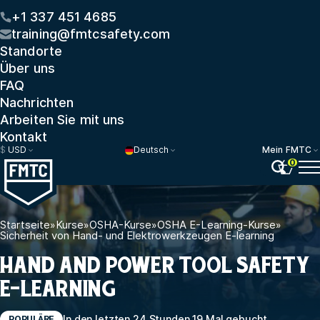
+1 337 451 4685
training@fmtcsafety.com
Standorte
Über uns
FAQ
Nachrichten
Arbeiten Sie mit uns
Kontakt
$
USD
Deutsch
Mein FMTC
0
Startseite
»
Kurse
»
OSHA-Kurse
»
OSHA E-Learning-Kurse
»
Sicherheit von Hand- und Elektrowerkzeugen E-learning
HAND AND POWER TOOL SAFETY
E-LEARNING
In den letzten 24 Stunden 19 Mal gebucht
POPULÄRE