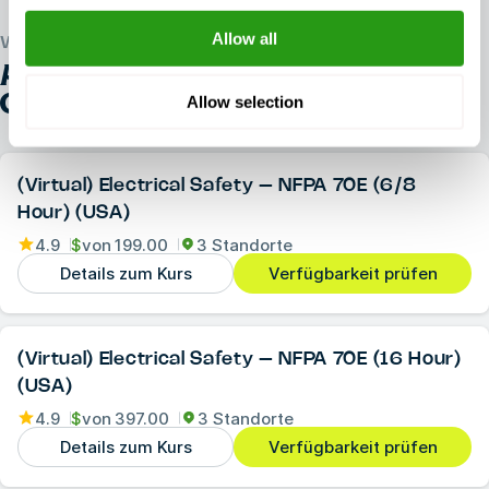
Allow all
WELTWEIT VERTRAUENSWÜRDIG
ALLE ANDERE
OSHA E-LEARNING
COURSES
Allow selection
(Virtual) Electrical Safety – NFPA 70E (6/8
Hour) (USA)
4.9
$
von
199.00
3 Standorte
Details zum Kurs
Verfügbarkeit prüfen
(Virtual) Electrical Safety – NFPA 70E (16 Hour)
(USA)
4.9
$
von
397.00
3 Standorte
Details zum Kurs
Verfügbarkeit prüfen