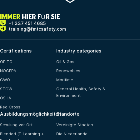
IMMER
HIER FÜR SIE
+1 337 451 4685
training@fmtcsafety.com
Certifications
Industry categories
OPITO
Oil & Gas
NOGEPA
Renewables
GWO
Maritime
STCW
General Health, Safety &
Environment
OSHA
Red Cross
Ausbildungsmöglichkeiten
Standorte
Schulung vor Ort
Vereinigte Staaten
Blended (E-Learning +
Die Niederlande