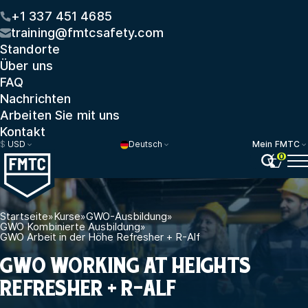
+1 337 451 4685
training@fmtcsafety.com
Standorte
Über uns
FAQ
Nachrichten
Arbeiten Sie mit uns
Kontakt
$
USD
Deutsch
Mein FMTC
0
Startseite
»
Kurse
»
GWO-Ausbildung
»
GWO Kombinierte Ausbildung
»
GWO Arbeit in der Höhe Refresher + R-Alf
GWO WORKING AT HEIGHTS
REFRESHER + R-ALF