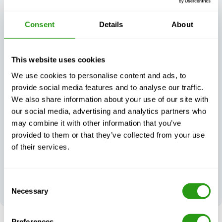
Kontinuität der
Bedürfnisse
Ausbildung, egal
zugeschnittene
was passiert
Schulungen
Consent
Details
About
This website uses cookies
We use cookies to personalise content and ads, to
provide social media features and to analyse our traffic.
Außergewöhnlicher
Immer zertifiziert,
Kundensupport,
We also share information about your use of our site with
immer Qualität
Tag und Nacht
our social media, advertising and analytics partners who
may combine it with other information that you’ve
provided to them or that they’ve collected from your use
of their services.
Ihr Feedback
Consent
prägt unsere
Necessary
Spitzenleistungen
Selection
Preferences