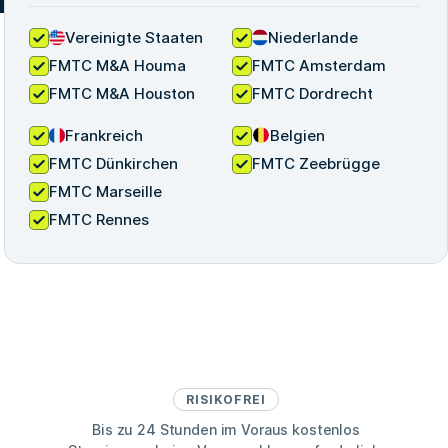
Vereinigte Staaten
Niederlande
FMTC M&A Houma
FMTC Amsterdam
FMTC M&A Houston
FMTC Dordrecht
Frankreich
Belgien
FMTC Dünkirchen
FMTC Zeebrügge
FMTC Marseille
FMTC Rennes
RISIKOFREI
Bis zu 24 Stunden im Voraus kostenlos