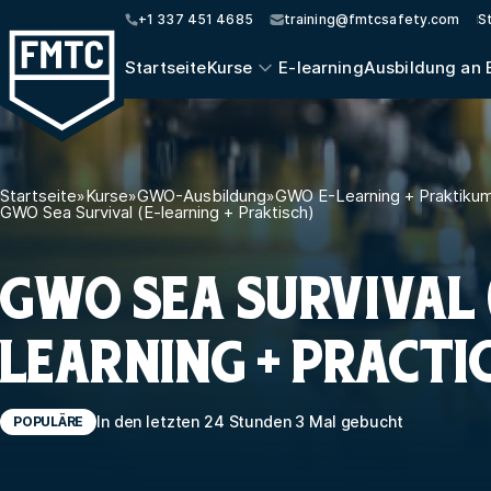
+1 337 451 4685
training@fmtcsafety.com
S
Startseite
Kurse
E-learning
Ausbildung an 
Startseite
»
Kurse
»
GWO-Ausbildung
»
GWO E-Learning + Praktiku
GWO Sea Survival (E-learning + Praktisch)
GWO SEA SURVIVAL 
LEARNING + PRACTI
In den letzten 24 Stunden 3 Mal gebucht
POPULÄRE