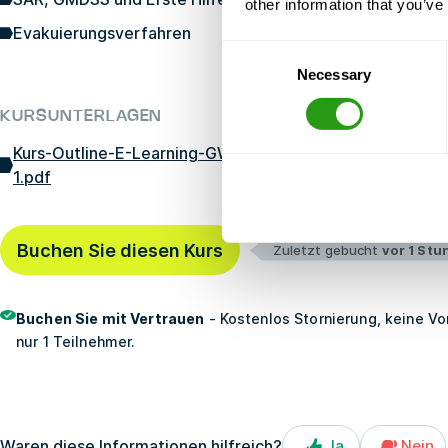
other information that you’ve
Evakuierungsverfahren
Consent
Necessary
Selection
KURSUNTERLAGEN
Kurs-Outline-E-Learning-GWO-Seeüberleben-E-Lernen-m
1.pdf
Buchen Sie diesen Kurs
Zuletzt gebucht
vor 1 Stu
Buchen Sie mit Vertrauen
- Kostenlos Stornierung, keine Vo
nur 1 Teilnehmer.
Waren diese Informationen hilfreich?
Ja
Nein