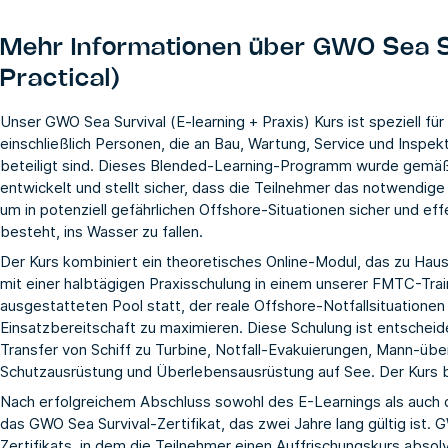
Mehr Informationen über
GWO Sea Su
Practical)
Unser GWO Sea Survival (E-learning + Praxis) Kurs ist speziell fü
einschließlich Personen, die an Bau, Wartung, Service und Inspe
beteiligt sind. Dieses Blended-Learning-Programm wurde gemäß 
entwickelt und stellt sicher, dass die Teilnehmer das notwendig
um in potenziell gefährlichen Offshore-Situationen sicher und ef
besteht, ins Wasser zu fallen.
Der Kurs kombiniert ein theoretisches Online-Modul, das zu Hau
mit einer halbtägigen Praxisschulung in einem unserer FMTC-Traini
ausgestatteten Pool statt, der reale Offshore-Notfallsituationen
Einsatzbereitschaft zu maximieren. Diese Schulung ist entscheid
Transfer von Schiff zu Turbine, Notfall-Evakuierungen, Mann-übe
Schutzausrüstung und Überlebensausrüstung auf See. Der Kurs b
Nach erfolgreichem Abschluss sowohl des E-Learnings als auch d
das GWO Sea Survival-Zertifikat, das zwei Jahre lang gültig ist.
Zertifikats, in dem die Teilnehmer einen Auffrischungskurs absol