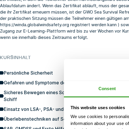
Ablaufdatum ändert. Wenn das Zertifikat abläuft, muss der gesam
die ihr Zertifikat erneuern müssen, ist der
GWO Sea Survival Refr
der praktischen Sitzung müssen die Teilnehmer einen gültigen am
https://winda.globalwindsafety.org
registriert werden kann
)
sowi
Zugang zur E-Learning-Plattform wird bis zu vier Wochen vor Ku
wenn sie innerhalb dieses Zeitraums erfolgt.
KURSINHALT
Persönliche Sicherheit
Gefahren und Symptome des Ertrinkens und der Unterkü
Consent
Sicheres Bewegen eines Schiffs zum Dock, von Schiff zu 
Schiff
This website uses cookies
Einsatz von LSA-, PSA- und PFPE-Ausrüstung und deren 
We use cookies to personalis
Überlebenstechniken auf See
information about your use of
SAR, GMDSS und Erste Hilfe im Falle eines Mannes über 