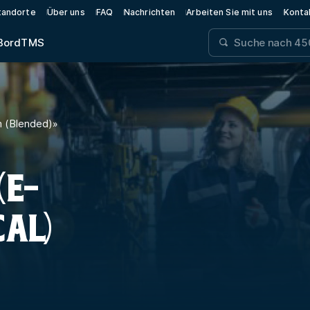
tandorte
Über uns
FAQ
Nachrichten
Arbeiten Sie mit uns
Konta
Bord
TMS
m (Blended)
»
(E-
CAL)