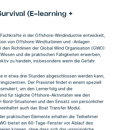
rvival (E-learning +
r Fachkräfte in der Offshore-Windindustrie entwickelt,
ktion von Offshore-Windturbinen und -Anlagen
den Richtlinien der Global Wind Organisation (GWO)
e Wissen und die praktischen Fähigkeiten erwerben,
fektiv zu handeln, insbesondere wenn die Gefahr
se in etwa drei Stunden abgeschlossen werden kann,
ngszentren. Der Praxisteil findet in einem speziell
 simuliert, um den Lernerfolg und die
end für tägliche Offshore-Aktivitäten wie den
r-Bord-Situationen und den Einsatz von persönlicher
einhaltet auch das Boat Transfer Modul.
er praktischen Elemente erhalten die Teilnehmer
 GWO bietet ein 60-Tage-Fenster vor Ablauf des
vieren können, ohne dass sich das ursprüngliche