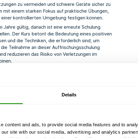
rletzungen zu vermeiden und schwere Geräte sicher zu
n mit einem starken Fokus auf praktische Übungen,
 einer kontrollierten Umgebung festigen können.
i Jahre gültig, danach ist eine erneute Schulung
ellen. Der Kurs betont die Bedeutung eines positiven
n und die Techniken, die erforderlich sind, um
die Teilnahme an dieser Auffrischungsschulung
und reduzieren das Risiko von Verletzungen im
binen.
rderungen der Global Wind Organisation zu erfüllen,
ctices und gesetzlichen Richtlinien informiert
nitiale GWO Manual Handling Modul abgeschlossen haben
Details
e content and ads, to provide social media features and to analy
rmen und Leitlinien
 our site with our social media, advertising and analytics partn