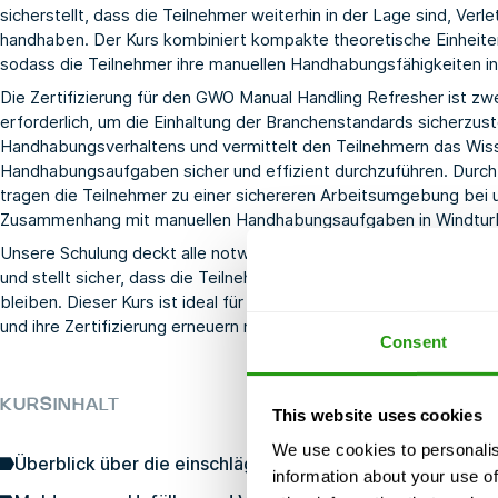
sicherstellt, dass die Teilnehmer weiterhin in der Lage sind, Ve
handhaben. Der Kurs kombiniert kompakte theoretische Einheite
sodass die Teilnehmer ihre manuellen Handhabungsfähigkeiten in
Die Zertifizierung für den GWO Manual Handling Refresher ist zwe
erforderlich, um die Einhaltung der Branchenstandards sicherzust
Handhabungsverhaltens und vermittelt den Teilnehmern das Wisse
Handhabungsaufgaben sicher und effizient durchzuführen. Durch 
tragen die Teilnehmer zu einer sichereren Arbeitsumgebung bei 
Zusammenhang mit manuellen Handhabungsaufgaben in Windtur
Unsere Schulung deckt alle notwendigen Aspekte ab, um die Anfo
und stellt sicher, dass die Teilnehmer über die neuesten Best Pra
bleiben. Dieser Kurs ist ideal für diejenigen, die bereits das i
und ihre Zertifizierung erneuern möchten.
Consent
KURSINHALT
This website uses cookies
We use cookies to personalis
Überblick über die einschlägigen Rechtsvorschriften, No
information about your use of