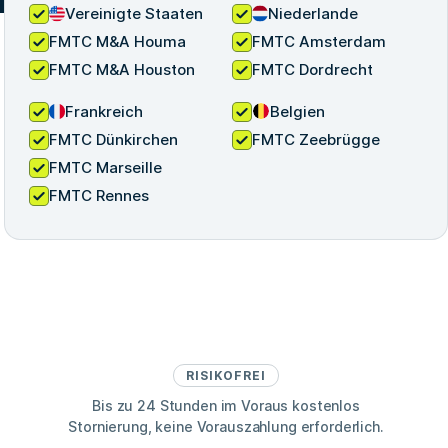
Vereinigte Staaten
Niederlande
FMTC M&A Houma
FMTC Amsterdam
FMTC M&A Houston
FMTC Dordrecht
Frankreich
Belgien
FMTC Dünkirchen
FMTC Zeebrügge
FMTC Marseille
FMTC Rennes
RISIKOFREI
Bis zu 24 Stunden im Voraus kostenlos
Stornierung, keine Vorauszahlung erforderlich.