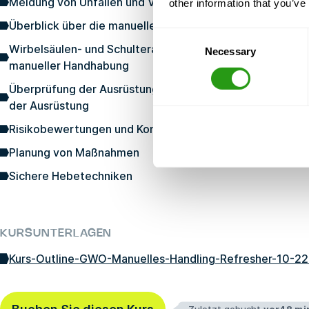
Meldung von Unfällen und Verletzungen
other information that you’ve
Überblick über die manuelle Handhabung
Consent
Wirbelsäulen- und Schulteranatomie und Verletzungen 
Necessary
Selection
manueller Handhabung
Überprüfung der Ausrüstung vor und nach dem Einsatz, ei
der Ausrüstung
Risikobewertungen und Kontrollmaßnahmen
Planung von Maßnahmen
Sichere Hebetechniken
KURSUNTERLAGEN
Kurs-Outline-GWO-Manuelles-Handling-Refresher-10-22
Zuletzt gebucht
vor48 mi