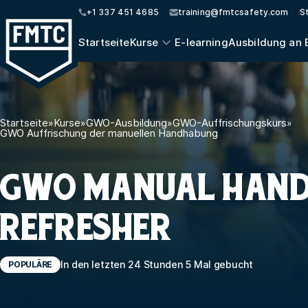
+1 337 451 4685
training@fmtcsafety.com
S
Startseite
Kurse
E-learning
Ausbildung an 
Startseite
»
Kurse
»
GWO-Ausbildung
»
GWO-Auffrischungskurs
»
GWO Auffrischung der manuellen Handhabung
GWO MANUAL HAND
REFRESHER
In den letzten 24 Stunden 5 Mal gebucht
POPULÄRE