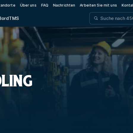
tandorte
Über uns
FAQ
Nachrichten
Arbeiten Sie mit uns
Konta
Bord
TMS
LING