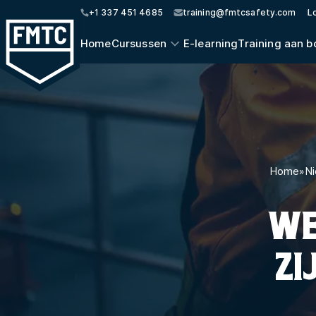
+1 337 451 4685
training@fmtcsafety.com
L
Home
Cursussen
E-learning
Training aan b
Home
»
Ni
WE
ZI