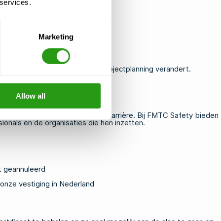
 services.
Marketing
alle certificaten
e niet wordt benadeeld als de projectplanning verandert.
Allow all
n kan hebben voor uw project of carrière. Bij FMTC Safety bieden
nals en de organisaties die hen inzetten.
dt geannuleerd
 onze vestiging in Nederland