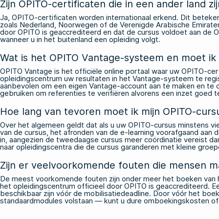
Zijn OPITO-certificaten die in een ander land 
Ja, OPITO-certificaten worden internationaal erkend. Dit betek
zoals Nederland, Noorwegen of de Verenigde Arabische Emiraten — 
door OPITO is geaccrediteerd en dat de cursus voldoet aan de O
wanneer u in het buitenland een opleiding volgt.
Wat is het OPITO Vantage-systeem en moet ik 
OPITO Vantage is het officiële online portaal waar uw OPITO-ce
opleidingscentrum uw resultaten in het Vantage-systeem te regi
aanbevolen om een eigen Vantage-account aan te maken en te con
gebruiken om referenties te verifiëren alvorens een inzet goed t
Hoe lang van tevoren moet ik mijn OPITO-curs
Over het algemeen geldt dat als u uw OPITO-cursus minstens vi
van de cursus, het afronden van de e-learning voorafgaand aan d
in, aangezien de tweedaagse cursus meer coördinatie vereist d
naar opleidingscentra die de cursus garanderen met kleine groep
Zijn er veelvoorkomende fouten die mensen ma
De meest voorkomende fouten zijn onder meer het boeken van he
het opleidingscentrum officieel door OPITO is geaccrediteerd. 
beschikbaar zijn vóór de mobilisatiedeadline. Door vóór het boe
standaardmodules volstaan — kunt u dure omboekingskosten of 