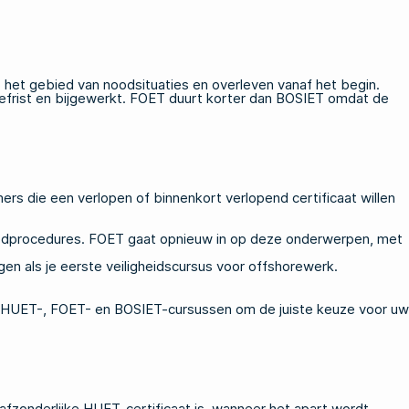
 het gebied van noodsituaties en overleven vanaf het begin.
efrist en bijgewerkt. FOET duurt korter dan BOSIET omdat de
 die een verlopen of binnenkort verlopend certificaat willen
noodprocedures. FOET gaat opnieuw in op deze onderwerpen, met
gen als je eerste veiligheidscursus voor offshorewerk.
HUET-, FOET- en BOSIET-cursussen
om de juiste keuze voor uw
afzonderlijke HUET-certificaat is, wanneer het apart wordt