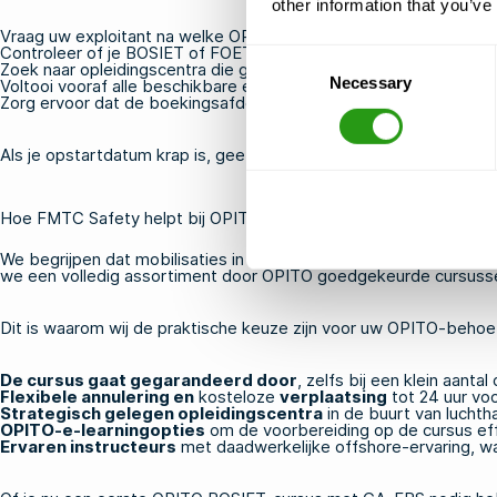
other information that you’ve
Vraag uw exploitant na welke OPITO-modules precies vereist zijn 
Controleer of je
BOSIET
of
FOET
nodig hebt en of de CA-EBS-m
Consent
Zoek naar opleidingscentra die garanderen dat de cursussen ook
Necessary
Selection
Voltooi vooraf alle beschikbare
e-learningmodules
om de tijd die
Zorg ervoor dat de boekingsafdeling of het QHSE-team dat uw mobi
Als je opstartdatum krap is, geef dan de voorkeur aan centra die
Hoe FMTC Safety helpt bij OPITO-certificering voor de Noordze
We begrijpen dat mobilisaties in de offshore-sector snel gaan e
we een volledig assortiment door OPITO goedgekeurde cursussen 
Dit is waarom wij de praktische keuze zijn voor uw OPITO-behoe
De cursus gaat gegarandeerd door
, zelfs bij een klein aant
Flexibele annulering en
kosteloze
verplaatsing
tot 24 uur vo
Strategisch gelegen opleidingscentra
in de buurt van luchth
OPITO-e-learningopties
om de voorbereiding op de cursus effi
Ervaren instructeurs
met daadwerkelijke offshore-ervaring, waa