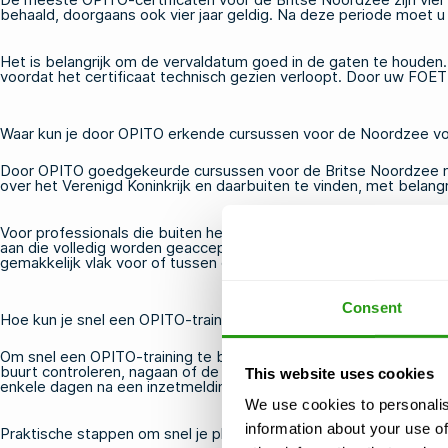
behaald, doorgaans ook vier jaar geldig. Na deze periode moe
Het is belangrijk om de vervaldatum goed in de gaten te houden.
voordat het certificaat technisch gezien verloopt. Door uw
FOET
Waar kun je door OPITO erkende cursussen voor de Noordzee v
Door OPITO goedgekeurde cursussen voor de Britse Noordzee mo
over het Verenigd Koninkrijk en daarbuiten te vinden, met belang
Voor professionals die buiten het Verenigd Koninkrijk wonen of 
aan die volledig worden geaccepteerd voor werkzaamheden in de 
gemakkelijk vlak voor of tussen offshore-werkperiodes door afr
Consent
Hoe kun je snel een OPITO-training boeken voordat je wordt ing
Om snel een OPITO-training te boeken vóór een inzet, moet u be
buurt controleren, nagaan of de cursus volgens planning doorg
This website uses cookies
enkele dagen na een inzetmelding worden geboekt.
We use cookies to personalis
information about your use of
Praktische stappen om snel je plek te reserveren: