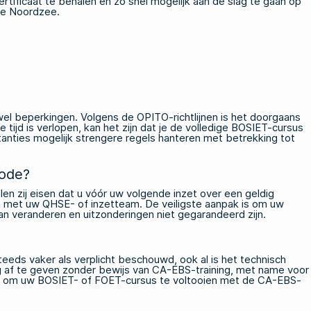
 certificaat te behalen en zo snel mogelijk aan de slag te gaan op
de Noordzee.
 wel beperkingen. Volgens de OPITO-richtlijnen is het doorgaans
 tijd is verlopen, kan het zijn dat je de volledige BOSIET-cursus
stanties mogelijk strengere regels hanteren met betrekking tot
iode?
len zij eisen dat u vóór uw volgende inzet over een geldig
emen met uw QHSE- of inzetteam. De veiligste aanpak is om uw
an veranderen en uitzonderingen niet gegarandeerd zijn.
ds vaker als verplicht beschouwd, ook al is het technisch
ng af te geven zonder bewijs van CA-EBS-training, met name voor
den om uw BOSIET- of FOET-cursus te voltooien met de CA-EBS-