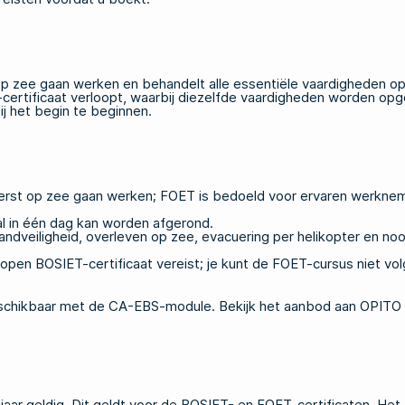
op zee gaan werken en behandelt alle essentiële vaardigheden op
ertificaat verloopt, waarbij diezelfde vaardigheden worden opg
j het begin te beginnen.
st op zee gaan werken; FOET is bedoeld voor ervaren werknemers
 in één dag kan worden afgerond.
ndveiligheid, overleven op zee, evacuering per helikopter en 
open BOSIET-certificaat vereist; je kunt de FOET-cursus niet vol
eschikbaar met de CA-EBS-module. Bekijk het aanbod aan
OPITO 
aar geldig. Dit geldt voor de BOSIET- en FOET-certificaten. Het 