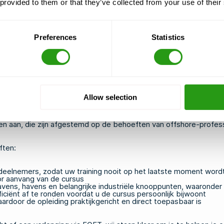
 provided to them or that they’ve collected from your use of their
voor uw specifieke functie en installatie
odule is inbegrepen
 bij kleine groepen doorgaan
Preferences
Statistics
 je in het opleidingscentrum doorbrengt te beperken
lisatie beheert, altijd toegang heeft tot een digitale kopie van 
 een flexibel annulerings- en omboekingsbeleid hanteren, zodat j
Allow selection
e
n dat het niet halen van een opleidingsdeadline serieuze gevolge
aan, die zijn afgestemd op de behoeften van offshore-professio
ften:
al deelnemers, zodat uw training nooit op het laatste moment wor
or aanvang van de cursus
avens, havens en belangrijke industriële knooppunten, waaronder
ciënt af te ronden voordat u de cursus persoonlijk bijwoont
rdoor de opleiding praktijkgericht en direct toepasbaar is