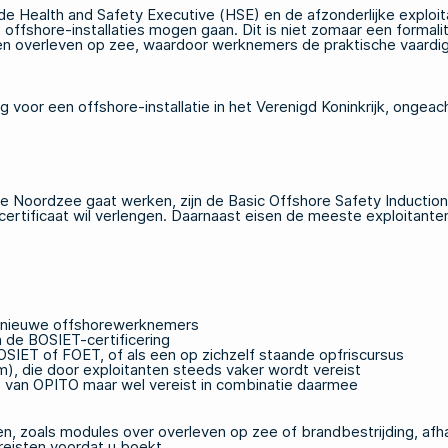
de Health and Safety Executive (HSE) en de afzonderlijke exploita
e offshore-installaties mogen gaan. Dit is niet zomaar een formali
g en overleven op zee, waardoor werknemers de praktische vaar
 voor een offshore-installatie in het Verenigd Koninkrijk, ongeac
tse Noordzee gaat werken, zijn de Basic Offshore Safety Inducti
certificaat wil verlengen. Daarnaast eisen de meeste exploitante
or nieuwe offshorewerknemers
 de BOSIET-certificering
IET of FOET, of als een op zichzelf staande opfriscursus
, die door exploitanten steeds vaker wordt vereist
an OPITO maar wel vereist in combinatie daarmee
zoals modules over overleven op zee of brandbestrijding, afhanke
ereisten voordat u boekt.