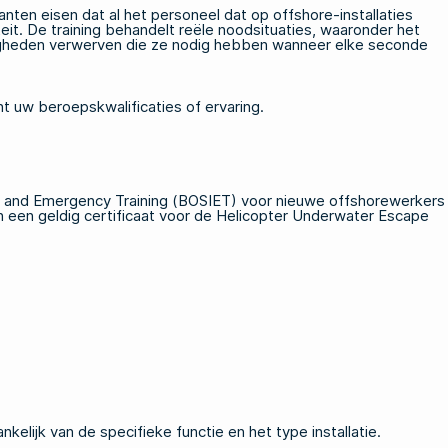
nten eisen dat al het personeel dat op offshore-installaties
teit. De training behandelt reële noodsituaties, waaronder het
digheden verwerven die ze nodig hebben wanneer elke seconde
ht uw beroepskwalificaties of ervaring.
on and Emergency Training (BOSIET) voor nieuwe offshorewerkers
n een geldig certificaat voor de Helicopter Underwater Escape
lijk van de specifieke functie en het type installatie.