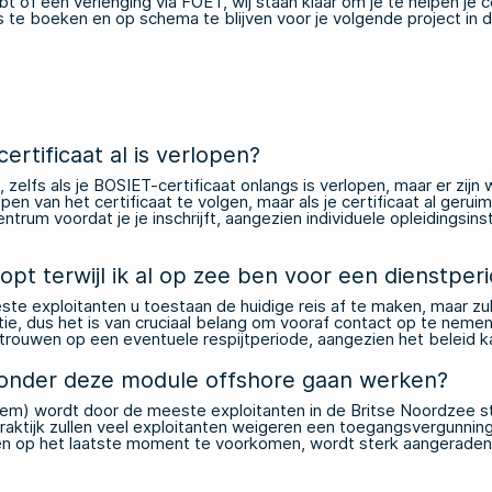
t of een verlenging via
FOET
, wij staan klaar om je te helpen je
te boeken en op schema te blijven voor je volgende project in 
rtificaat al is verlopen?
elfs als je BOSIET-certificaat onlangs is verlopen, maar er zijn
 van het certificaat te volgen, maar als je certificaat al geruime
trum voordat je je inschrijft, aangezien individuele opleidingsin
opt terwijl ik al op zee ben voor een dienstper
ste exploitanten u toestaan de huidige reis af te maken, maar zul
allatie, dus het is van cruciaal belang om vooraf contact op te n
rtrouwen op een eventuele respijtperiode, aangezien het beleid k
 zonder deze module offshore gaan werken?
 wordt door de meeste exploitanten in de Britse Noordzee stee
raktijk zullen veel exploitanten weigeren een toegangsvergunni
lemen op het laatste moment te voorkomen, wordt sterk aangera