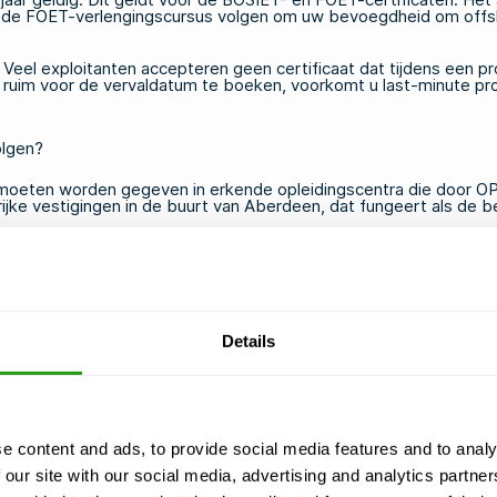
t u de FOET-verlengingscursus volgen om uw bevoegdheid om off
 Veel exploitanten accepteren geen certificaat dat tijdens een p
ruim voor de vervaldatum te boeken, voorkomt u last-minute pr
olgen?
eten worden gegeven in erkende opleidingscentra die door OPIT
rijke vestigingen in de buurt van Aberdeen, dat fungeert als de b
vanuit het Europese vasteland reizen, bieden
offshore-opleidingsc
Britse Noordzee. Door te kiezen voor een centrum in de buurt v
onden.
Details
ezet?
palen welke specifieke cursus u nodig hebt, de eerstvolgende be
aat ongeacht de groepsgrootte, en eventuele vereiste e-learnin
e content and ads, to provide social media features and to analy
 our site with our social media, advertising and analytics partn