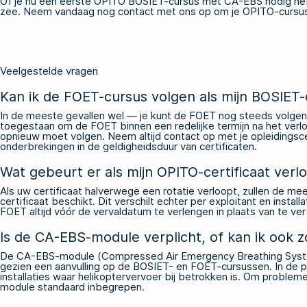
Of je nu een eerste
OPITO BOSIET-cursus met CA-EBS
nodig heb
zee.
Neem vandaag nog contact met ons op
om je OPITO-cursus 
Veelgestelde vragen
Kan ik de FOET-cursus volgen als mijn BOSIET-ce
In de meeste gevallen wel — je kunt de FOET nog steeds volgen, z
toegestaan om de FOET binnen een redelijke termijn na het verlopen
opnieuw moet volgen. Neem altijd contact op met je opleidingscen
onderbrekingen in de geldigheidsduur van certificaten.
Wat gebeurt er als mijn OPITO-certificaat verlo
Als uw certificaat halverwege een rotatie verloopt, zullen de mee
certificaat beschikt. Dit verschilt echter per exploitant en inst
FOET altijd vóór de vervaldatum te verlengen in plaats van te ve
Is de CA-EBS-module verplicht, of kan ik ook
De CA-EBS-module (Compressed Air Emergency Breathing System)
gezien een aanvulling op de BOSIET- en FOET-cursussen. In de p
installaties waar helikoptervervoer bij betrokken is. Om prob
module standaard inbegrepen.