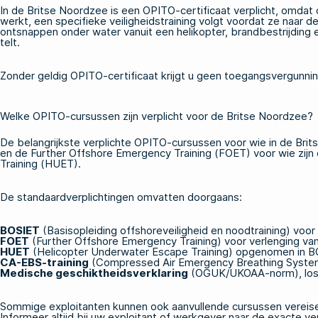
In de Britse Noordzee is een OPITO-certificaat verplicht, omdat 
werkt, een specifieke veiligheidstraining volgt voordat ze naar d
ontsnappen onder water vanuit een helikopter, brandbestrijdin
telt.
Zonder geldig OPITO-certificaat krijgt u geen toegangsvergunning
Welke OPITO-cursussen zijn verplicht voor de Britse Noordzee?
De belangrijkste verplichte
OPITO-cursussen
voor wie in de Bri
en de Further Offshore Emergency Training (FOET) voor wie zijn 
Training (HUET).
De standaardverplichtingen omvatten doorgaans:
BOSIET
(Basisopleiding offshoreveiligheid en noodtraining) vo
FOET
(Further Offshore Emergency Training) voor verlenging van
HUET
(Helicopter Underwater Escape Training) opgenomen in BOS
CA-EBS-training
(Compressed Air Emergency Breathing System)
Medische geschiktheidsverklaring
(OGUK/UKOAA-norm), los v
Sommige exploitanten kunnen ook aanvullende cursussen vereisen, 
Informeer altijd bij uw exploitant of werkgever naar de exacte v