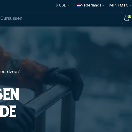
$
USD
Nederlands
Mijn FMTC
0
 Noordzee?
SEN
 DE