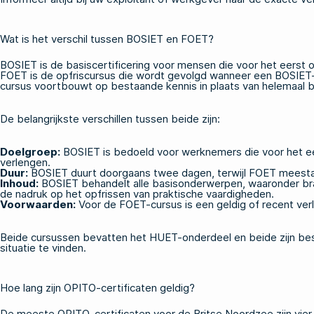
Wat is het verschil tussen BOSIET en FOET?
BOSIET is de basiscertificering voor mensen die voor het eerst 
FOET is de opfriscursus die wordt gevolgd wanneer een BOSIET-c
cursus voortbouwt op bestaande kennis in plaats van helemaal bi
De belangrijkste verschillen tussen beide zijn:
Doelgroep:
BOSIET is bedoeld voor werknemers die voor het eer
verlengen.
Duur:
BOSIET duurt doorgaans twee dagen, terwijl FOET meestal
Inhoud:
BOSIET behandelt alle basisonderwerpen, waaronder bra
de nadruk op het opfrissen van praktische vaardigheden.
Voorwaarden:
Voor de FOET-cursus is een geldig of recent verl
Beide cursussen bevatten het HUET-onderdeel en beide zijn b
situatie te vinden.
Hoe lang zijn OPITO-certificaten geldig?
De meeste OPITO-certificaten voor de Britse Noordzee zijn vier j