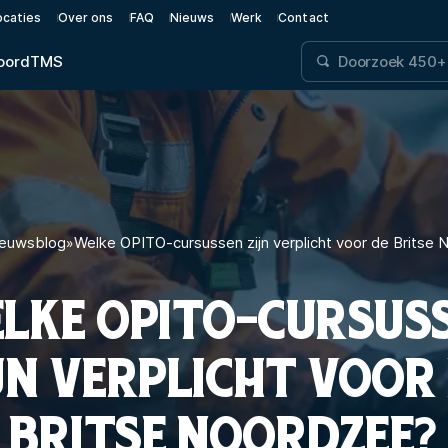
ocaties
Over ons
FAQ
Nieuws
Werk
Contact
oord
TMS
euwsblog
»
Welke OPITO-cursussen zijn verplicht voor de Britse
LKE OPITO-CURSUS
JN VERPLICHT VOOR
BRITSE NOORDZEE?