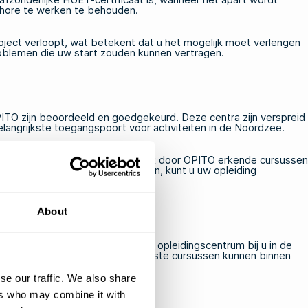
shore te werken te behouden.
roject verloopt, wat betekent dat u het mogelijk moet verlengen
oblemen die uw start zouden kunnen vertragen.
O zijn beoordeeld en goedgekeurd. Deze centra zijn verspreid
elangrijkste toegangspoort voor activiteiten in de Noordzee.
entra
in landen als Nederland ook door OPITO erkende cursussen
an een grote luchthaven of haven, kunt u uw opleiding
About
schikbare datum bij een erkend opleidingscentrum bij u in de
gmodules vooraf afronden. De meeste cursussen kunnen binnen
se our traffic. We also share
ers who may combine it with