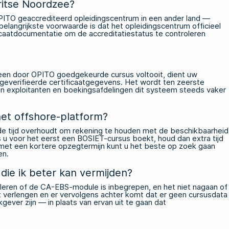
Britse Noordzee?
OPITO geaccrediteerd opleidingscentrum in een ander land —
elangrijkste voorwaarde is dat het opleidingscentrum officieel
caatdocumentatie om de accreditatiestatus te controleren
u een door OPITO goedgekeurde cursus voltooit, dient uw
 geverifieerde certificaatgegevens. Het wordt ten zeerste
en exploitanten en boekingsafdelingen dit systeem steeds vaker
et offshore-platform?
de tijd overhoudt om rekening te houden met de beschikbaarheid
s u voor het eerst een BOSIET-cursus boekt, houd dan extra tijd
met een kortere opzegtermijn kunt u het beste op zoek gaan
en.
die ik beter kan vermijden?
eren of de CA-EBS-module is inbegrepen, en het niet nagaan of
 verlengen en er vervolgens achter komt dat er geen cursusdata
ever zijn — in plaats van ervan uit te gaan dat