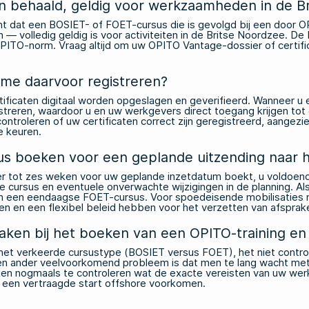
zijn behaald, geldig voor werkzaamheden in de 
ent dat een BOSIET- of FOET-cursus die is gevolgd bij een door 
volledig geldig is voor activiteiten in de Britse Noordzee. De b
PITO-norm. Vraag altijd om uw OPITO Vantage-dossier of certifi
me daarvoor registreren?
rtificaten digitaal worden opgeslagen en geverifieerd. Wanneer 
streren, waardoor u en uw werkgevers direct toegang krijgen tot
troleren of uw certificaten correct zijn geregistreerd, aangezi
e keuren.
us boeken voor een geplande uitzending naar h
er tot zes weken voor uw geplande inzetdatum boekt, u voldoen
e cursus en eventuele onverwachte wijzigingen in de planning. Al
an een eendaagse FOET-cursus. Voor spoedeisende mobilisaties 
en en een flexibel beleid hebben voor het verzetten van afsprak
ken bij het boeken van een OPITO-training en 
t verkeerde cursustype (BOSIET versus FOET), het niet control
Een ander veelvoorkomend probleem is dat men te lang wacht met
ken nogmaals te controleren wat de exacte vereisten van uw werkg
een vertraagde start offshore voorkomen.