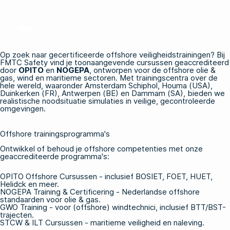
Op zoek naar gecertificeerde offshore veiligheidstrainingen? Bij
FMTC Safety vind je toonaangevende cursussen geaccrediteerd
door
OPITO
en
NOGEPA
, ontworpen voor de offshore olie &
gas, wind en maritieme sectoren. Met trainingscentra over de
hele wereld, waaronder Amsterdam Schiphol, Houma (USA),
Duinkerken (FR), Antwerpen (BE) en Dammam (SA), bieden we
realistische noodsituatie simulaties in veilige, gecontroleerde
omgevingen.
Offshore trainingsprogramma's
Ontwikkel of behoud je offshore competenties met onze
geaccrediteerde programma's:
OPITO Offshore Cursussen
- inclusief BOSIET, FOET, HUET,
Helidck en meer.
NOGEPA Training & Certificering
- Nederlandse offshore
standaarden voor olie & gas.
GWO Training
- voor (offshore) windtechnici, inclusief BTT/BST-
trajecten.
STCW & ILT Cursussen
- maritieme veiligheid en naleving.