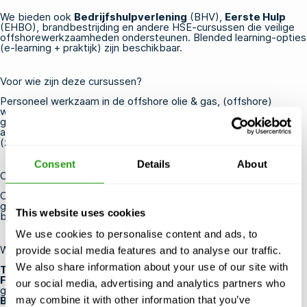
We bieden ook
Bedrijfshulpverlening
(BHV),
Eerste Hulp
(EHBO), brandbestrijding en andere HSE-cursussen die veilige
offshorewerkzaamheden ondersteunen. Blended learning-opties
(e-learning + praktijk) zijn beschikbaar.
Voor wie zijn deze cursussen?
Personeel werkzaam in de offshore olie & gas, (offshore)
windenergie en maritieme industrie, evenals aannemers en
gerelateerde dienstverlenende bedrijven. Een geldig medisch
attest is vereist voor de meeste offshore veiligheidscursussen
(zie hieronder).
Consent
Details
About
Certificering en geldigheid
Certificaten worden uitgegeven door OPITO en/of NOGEPA (de
geldigheid hangt af van de specifieke norm; opfriscursussen zijn
This website uses cookies
beschikbaar waar van toepassing).
We use cookies to personalise content and ads, to
Waarom trainen bij FMTC Safety?
provide social media features and to analyse our traffic.
We also share information about your use of our site with
Training gaat altijd door
- zelfs met één deelnemer.
Flexibele roosters
- cursussen worden het hele jaar door
our social media, advertising and analytics partners who
gegeven op meerdere locaties wereldwijd.
Blended learning
- combineer online theorie met
may combine it with other information that you’ve