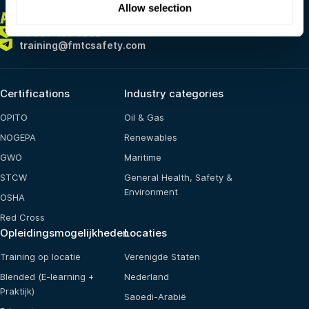
Allow selection
ALTIJD
HIER VOOR JOU
+1 337 451 4685
training@fmtcsafety.com
Certifications
Industry categories
OPITO
Oil & Gas
NOGEPA
Renewables
GWO
Maritime
STCW
General Health, Safety &
Environment
OSHA
Red Cross
Opleidingsmogelijkheden
Locaties
Training op locatie
Verenigde Staten
Blended (E-learning +
Nederland
Praktijk)
Saoedi-Arabië