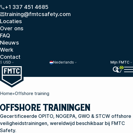
+1 337 451 4685
training@fmtcsafety.com
Locaties
Over ons
FAQ
Nieuws
Werk
Contact
$
USD
Nederlands
Mijn FMTC
0
Home
»
Offshore training
OFFSHORE TRAININGEN
Gecertificeerde OPITO, NOGEPA, GWO & STCW offshore
veiligheidstrainingen, wereldwijd beschikbaar bij FMTC
Safety.