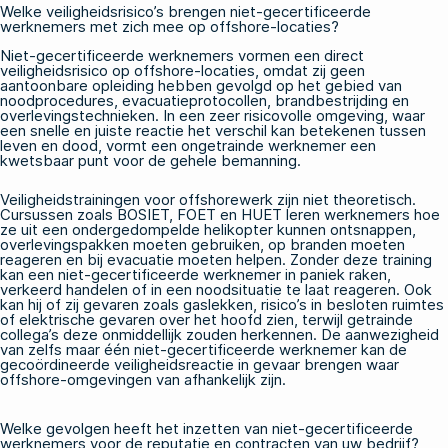
Welke veiligheidsrisico’s brengen niet-gecertificeerde
werknemers met zich mee op offshore-locaties?
Niet-gecertificeerde werknemers vormen een direct
veiligheidsrisico op offshore-locaties, omdat zij geen
aantoonbare opleiding hebben gevolgd op het gebied van
noodprocedures, evacuatieprotocollen, brandbestrijding en
overlevingstechnieken. In een zeer risicovolle omgeving, waar
een snelle en juiste reactie het verschil kan betekenen tussen
leven en dood, vormt een ongetrainde werknemer een
kwetsbaar punt voor de gehele bemanning.
Veiligheidstrainingen voor offshorewerk zijn niet theoretisch.
Cursussen zoals
BOSIET
,
FOET
en
HUET
leren werknemers hoe
ze uit een ondergedompelde helikopter kunnen ontsnappen,
overlevingspakken moeten gebruiken, op branden moeten
reageren en bij evacuatie moeten helpen. Zonder deze training
kan een niet-gecertificeerde werknemer in paniek raken,
verkeerd handelen of in een noodsituatie te laat reageren. Ook
kan hij of zij gevaren zoals gaslekken, risico’s in besloten ruimtes
of elektrische gevaren over het hoofd zien, terwijl getrainde
collega’s deze onmiddellijk zouden herkennen. De aanwezigheid
van zelfs maar één niet-gecertificeerde werknemer kan de
gecoördineerde veiligheidsreactie in gevaar brengen waar
offshore-omgevingen van afhankelijk zijn.
Welke gevolgen heeft het inzetten van niet-gecertificeerde
werknemers voor de reputatie en contracten van uw bedrijf?