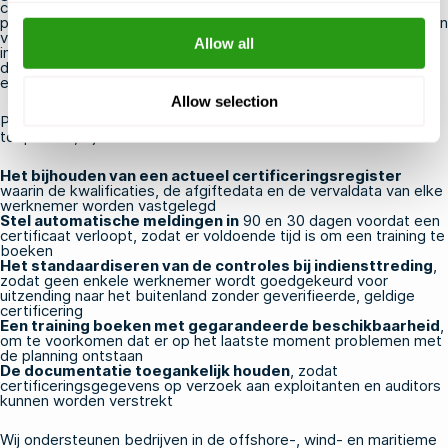
certificaten bij te houden, bijscholingen ruim van tevoren in te
plannen en de certificeringseisen voor offshore-werkzaamheden
vast te leggen als een vast onderdeel van het inwerk- en
Allow all
inzetproces. Naleving moet worden beschouwd als een
doorlopende operationele verantwoordelijkheid, en niet als een
eenmalige administratieve taak.
Allow selection
Praktische maatregelen die effectieve QHSE- en HR-teams
toepassen, zijn onder meer:
Het bijhouden van een actueel certificeringsregister
waarin de kwalificaties, de afgiftedata en de vervaldata van elke
werknemer worden vastgelegd
Stel automatische meldingen in
90 en 30 dagen voordat een
certificaat verloopt, zodat er voldoende tijd is om een training te
boeken
Het standaardiseren van de controles bij indiensttreding
,
zodat geen enkele werknemer wordt goedgekeurd voor
uitzending naar het buitenland zonder geverifieerde, geldige
certificering
Een training boeken met gegarandeerde beschikbaarheid
,
om te voorkomen dat er op het laatste moment problemen met
de planning ontstaan
De documentatie toegankelijk houden
, zodat
certificeringsgegevens op verzoek aan exploitanten en auditors
kunnen worden verstrekt
Wij ondersteunen bedrijven in de offshore-, wind- en maritieme