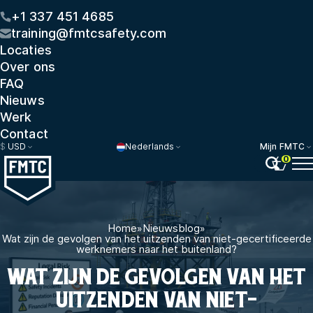
+1 337 451 4685
training@fmtcsafety.com
Locaties
Over ons
FAQ
Nieuws
Werk
Contact
$
USD
Nederlands
Mijn FMTC
0
Home
»
Nieuwsblog
»
Wat zijn de gevolgen van het uitzenden van niet-gecertificeerde
werknemers naar het buitenland?
WAT ZIJN DE GEVOLGEN VAN HET
UITZENDEN VAN NIET-