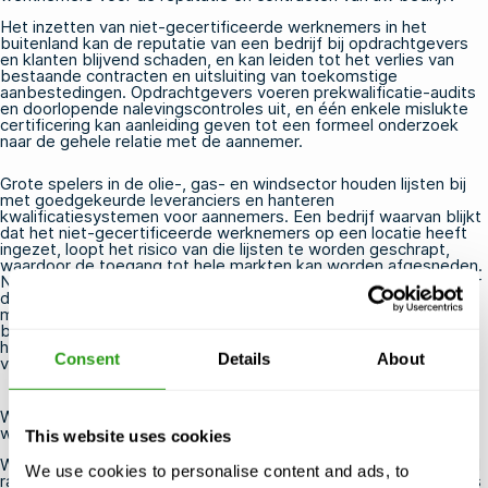
Het inzetten van niet-gecertificeerde werknemers in het
buitenland kan de reputatie van een bedrijf bij opdrachtgevers
en klanten blijvend schaden, en kan leiden tot het verlies van
bestaande contracten en uitsluiting van toekomstige
aanbestedingen. Opdrachtgevers voeren prekwalificatie-audits
en doorlopende nalevingscontroles uit, en één enkele mislukte
certificering kan aanleiding geven tot een formeel onderzoek
naar de gehele relatie met de aannemer.
Grote spelers in de olie-, gas- en windsector houden lijsten bij
met goedgekeurde leveranciers en hanteren
kwalificatiesystemen voor aannemers. Een bedrijf waarvan blijkt
dat het niet-gecertificeerde werknemers op een locatie heeft
ingezet, loopt het risico van die lijsten te worden geschrapt,
waardoor de toegang tot hele markten kan worden afgesneden.
Naast formele contracten gaat het nieuws snel in sectoren waar
dezelfde exploitanten, veiligheidsmanagers en inkoopteams bij
meerdere projecten betrokken zijn. Een reputatie van
bezuinigingen op
offshore-compliance
is uiterst moeilijk te
herstellen, vooral nu de sector steeds meer nadruk legt op
Consent
Details
About
veiligheidscultuur en de verantwoordelijkheid van aannemers.
Wie is aansprakelijk wanneer een niet-gecertificeerde
werknemer op zee gewond raakt?
This website uses cookies
Wanneer een niet-gecertificeerde werknemer offshore gewond
We use cookies to personalise content and ads, to
raakt, ligt de juridische en financiële aansprakelijkheid doorgaans