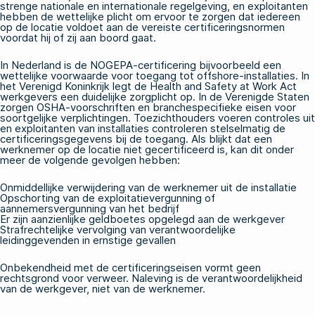
strenge nationale en internationale regelgeving, en exploitanten
hebben de wettelijke plicht om ervoor te zorgen dat iedereen
op de locatie voldoet aan de vereiste certificeringsnormen
voordat hij of zij aan boord gaat.
In Nederland is
de NOGEPA-certificering
bijvoorbeeld een
wettelijke voorwaarde voor toegang tot offshore-installaties. In
het Verenigd Koninkrijk legt de Health and Safety at Work Act
werkgevers een duidelijke zorgplicht op. In de Verenigde Staten
zorgen OSHA-voorschriften en branchespecifieke eisen voor
soortgelijke verplichtingen. Toezichthouders voeren controles uit
en exploitanten van installaties controleren stelselmatig de
certificeringsgegevens bij de toegang. Als blijkt dat een
werknemer op de locatie niet gecertificeerd is, kan dit onder
meer de volgende gevolgen hebben:
Onmiddellijke verwijdering van de werknemer uit de installatie
Opschorting van de exploitatievergunning of
aannemersvergunning van het bedrijf
Er zijn aanzienlijke geldboetes opgelegd aan de werkgever
Strafrechtelijke vervolging van verantwoordelijke
leidinggevenden in ernstige gevallen
Onbekendheid met de certificeringseisen vormt geen
rechtsgrond voor verweer. Naleving is de verantwoordelijkheid
van de werkgever, niet van de werknemer.