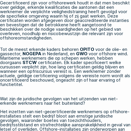
Gecertificeerd zijn voor offshorewerk houdt in dat men beschikt
over geldige, erkende kwalificaties die aantonen dat een
werknemer de verplichte veiligheidstraining heeft gevolgd voor
de specifieke omgeving waarin hij of zij gaat werken. Deze
certificaten worden afgegeven door geaccrediteerde instanties
en bevestigen dat de betrokkene heeft aangetoond te
beschikken over de nodige vaardigheden op het gebied van
overleven, noodhulp en risicobewustzijn die relevant zijn voor
offshoreomstandigheden.
Tot de meest erkende kaders behoren
OPITO
voor de olie- en
gassector,
NOGEPA
in Nederland, en
GWO
voor offshore wind.
Maritieme werknemers die op schepen werken, hebben
doorgaans
STCW
certificaten. Elk kader specificeert welke
cursussen verplicht zijn, hoe lang certificaten geldig blijven en
wanneer een opfriscursus vereist is. Een werknemer zonder
actuele, geldige certificering volgens de vereiste norm wordt als
oncertificeerd beschouwd, ongeacht zijn of haar ervaring of
functietitel.
Wat zijn de juridische gevolgen van het uitzenden van niet-
erkende werknemers naar het buitenland?
Het inzetten van niet-gecertificeerde werknemers op offshore-
installaties stelt een bedrijf bloot aan ernstige juridische
gevolgen, waaronder boetes van toezichthouders,
bedrijfsstilstand en strafrechtelijke aansprakelijkheid in geval van
letsel of overlijden. Offshore-installaties zijn onderworpen aan