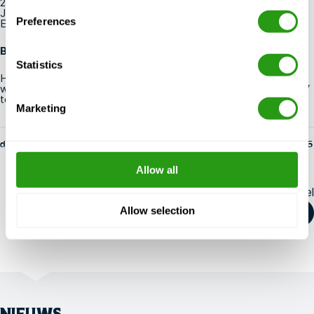
25 vakantiedagen
Jaarlijkse bedrijfs-/teamactiviteiten
Preferences
Een gezellig, gedreven en sociaal team
Ben je geïnteresseerd om meer te horen?
Statistics
Herken je jezelf in deze vacature en/of wil je meer weten over
wat wij te bieden hebben, aarzel dan niet om je motivatie en CV
te sturen naar hr@fmtcsafety.com
Marketing
door fs-admin
14 mei 2025
Allow all
Deel dit artikel
Allow selection