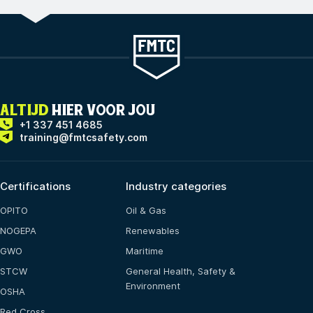
ALTIJD
HIER VOOR JOU
+1 337 451 4685
training@fmtcsafety.com
Certifications
Industry categories
OPITO
Oil & Gas
NOGEPA
Renewables
GWO
Maritime
STCW
General Health, Safety &
Environment
OSHA
Red Cross