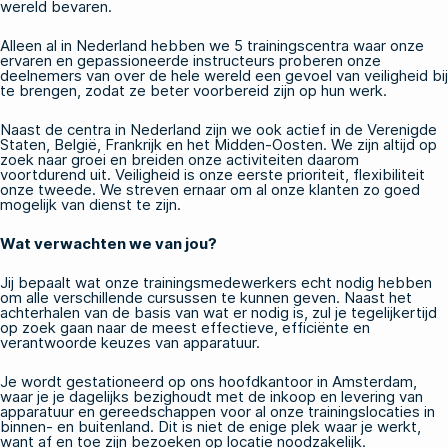
wereld bevaren.
Alleen al in Nederland hebben we 5 trainingscentra waar onze
ervaren en gepassioneerde instructeurs proberen onze
deelnemers van over de hele wereld een gevoel van veiligheid bij
te brengen, zodat ze beter voorbereid zijn op hun werk.
Naast de centra in Nederland zijn we ook actief in de Verenigde
Staten, België, Frankrijk en het Midden-Oosten. We zijn altijd op
zoek naar groei en breiden onze activiteiten daarom
voortdurend uit. Veiligheid is onze eerste prioriteit, flexibiliteit
onze tweede. We streven ernaar om al onze klanten zo goed
mogelijk van dienst te zijn.
Wat verwachten we van jou?
Jij bepaalt wat onze trainingsmedewerkers echt nodig hebben
om alle verschillende cursussen te kunnen geven. Naast het
achterhalen van de basis van wat er nodig is, zul je tegelijkertijd
op zoek gaan naar de meest effectieve, efficiënte en
verantwoorde keuzes van apparatuur.
Je wordt gestationeerd op ons hoofdkantoor in Amsterdam,
waar je je dagelijks bezighoudt met de inkoop en levering van
apparatuur en gereedschappen voor al onze trainingslocaties in
binnen- en buitenland. Dit is niet de enige plek waar je werkt,
want af en toe zijn bezoeken op locatie noodzakelijk.