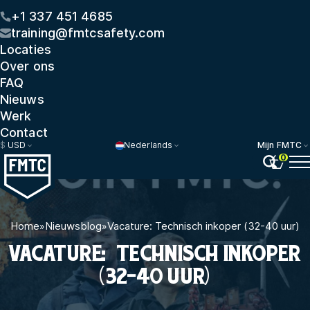
+1 337 451 4685
training@fmtcsafety.com
Locaties
Over ons
FAQ
Nieuws
Werk
Contact
$
USD
Nederlands
Mijn FMTC
0
Home
»
Nieuwsblog
»
Vacature: Technisch inkoper (32-40 uur)
VACATURE: TECHNISCH INKOPER
(32-40 UUR)