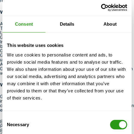
reparatie en vervanging, ben jij de aangewezen persoon.
Wat breng je mee?
Affiniteit met ons bedrijf, ervaring is gunstig maar niet verplicht
Consent
Details
About
Technisch onderlegd
Uitstekende communicatieve en commerciële vaardigheden
Gericht op het verbeteren van kwaliteit en processen
Inzicht in materiaalinspectie en industriestandaarden met
This website uses cookies
betrekking tot deze materialen
Geen 9 tot 5 mentaliteit
We use cookies to personalise content and ads, to
Geweldig in het vinden van out of the box oplossingen en
uitvoering
provide social media features and to analyse our traffic.
Analytisch ingesteld en ondernemend georiënteerd
Goede beheersing van de Nederlandse en Engelse taal, zowel in
We also share information about your use of our site with
woord als geschrift
our social media, advertising and analytics partners who
may combine it with other information that you’ve
Wat kunnen we bieden?
provided to them or that they’ve collected from your use
Geen dag is hetzelfde, een uitdagende functie in een
of their services.
internationale omgeving. We werken in een klein team waar de
communicatie informeel verloopt, we geloven in altijd verbeteren
en we zijn op zoek naar het beste team.
Consent
Een salaris dat past bij je kennis en ervaring
Necessary
Selection
Pensioenbijdrage
Een FMTC laptop en telefoon