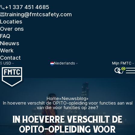
+1 337 451 4685
training@fmtcsafety.com
Locaties
Over ons
FAQ
Nieuws
Werk
Contact
$
USD
Nederlands
Mijn FMTC
0
Home
»
Nieuwsblog
»
In hoeverre verschilt de OPITO-opleiding voor functies aan wal
van die voor functies op zee?
IN HOEVERRE VERSCHILT DE
OPITO-OPLEIDING VOOR