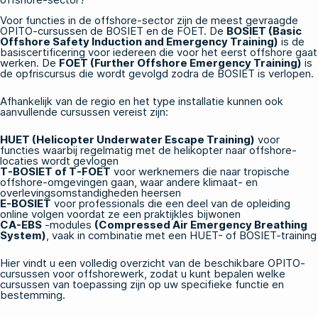
Voor functies in de offshore-sector zijn de meest gevraagde
OPITO-cursussen de BOSIET en de FOET. De
BOSIET (Basic
Offshore Safety Induction and Emergency Training)
is de
basiscertificering voor iedereen die voor het eerst offshore gaat
werken. De
FOET (Further Offshore Emergency Training)
is
de opfriscursus die wordt gevolgd zodra de BOSIET is verlopen.
Afhankelijk van de regio en het type installatie kunnen ook
aanvullende cursussen vereist zijn:
HUET (Helicopter Underwater Escape Training)
voor
functies waarbij regelmatig met de helikopter naar offshore-
locaties wordt gevlogen
T-BOSIET of T-FOET
voor werknemers die naar tropische
offshore-omgevingen gaan, waar andere klimaat- en
overlevingsomstandigheden heersen
E-BOSIET
voor professionals die een deel van de opleiding
online volgen voordat ze een praktijkles bijwonen
CA-EBS
-modules
(Compressed Air Emergency Breathing
System)
, vaak in combinatie met een HUET- of BOSIET-training
Hier vindt u een volledig overzicht van
de
beschikbare
OPITO-
cursussen voor offshorewerk
, zodat u kunt bepalen welke
cursussen van toepassing zijn op uw specifieke functie en
bestemming.