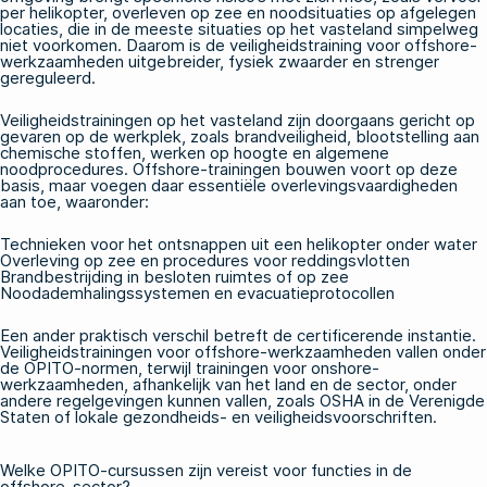
per helikopter, overleven op zee en noodsituaties op afgelegen
locaties, die in de meeste situaties op het vasteland simpelweg
niet voorkomen. Daarom is
de veiligheidstraining voor offshore-
werkzaamheden
uitgebreider, fysiek zwaarder en strenger
gereguleerd.
Veiligheidstrainingen op het vasteland zijn doorgaans gericht op
gevaren op de werkplek, zoals brandveiligheid, blootstelling aan
chemische stoffen, werken op hoogte en algemene
noodprocedures. Offshore-trainingen bouwen voort op deze
basis, maar voegen daar essentiële overlevingsvaardigheden
aan toe, waaronder:
Technieken voor het ontsnappen uit een helikopter onder water
Overleving op zee en procedures voor reddingsvlotten
Brandbestrijding in besloten ruimtes of op zee
Noodademhalingssystemen en evacuatieprotocollen
Een ander praktisch verschil betreft de certificerende instantie.
Veiligheidstrainingen voor offshore-werkzaamheden vallen onder
de OPITO-normen, terwijl trainingen voor onshore-
werkzaamheden, afhankelijk van het land en de sector, onder
andere regelgevingen kunnen vallen, zoals
OSHA
in de Verenigde
Staten of lokale gezondheids- en veiligheidsvoorschriften.
Welke OPITO-cursussen zijn vereist voor functies in de
offshore-sector?