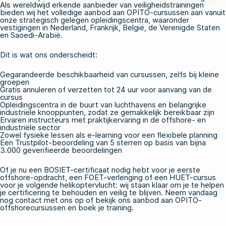
Als wereldwijd erkende aanbieder van veiligheidstrainingen
bieden wij het volledige aanbod aan
OPITO-cursussen
aan vanuit
onze strategisch gelegen opleidingscentra, waaronder
vestigingen in Nederland, Frankrijk, België, de Verenigde Staten
en Saoedi-Arabië.
Dit is wat ons onderscheidt:
Gegarandeerde beschikbaarheid van cursussen, zelfs bij kleine
groepen
Gratis annuleren of verzetten tot 24 uur voor aanvang van de
cursus
Opleidingscentra in de buurt van luchthavens en belangrijke
industriële knooppunten, zodat ze gemakkelijk bereikbaar zijn
Ervaren instructeurs met praktijkervaring in de offshore- en
industriële sector
Zowel fysieke
lessen
als
e-learning
voor een flexibele planning
Een Trustpilot-beoordeling van 5 sterren op basis van bijna
3.000 geverifieerde beoordelingen
Of je nu een
BOSIET-certificaat
nodig hebt voor je eerste
offshore-opdracht, een
FOET-verlenging
of een
HUET-cursus
voor je volgende helikoptervlucht: wij staan klaar om je te helpen
je certificering te behouden en veilig te blijven.
Neem vandaag
nog contact met ons op
of
bekijk ons aanbod aan OPITO-
offshorecursussen
en boek je training.