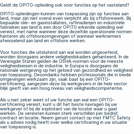
Geldt de OPITO-opleiding ook voor functies op het vasteland?
OPITO-opleidingen kunnen van toepassing zijn op functies aan
land, maar zijn niet overal even verplicht als bij offshorewerk. Bij
bepaalde olie- en gasinstallaties, raffinaderijen en industriële
fabrieken aan land is een door OPITO erkende opleiding wel
vereist, met name wanneer deze dezelfde operationele normen
hanteren als offshoreomgevingen of wanneer werknemers
afwisselend aan land en offshore werken.
Voor functies die uitsluitend aan wal worden uitgeoefend,
worden doorgaans andere veiligheidskaders gehanteerd. In de
Verenigde Staten gelden
de OSHA-normen
voor de meeste
veiligheidseisen in de industrie. In Europa is doorgaans de
nationale wetgeving op het gebied van gezondheid en veiligheid
van toepassing. Desondanks hebben professionals die in beide
omgevingen werkzaam zijn, vaak baat bij een OPITO-
certificering, aangezien deze bij werkgevers in de hele sector
blijk geeft van een hoog niveau van veiligheidscompetentie.
Als u niet zeker weet of uw functie aan wal een OPITO-
certificering vereist, kunt u dit het beste navragen bij uw
werkgever of bij de exploitant van de locatie waar u gaat
werken. De vereisten kunnen sterk verschillen per bedrijf,
contract en locatie.
Neem
gerust
contact op met FMTC Safety
als u advies nodig heeft over welke certificering in uw situatie
van toepassing is.