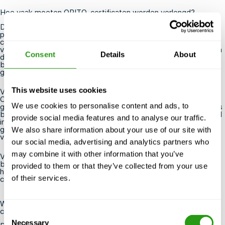
Hoe vaak moeten OPITO-certificaten worden verlengd?
De meeste OPITO-certificaten zijn vier jaar geldig. Na deze
periode moeten werknemers een opfriscursus volgen om hun
certificaat te behouden. Zo wordt bijvoorbeeld na het behalen
van een
BOSIET-certificaat
de volgende verlenging geregeld via
Consent
Details
About
de
FOET-cursus
, waarin de meest recente noodprocedures aan
bod komen en de praktische vaardigheden op peil worden
gehouden.
This website uses cookies
Voor sommige onderdelen van de OPITO-opleiding, zoals de
CA-EBS-module, kunnen afwijkende verlengingstermijnen
We use cookies to personalise content and ads, to
gelden, afhankelijk van de specifieke certificeringsvariant. Het is
belangrijk om de vervaldata van uw individuele certificaten goed
provide social media features and to analyse our traffic.
in de gaten te houden, aangezien veel offshore-exploitanten
geen toegang tot een platform verlenen als een certificaat is
We also share information about your use of our site with
verlopen.
our social media, advertising and analytics partners who
may combine it with other information that you’ve
Vooruit plannen is essentieel. Veel professionals boeken hun
bijscholing ruim van tevoren om te voorkomen dat er hiaten in
provided to them or that they’ve collected from your use
hun certificering ontstaan, wat hun werkschema of
of their services.
contractvoorwaarden zou kunnen verstoren.
Waar kunnen offshore- en onshore-medewerkers een OPITO-
certificaat behalen?
Consent
Necessary
Selection