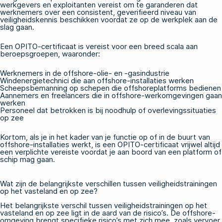
werkgevers en exploitanten vereist om te garanderen dat
werknemers over een consistent, geverifieerd niveau van
veiligheidskennis beschikken voordat ze op de werkplek aan de
slag gaan.
Een OPITO-certificaat is vereist voor een breed scala aan
beroepsgroepen, waaronder:
Werknemers in de offshore-olie- en -gasindustrie
Windenergietechnici die aan offshore-installaties werken
Scheepsbemanning op schepen die offshoreplatforms bedienen
Aannemers en freelancers die in offshore-werkomgevingen gaan
werken
Personeel dat betrokken is bij noodhulp of overlevingssituaties
op zee
Kortom, als je in het kader van je functie op of in de buurt van
offshore-installaties werkt, is een OPITO-certificaat vrijwel altijd
een verplichte vereiste voordat je aan boord van een platform of
schip mag gaan.
Wat zijn de belangrijkste verschillen tussen veiligheidstrainingen
op het vasteland en op zee?
Het belangrijkste verschil tussen veiligheidstrainingen op het
vasteland en op zee ligt in de aard van de risico’s. De offshore-
omgeving brengt specifieke risico’s met zich mee, zoals vervoer