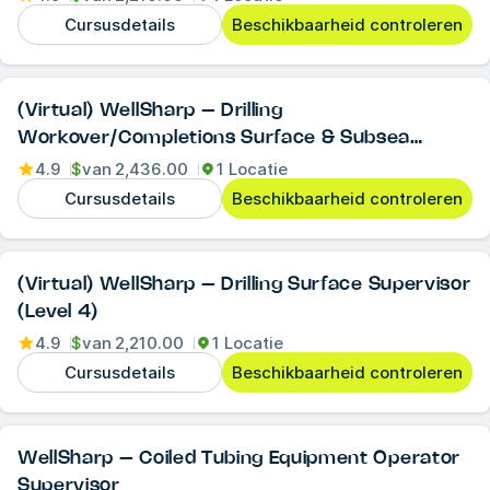
Cursusdetails
Beschikbaarheid controleren
(Virtual) WellSharp – Drilling
Workover/Completions Surface & Subsea
Supervisor (Level 4)
4.9
$
van
2,436.00
1 Locatie
Cursusdetails
Beschikbaarheid controleren
(Virtual) WellSharp – Drilling Surface Supervisor
(Level 4)
4.9
$
van
2,210.00
1 Locatie
Cursusdetails
Beschikbaarheid controleren
WellSharp – Coiled Tubing Equipment Operator
Supervisor