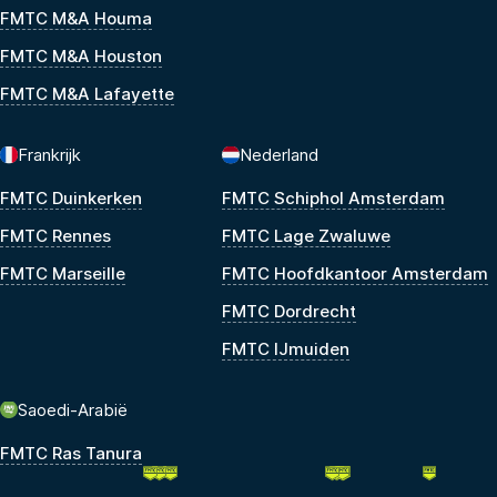
FMTC M&A Houma
FMTC M&A Houston
FMTC M&A Lafayette
Frankrijk
Nederland
FMTC Duinkerken
FMTC Schiphol Amsterdam
FMTC Rennes
FMTC Lage Zwaluwe
FMTC Marseille
FMTC Hoofdkantoor Amsterdam
FMTC Dordrecht
FMTC IJmuiden
Saoedi-Arabië
FMTC Ras Tanura