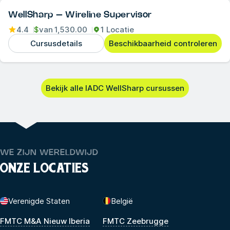
WellSharp – Wireline Supervisor
4.4
$
van
1,530.00
1 Locatie
Cursusdetails
Beschikbaarheid controleren
Bekijk alle IADC WellSharp cursussen
WE ZIJN WERELDWIJD
ONZE LOCATIES
Verenigde Staten
België
FMTC M&A Nieuw Iberia
FMTC Zeebrugge