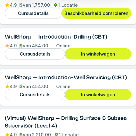
4.9
$
van
1,757.00
1 Locatie
Cursusdetails
Beschikbaarheid controleren
WellSharp – Introduction-Drilling (CBT)
4.9
$
van
454.00
Online
Cursusdetails
In winkelwagen
WellSharp – Introduction-Well Servicing (CBT)
4.9
$
van
454.00
Online
Cursusdetails
In winkelwagen
(Virtual) WellSharp – Drilling Surface & Subsea
Supervisor (Level 4)
4.9
$
van
2,210.00
1 Locatie