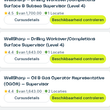
Surface & Subsea Supervisor (Level 4)
4.5
$
van
1,700.00
1 Locatie
Cursusdetails
Beschikbaarheid controleren
WellSharp – Drilling Workover/Completions
Surface Supervisor (Level 4)
4.4
$
van
1,643.00
1 Locatie
Cursusdetails
Beschikbaarheid controleren
WellSharp – Oil & Gas Operator Representative
(OGOR) – Supervisor
4.4
$
van
1,643.00
2 Locaties
Cursusdetails
Beschikbaarheid controleren