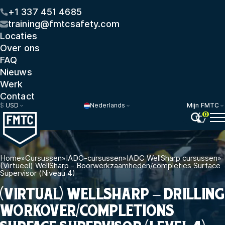
+1 337 451 4685
training@fmtcsafety.com
Locaties
Over ons
FAQ
Nieuws
Werk
Contact
$
USD
Nederlands
Mijn FMTC
0
Home
»
Cursussen
»
IADC-cursussen
»
IADC WellSharp cursussen
»
(Virtueel) WellSharp - Boorwerkzaamheden/completies Surface
Supervisor (Niveau 4)
(VIRTUAL) WELLSHARP – DRILLING
WORKOVER/COMPLETIONS