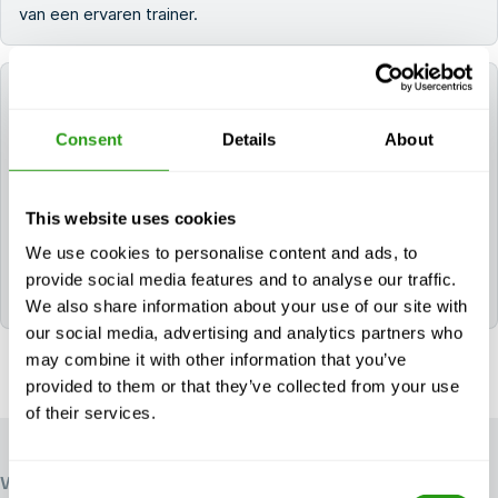
van een ervaren trainer.
Kan FMTC mij helpen een hotel te boeken voor
mijn training?
Consent
Details
About
Ja. Als je een hotel nodig hebt, kun je dit tijdens het
boekingsproces aanvragen. Als je je cursus al hebt
This website uses cookies
geboekt, neem dan contact met ons op via
info@fmtcsafety.com
of bel
+31 (0) 85 130 74 61
. In
We use cookies to personalise content and ads, to
je bevestigingsmail staan alle hotelgegevens en
provide social media features and to analyse our traffic.
incheckinstructies.
We also share information about your use of our site with
our social media, advertising and analytics partners who
may combine it with other information that you’ve
provided to them or that they’ve collected from your use
of their services.
WERELDWIJD VERTROUWD
Consent