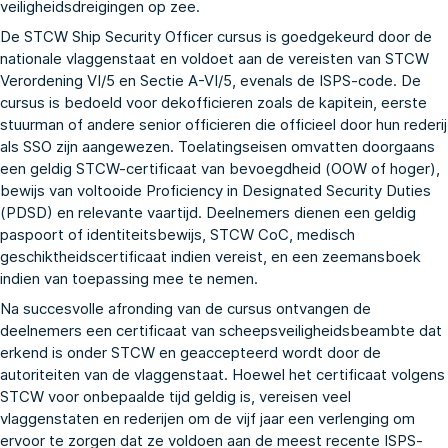
veiligheidsdreigingen op zee.
De STCW Ship Security Officer cursus is goedgekeurd door de
nationale vlaggenstaat en voldoet aan de vereisten van STCW
Verordening VI/5 en Sectie A-VI/5, evenals de ISPS-code. De
cursus is bedoeld voor dekofficieren zoals de kapitein, eerste
stuurman of andere senior officieren die officieel door hun rederij
als SSO zijn aangewezen. Toelatingseisen omvatten doorgaans
een geldig STCW-certificaat van bevoegdheid (OOW of hoger),
bewijs van voltooide Proficiency in Designated Security Duties
(PDSD) en relevante vaartijd. Deelnemers dienen een geldig
paspoort of identiteitsbewijs, STCW CoC, medisch
geschiktheidscertificaat indien vereist, en een zeemansboek
indien van toepassing mee te nemen.
Na succesvolle afronding van de cursus ontvangen de
deelnemers een certificaat van scheepsveiligheidsbeambte dat
erkend is onder STCW en geaccepteerd wordt door de
autoriteiten van de vlaggenstaat. Hoewel het certificaat volgens
STCW voor onbepaalde tijd geldig is, vereisen veel
vlaggenstaten en rederijen om de vijf jaar een verlenging om
ervoor te zorgen dat ze voldoen aan de meest recente ISPS-