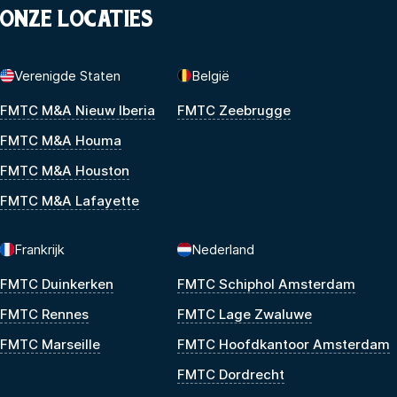
ONZE LOCATIES
Verenigde Staten
België
FMTC M&A Nieuw Iberia
FMTC Zeebrugge
FMTC M&A Houma
FMTC M&A Houston
FMTC M&A Lafayette
Frankrijk
Nederland
FMTC Duinkerken
FMTC Schiphol Amsterdam
FMTC Rennes
FMTC Lage Zwaluwe
FMTC Marseille
FMTC Hoofdkantoor Amsterdam
FMTC Dordrecht