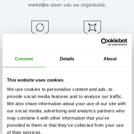
werkelijke eisen van uw organisatie.
Gegarandeerde
Flexibele training
trainingscontinuïteit,
afgestemd op uw
wat er ook gebeurt
behoeften
Consent
Details
About
This website uses cookies
We use cookies to personalise content and ads, to
provide social media features and to analyse our traffic.
Uitzonderlijke
Altijd gecertificeerd,
klantenondersteuning,
We also share information about your use of our site with
altijd kwaliteit
dag en nacht
our social media, advertising and analytics partners who
may combine it with other information that you’ve
provided to them or that they’ve collected from your use
of their services.