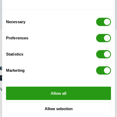
Uw feedback vormt
Consent
onze
Necessary
uitmuntendheid
Selection
Preferences
RISICOVRIJ
Tot 24 uur van tevoren gratis annulering, geen vooruitbetaling
Statistics
vereist.
Betaalmethoden
Marketing
Vertrouw op
Allow all
Allow selection