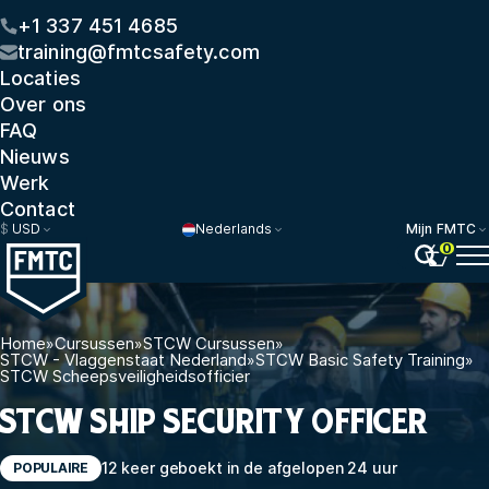
+1 337 451 4685
training@fmtcsafety.com
Locaties
Over ons
FAQ
Nieuws
Werk
Contact
$
USD
Nederlands
Mijn FMTC
0
Home
»
Cursussen
»
STCW Cursussen
»
STCW - Vlaggenstaat Nederland
»
STCW Basic Safety Training
»
STCW Scheepsveiligheidsofficier
STCW SHIP SECURITY OFFICER
12 keer geboekt in de afgelopen 24 uur
POPULAIRE